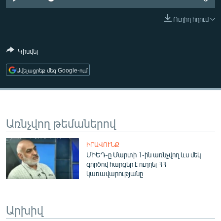
ՄԻՋԱԶԳԱՅԻՆ
Ուղիղ հղում
ՄՇԱԿՈՒՅԹ
ՍՊՈՐՏ
Կիսվել
ՄԵԿՆԱԲԱՆՈՒԹՅՈՒՆ
Ավելացրեք մեզ Google-ում
ՏՏ ԵՒ ԻՆՏԵՐՆԵՏ
ԿՈՐՈՆԱՎԻՐՈՒՍ
ԱՐԽԻՎ
Առնչվող թեմաներով
ՏԵՍԱՆՅՈՒԹԵՐ
ԻՐԱՎՈՒՆՔ
ԲԱՆԱՎԵՃ
ՄԻԵԴ-ը Մարտի 1-ին առնչվող ևս մեկ
գործով հարցեր է ուղղել ՀՀ
ՁԳՏԵԼՈՎ ԼԱՎԱԳՈՒՅՆԻՆ
կառավարությանը
ՓՈԴՔԱՍԹ
Արխիվ
Հայերեն