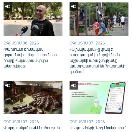
English
Русский
ՀԵՏԵՎԵՔ ՄԵԶ
ՕԳՈՍՏՈՍ 08, 2026
ՕԳՈՍՏՈՍ 07, 2026
Փախուստ ռուսական
«Օլիմպավան»-ը փակ է.
զորամասից. ինչու է ռուսների
հավաքականի մարզիկներն
հոսքը Հայաստան կրկին
աշխարհի առաջնությանը
ակտիվացել
պատրաստվում են Հրազդանի
«Ազատության» բոլոր կայքերը
կիրճում
ՕԳՈՍՏՈՍ 07, 2026
ՕԳՈՍՏՈՍ 07, 2026
Վարդևանյանի թեկնածության
Սեպտեմբերի 1-ից Մոսկվայում