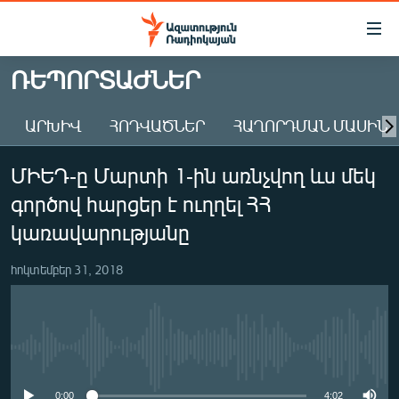
Մատչելիության
հղումներ
Անցնել
ՌԵՊՈՐՏԱԺՆԵՐ
հիմնական
ԱԶԱՏՈՒԹՅՈՒՆ TV
բովանդակությանը
ԱՐԽԻՎ
ՀՈԴՎԱԾՆԵՐ
ՀԱՂՈՐԴՄԱՆ ՄԱՍԻՆ
ՀԱՅԱՍՏԱՆ
Անցնել
հիմնական
ՔԱՂԱՔԱԿԱՆ
ՄԻԵԴ-ը Մարտի 1-ին առնչվող ևս մեկ
մենյուին
ԸՆՏՐՈՒԹՅՈՒՆՆԵՐ 2026
Որոնում
գործով հարցեր է ուղղել ՀՀ
ԻՐԱՎՈՒՆՔ
կառավարությանը
ՀԱՍԱՐԱԿՈՒԹՅՈՒՆ
հոկտեմբեր 31, 2018
ՏՆՏԵՍՈՒԹՅՈՒՆ
ՂԱՐԱԲԱՂ
ՊԱՏԵՐԱԶՄԻ 6 ՇԱԲԱԹՆԵՐԸ
No media source currently available
ՏԱՐԱԾԱՇՐՋԱՆ
0:00
4:02