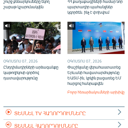
շուրջ քննարկումները եկող
ՀՀ քաղաքացիների համար նոր
շաբաթ կշարունակվեն
պարտադիր պահանջներ
կգործեն. ինչ է փոխվում
ՕԳՈՍՏՈՍ 07, 2026
ՕԳՈՍՏՈՍ 07, 2026
Ընդդիմադիրների արձագանքը
Փաշինյանը վերահաստատեց
կաթողիկոսի գործով
Երևանի հավատարմությունը
դատավարությունը
ԵԱՏՄ-ին, կրկին բացառեց ԵՄ
հարցով հանրաքվեն
Բոլոր հեռարձակումների արխիվը
ՏԵՍՆԵԼ TV ՀԱՂՈՐԴՈՒՄՆԵՐԸ
ՏԵՍՆԵԼ ՀԱՂՈՐԴՈՒՄՆԵՐԸ