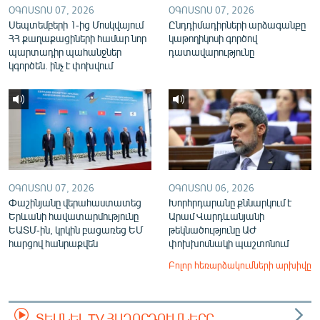
ՕԳՈՍՏՈՍ 07, 2026
ՕԳՈՍՏՈՍ 07, 2026
Սեպտեմբերի 1-ից Մոսկվայում
Ընդդիմադիրների արձագանքը
ՀՀ քաղաքացիների համար նոր
կաթողիկոսի գործով
պարտադիր պահանջներ
դատավարությունը
կգործեն. ինչ է փոխվում
ՕԳՈՍՏՈՍ 07, 2026
ՕԳՈՍՏՈՍ 06, 2026
Փաշինյանը վերահաստատեց
Խորհրդարանը քննարկում է
Երևանի հավատարմությունը
Արամ Վարդևանյանի
ԵԱՏՄ-ին, կրկին բացառեց ԵՄ
թեկնածությունը ԱԺ
հարցով հանրաքվեն
փոխխոսնակի պաշտոնում
Բոլոր հեռարձակումների արխիվը
ՏԵՍՆԵԼ TV ՀԱՂՈՐԴՈՒՄՆԵՐԸ