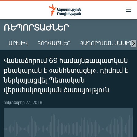
Մատչելիության
հղումներ
Անցնել
ՌԵՊՈՐՏԱԺՆԵՐ
հիմնական
ԱԶԱՏՈՒԹՅՈՒՆ TV
բովանդակությանը
ԱՐԽԻՎ
ՀՈԴՎԱԾՆԵՐ
ՀԱՂՈՐԴՄԱՆ ՄԱՍԻՆ
ՀԱՅԱՍՏԱՆ
Անցնել
հիմնական
ՔԱՂԱՔԱԿԱՆ
Վանաձորում 69 համայնքապատկան
մենյուին
ԸՆՏՐՈՒԹՅՈՒՆՆԵՐ 2026
Որոնում
բնակարան է «անհետացել». դիմում է
ԻՐԱՎՈՒՆՔ
ներկայացվել Պետական
ՀԱՍԱՐԱԿՈՒԹՅՈՒՆ
վերահսկողական ծառայություն
ՏՆՏԵՍՈՒԹՅՈՒՆ
հոկտեմբեր 27, 2018
ՂԱՐԱԲԱՂ
ՊԱՏԵՐԱԶՄԻ 6 ՇԱԲԱԹՆԵՐԸ
ՏԱՐԱԾԱՇՐՋԱՆ
No media source currently available