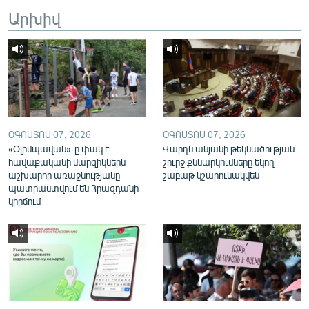
English
Արխիվ
Русский
ՀԵՏԵՎԵՔ ՄԵԶ
ՕԳՈՍՏՈՍ 07, 2026
ՕԳՈՍՏՈՍ 07, 2026
«Օլիմպավան»-ը փակ է.
Վարդևանյանի թեկնածության
հավաքականի մարզիկներն
շուրջ քննարկումները եկող
«Ազատության» բոլոր կայքերը
աշխարհի առաջնությանը
շաբաթ կշարունակվեն
պատրաստվում են Հրազդանի
կիրճում