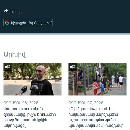
ՄԻՋԱԶԳԱՅԻՆ
Կիսվել
ՄՇԱԿՈՒՅԹ
Ավելացրեք մեզ Google-ում
ՍՊՈՐՏ
ՄԵԿՆԱԲԱՆՈՒԹՅՈՒՆ
ՏՏ ԵՒ ԻՆՏԵՐՆԵՏ
Արխիվ
ԿՈՐՈՆԱՎԻՐՈՒՍ
ԱՐԽԻՎ
ՏԵՍԱՆՅՈՒԹԵՐ
ԲԱՆԱՎԵՃ
ՁԳՏԵԼՈՎ ԼԱՎԱԳՈՒՅՆԻՆ
ՕԳՈՍՏՈՍ 08, 2026
ՕԳՈՍՏՈՍ 07, 2026
Փախուստ ռուսական
«Օլիմպավան»-ը փակ է.
ՓՈԴՔԱՍԹ
զորամասից. ինչու է ռուսների
հավաքականի մարզիկներն
հոսքը Հայաստան կրկին
աշխարհի առաջնությանը
Հայերեն
ակտիվացել
պատրաստվում են Հրազդանի