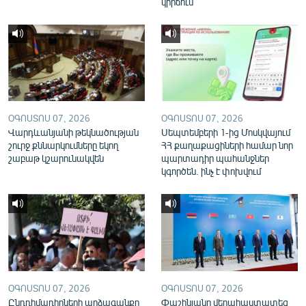
կիրճում
English
Русский
ՀԵՏԵՎԵՔ ՄԵԶ
ՕԳՈՍՏՈՍ 07, 2026
ՕԳՈՍՏՈՍ 07, 2026
Վարդևանյանի թեկնածության
Սեպտեմբերի 1-ից Մոսկվայում
շուրջ քննարկումները եկող
ՀՀ քաղաքացիների համար նոր
շաբաթ կշարունակվեն
պարտադիր պահանջներ
«Ազատության» բոլոր կայքերը
կգործեն. ինչ է փոխվում
ՕԳՈՍՏՈՍ 07, 2026
ՕԳՈՍՏՈՍ 07, 2026
Ընդդիմադիրների արձագանքը
Փաշինյանը վերահաստատեց