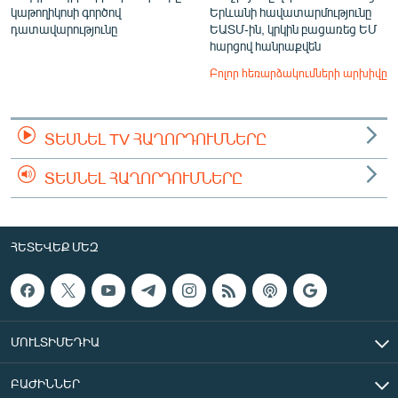
կաթողիկոսի գործով
Երևանի հավատարմությունը
դատավարությունը
ԵԱՏՄ-ին, կրկին բացառեց ԵՄ
հարցով հանրաքվեն
Բոլոր հեռարձակումների արխիվը
ՏԵՍՆԵԼ TV ՀԱՂՈՐԴՈՒՄՆԵՐԸ
ՏԵՍՆԵԼ ՀԱՂՈՐԴՈՒՄՆԵՐԸ
ՀԵՏԵՎԵՔ ՄԵԶ
ՄՈՒԼՏԻՄԵԴԻԱ
ԲԱԺԻՆՆԵՐ