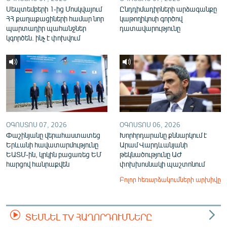
Սեպտեմբերի 1-ից Մոսկվայում
Ընդդիմադիրների արձագանքը
ՀՀ քաղաքացիների համար նոր
կաթողիկոսի գործով
պարտադիր պահանջներ
դատավարությունը
կգործեն. ինչ է փոխվում
ՕԳՈՍՏՈՍ 07, 2026
ՕԳՈՍՏՈՍ 06, 2026
Փաշինյանը վերահաստատեց
Խորհրդարանը քննարկում է
Երևանի հավատարմությունը
Արամ Վարդևանյանի
ԵԱՏՄ-ին, կրկին բացառեց ԵՄ
թեկնածությունը ԱԺ
հարցով հանրաքվեն
փոխխոսնակի պաշտոնում
Բոլոր հեռարձակումների արխիվը
ՏԵՍՆԵԼ TV ՀԱՂՈՐԴՈՒՄՆԵՐԸ