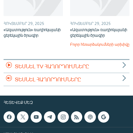
ՀՈԿՏԵՄԲԵՐ 29, 2025
ՀՈԿՏԵՄԲԵՐ 29, 2025
«Ազատություն» ռադիոկայանի
«Ազատություն» ռադիոկայանի
ցերեկային ծրագիր
ցերեկային ծրագիր
Բոլոր հեռարձակումների արխիվը
ՏԵՍՆԵԼ TV ՀԱՂՈՐԴՈՒՄՆԵՐԸ
ՏԵՍՆԵԼ ՀԱՂՈՐԴՈՒՄՆԵՐԸ
ՀԵՏԵՎԵՔ ՄԵԶ