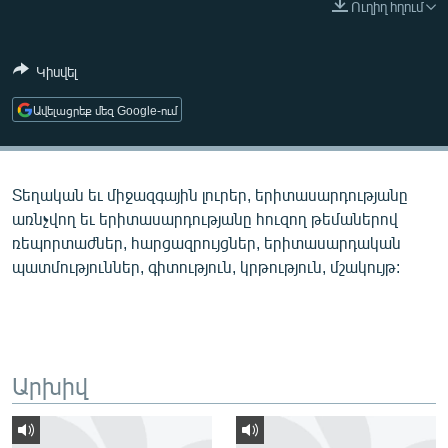
Ուղիղ հղում
ՄԻՋԱԶԳԱՅԻՆ
ՄՇԱԿՈՒՅԹ
Կիսվել
ՍՊՈՐՏ
Ավելացրեք մեզ Google-ում
ՄԵԿՆԱԲԱՆՈՒԹՅՈՒՆ
ՏՏ ԵՒ ԻՆՏԵՐՆԵՏ
Տեղական եւ միջազգային լուրեր, երիտասարդությանը
ԿՈՐՈՆԱՎԻՐՈՒՍ
առնչվող եւ երիտասարդությանը հուզող թեմաներով
ԱՐԽԻՎ
ռեպորտաժներ, հարցազրույցներ, երիտասարդական
պատմություններ, գիտություն, կրթություն, մշակույթ:
ՏԵՍԱՆՅՈՒԹԵՐ
ԲԱՆԱՎԵՃ
ՁԳՏԵԼՈՎ ԼԱՎԱԳՈՒՅՆԻՆ
ՓՈԴՔԱՍԹ
Արխիվ
Հայերեն