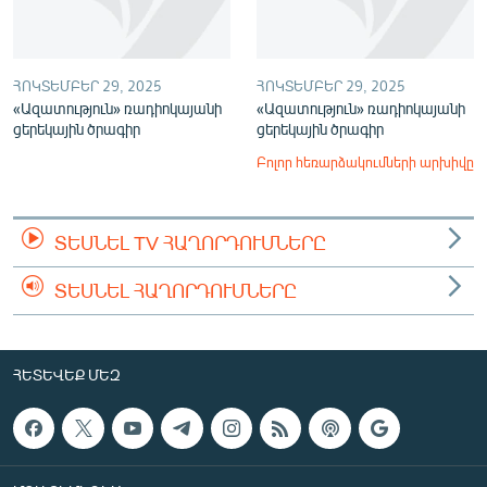
ՀՈԿՏԵՄԲԵՐ 29, 2025
ՀՈԿՏԵՄԲԵՐ 29, 2025
«Ազատություն» ռադիոկայանի
«Ազատություն» ռադիոկայանի
ցերեկային ծրագիր
ցերեկային ծրագիր
Բոլոր հեռարձակումների արխիվը
ՏԵՍՆԵԼ TV ՀԱՂՈՐԴՈՒՄՆԵՐԸ
ՏԵՍՆԵԼ ՀԱՂՈՐԴՈՒՄՆԵՐԸ
ՀԵՏԵՎԵՔ ՄԵԶ