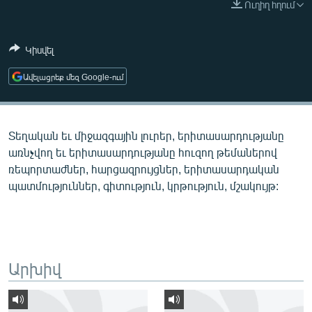
Ուղիղ հղում
ՄԻՋԱԶԳԱՅԻՆ
ՄՇԱԿՈՒՅԹ
Կիսվել
ՍՊՈՐՏ
Ավելացրեք մեզ Google-ում
ՄԵԿՆԱԲԱՆՈՒԹՅՈՒՆ
ՏՏ ԵՒ ԻՆՏԵՐՆԵՏ
Տեղական եւ միջազգային լուրեր, երիտասարդությանը
ԿՈՐՈՆԱՎԻՐՈՒՍ
առնչվող եւ երիտասարդությանը հուզող թեմաներով
ԱՐԽԻՎ
ռեպորտաժներ, հարցազրույցներ, երիտասարդական
պատմություններ, գիտություն, կրթություն, մշակույթ:
ՏԵՍԱՆՅՈՒԹԵՐ
ԲԱՆԱՎԵՃ
ՁԳՏԵԼՈՎ ԼԱՎԱԳՈՒՅՆԻՆ
ՓՈԴՔԱՍԹ
Արխիվ
Հայերեն