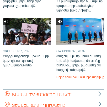
շուրջ քննարկումները եկող
ՀՀ քաղաքացիների համար նոր
շաբաթ կշարունակվեն
պարտադիր պահանջներ
կգործեն. ինչ է փոխվում
ՕԳՈՍՏՈՍ 07, 2026
ՕԳՈՍՏՈՍ 07, 2026
Ընդդիմադիրների արձագանքը
Փաշինյանը վերահաստատեց
կաթողիկոսի գործով
Երևանի հավատարմությունը
դատավարությունը
ԵԱՏՄ-ին, կրկին բացառեց ԵՄ
հարցով հանրաքվեն
Բոլոր հեռարձակումների արխիվը
ՏԵՍՆԵԼ TV ՀԱՂՈՐԴՈՒՄՆԵՐԸ
ՏԵՍՆԵԼ ՀԱՂՈՐԴՈՒՄՆԵՐԸ