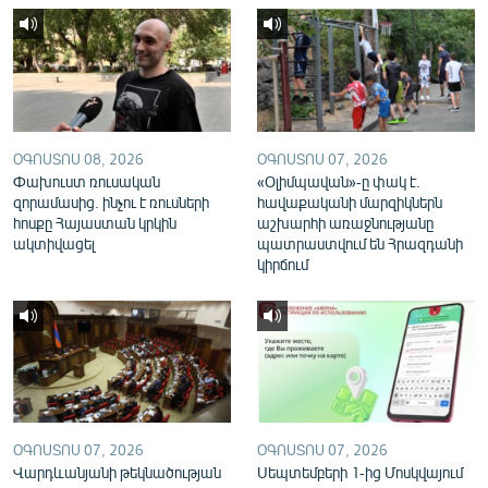
English
Русский
ՀԵՏԵՎԵՔ ՄԵԶ
ՕԳՈՍՏՈՍ 08, 2026
ՕԳՈՍՏՈՍ 07, 2026
Փախուստ ռուսական
«Օլիմպավան»-ը փակ է.
զորամասից. ինչու է ռուսների
հավաքականի մարզիկներն
հոսքը Հայաստան կրկին
աշխարհի առաջնությանը
ակտիվացել
պատրաստվում են Հրազդանի
«Ազատության» բոլոր կայքերը
կիրճում
ՕԳՈՍՏՈՍ 07, 2026
ՕԳՈՍՏՈՍ 07, 2026
Վարդևանյանի թեկնածության
Սեպտեմբերի 1-ից Մոսկվայում