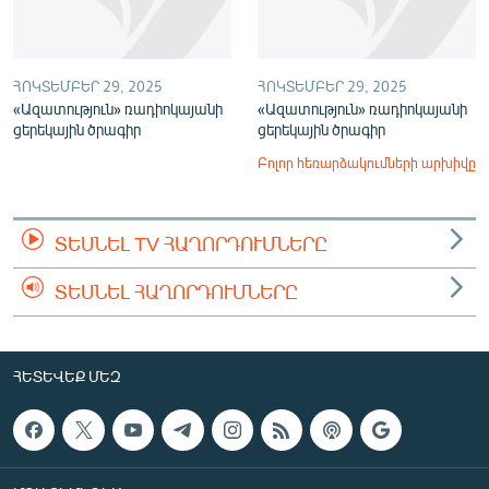
ՀՈԿՏԵՄԲԵՐ 29, 2025
ՀՈԿՏԵՄԲԵՐ 29, 2025
«Ազատություն» ռադիոկայանի
«Ազատություն» ռադիոկայանի
ցերեկային ծրագիր
ցերեկային ծրագիր
Բոլոր հեռարձակումների արխիվը
ՏԵՍՆԵԼ TV ՀԱՂՈՐԴՈՒՄՆԵՐԸ
ՏԵՍՆԵԼ ՀԱՂՈՐԴՈՒՄՆԵՐԸ
ՀԵՏԵՎԵՔ ՄԵԶ