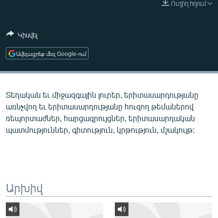
Ուղիղ հղում
ՄԻՋԱԶԳԱՅԻՆ
ՄՇԱԿՈՒՅԹ
Կիսվել
ՍՊՈՐՏ
Ավելացրեք մեզ Google-ում
ՄԵԿՆԱԲԱՆՈՒԹՅՈՒՆ
ՏՏ ԵՒ ԻՆՏԵՐՆԵՏ
Տեղական եւ միջազգային լուրեր, երիտասարդությանը
ԿՈՐՈՆԱՎԻՐՈՒՍ
առնչվող եւ երիտասարդությանը հուզող թեմաներով
ԱՐԽԻՎ
ռեպորտաժներ, հարցազրույցներ, երիտասարդական
պատմություններ, գիտություն, կրթություն, մշակույթ:
ՏԵՍԱՆՅՈՒԹԵՐ
ԲԱՆԱՎԵՃ
ՁԳՏԵԼՈՎ ԼԱՎԱԳՈՒՅՆԻՆ
ՓՈԴՔԱՍԹ
Արխիվ
Հայերեն