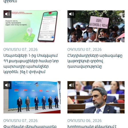
կիրճում
English
Русский
ՀԵՏԵՎԵՔ ՄԵԶ
ՕԳՈՍՏՈՍ 07, 2026
ՕԳՈՍՏՈՍ 07, 2026
Սեպտեմբերի 1-ից Մոսկվայում
Ընդդիմադիրների արձագանքը
ՀՀ քաղաքացիների համար նոր
կաթողիկոսի գործով
պարտադիր պահանջներ
դատավարությունը
«Ազատության» բոլոր կայքերը
կգործեն. ինչ է փոխվում
ՕԳՈՍՏՈՍ 07, 2026
ՕԳՈՍՏՈՍ 06, 2026
Փաշինյանը վերահաստատեց
Խորհրդարանը քննարկում է