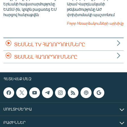
Երևանի հավատարմությունը
Արամ Վարդևանյանի
ԵԱՏՄ-ին, կրկին բացառեց ԵՄ
թեկնածությունը ԱԺ
հարցով հանրաքվեն
փոխխոսնակի պաշտոնում
Բոլոր հեռարձակումների արխիվը
ՏԵՍՆԵԼ TV ՀԱՂՈՐԴՈՒՄՆԵՐԸ
ՏԵՍՆԵԼ ՀԱՂՈՐԴՈՒՄՆԵՐԸ
ՀԵՏԵՎԵՔ ՄԵԶ
ՄՈՒԼՏԻՄԵԴԻԱ
ԲԱԺԻՆՆԵՐ