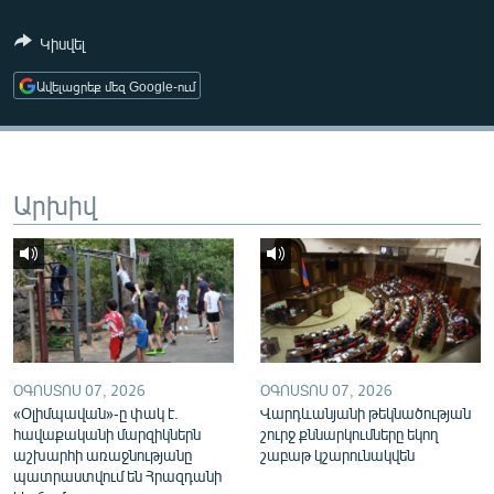
ՄԻՋԱԶԳԱՅԻՆ
Կիսվել
ՄՇԱԿՈՒՅԹ
Ավելացրեք մեզ Google-ում
ՍՊՈՐՏ
ՄԵԿՆԱԲԱՆՈՒԹՅՈՒՆ
ՏՏ ԵՒ ԻՆՏԵՐՆԵՏ
Արխիվ
ԿՈՐՈՆԱՎԻՐՈՒՍ
ԱՐԽԻՎ
ՏԵՍԱՆՅՈՒԹԵՐ
ԲԱՆԱՎԵՃ
ՁԳՏԵԼՈՎ ԼԱՎԱԳՈՒՅՆԻՆ
ՕԳՈՍՏՈՍ 07, 2026
ՕԳՈՍՏՈՍ 07, 2026
«Օլիմպավան»-ը փակ է.
Վարդևանյանի թեկնածության
ՓՈԴՔԱՍԹ
հավաքականի մարզիկներն
շուրջ քննարկումները եկող
աշխարհի առաջնությանը
շաբաթ կշարունակվեն
Հայերեն
պատրաստվում են Հրազդանի