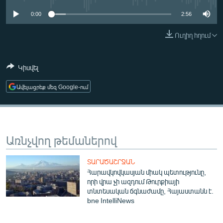
ՄԻՋԱԶԳԱՅԻՆ
0:00
2:56
ՄՇԱԿՈՒՅԹ
Ուղիղ հղում
ՍՊՈՐՏ
ՄԵԿՆԱԲԱՆՈՒԹՅՈՒՆ
Կիսվել
ՏՏ ԵՒ ԻՆՏԵՐՆԵՏ
Ավելացրեք մեզ Google-ում
ԿՈՐՈՆԱՎԻՐՈՒՍ
ԱՐԽԻՎ
ՏԵՍԱՆՅՈՒԹԵՐ
Առնչվող թեմաներով
ԲԱՆԱՎԵՃ
ՏԱՐԱԾԱՇՐՋԱՆ
ՁԳՏԵԼՈՎ ԼԱՎԱԳՈՒՅՆԻՆ
Հարավկովկասյան միակ պետությունը,
որի վրա չի ազդում Թուրքիայի
ՓՈԴՔԱՍԹ
տնտեսական ճգնաժամը, Հայաստանն է.
bne IntelliNews
Հայերեն