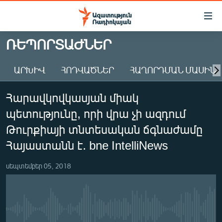
Մատչելիության
հղումներ
Անցնել
ՌԵՊՈՐՏԱԺՆԵՐ
հիմնական
ԱԶԱՏՈՒԹՅՈՒՆ TV
բովանդակությանը
ԱՐԽԻՎ
ՀՈԴՎԱԾՆԵՐ
ՀԱՂՈՐԴՄԱՆ ՄԱՍԻՆ
ՀԱՅԱՍՏԱՆ
Անցնել
հիմնական
ՔԱՂԱՔԱԿԱՆ
Հարավկովկասյան միակ
մենյուին
ԸՆՏՐՈՒԹՅՈՒՆՆԵՐ 2026
Որոնում
պետությունը, որի վրա չի ազդում
ԻՐԱՎՈՒՆՔ
Թուրքիայի տնտեսական ճգնաժամը
ՀԱՍԱՐԱԿՈՒԹՅՈՒՆ
Հայաստանն է. bne IntelliNews
ՏՆՏԵՍՈՒԹՅՈՒՆ
սեպտեմբեր 05, 2018
ՂԱՐԱԲԱՂ
ՊԱՏԵՐԱԶՄԻ 6 ՇԱԲԱԹՆԵՐԸ
ՏԱՐԱԾԱՇՐՋԱՆ
No media source currently available