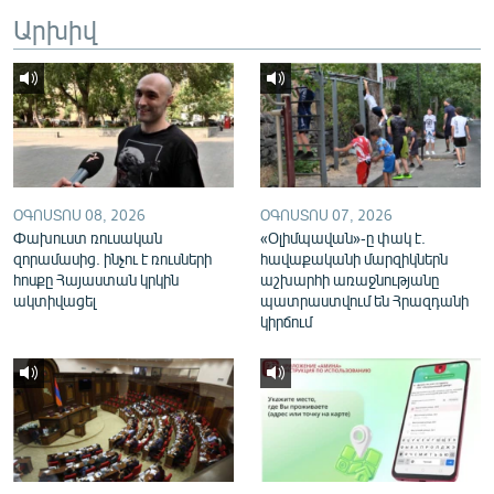
English
Արխիվ
Русский
ՀԵՏԵՎԵՔ ՄԵԶ
ՕԳՈՍՏՈՍ 08, 2026
ՕԳՈՍՏՈՍ 07, 2026
Փախուստ ռուսական
«Օլիմպավան»-ը փակ է.
զորամասից. ինչու է ռուսների
հավաքականի մարզիկներն
«Ազատության» բոլոր կայքերը
հոսքը Հայաստան կրկին
աշխարհի առաջնությանը
ակտիվացել
պատրաստվում են Հրազդանի
կիրճում