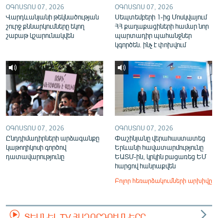
ՕԳՈՍՏՈՍ 07, 2026
ՕԳՈՍՏՈՍ 07, 2026
Վարդևանյանի թեկնածության
Սեպտեմբերի 1-ից Մոսկվայում
շուրջ քննարկումները եկող
ՀՀ քաղաքացիների համար նոր
շաբաթ կշարունակվեն
պարտադիր պահանջներ
կգործեն. ինչ է փոխվում
ՕԳՈՍՏՈՍ 07, 2026
ՕԳՈՍՏՈՍ 07, 2026
Ընդդիմադիրների արձագանքը
Փաշինյանը վերահաստատեց
կաթողիկոսի գործով
Երևանի հավատարմությունը
դատավարությունը
ԵԱՏՄ-ին, կրկին բացառեց ԵՄ
հարցով հանրաքվեն
Բոլոր հեռարձակումների արխիվը
ՏԵՍՆԵԼ TV ՀԱՂՈՐԴՈՒՄՆԵՐԸ