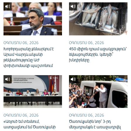
English
Русский
ՀԵՏԵՎԵՔ ՄԵԶ
ՕԳՈՍՏՈՍ 06, 2026
ՕԳՈՍՏՈՍ 06, 2026
Խորհրդարանը քննարկում է
450 միլիոն դրամ աջակցություն՝
Արամ Վարդևանյանի
ձկնաբույծներին. կմեղմի՞
թեկնածությունը ԱԺ
խնդիրները
փոխխոսնակի պաշտոնում
«Ազատության» բոլոր կայքերը
ՕԳՈՍՏՈՍ 06, 2026
ՕԳՈՍՏՈՍ 06, 2026
«Առյուծ եմ տեսնում,
Ծառուկյանին նոր՝ 3-րդ
ասոցացնում եմ Ծառուկյանի
մեղադրանքն է առաջադրվել