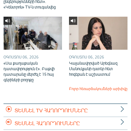
ընկերությունների հետ».
«Կենտրոն» TV-ն տուգանվեց
ՕԳՈՍՏՈՍ 06, 2026
ՕԳՈՍՏՈՍ 06, 2026
«Սա քաղաքական
Կալանավորված Արեգնազ
դատավորություն է». Բաքվի
Մանուկյանի դստեր հետ
դատարանը մերժել է 15 հայ
հոգեբան է աշխատում
գերիների բողոքը
Բոլոր հեռարձակումների արխիվը
ՏԵՍՆԵԼ TV ՀԱՂՈՐԴՈՒՄՆԵՐԸ
ՏԵՍՆԵԼ ՀԱՂՈՐԴՈՒՄՆԵՐԸ