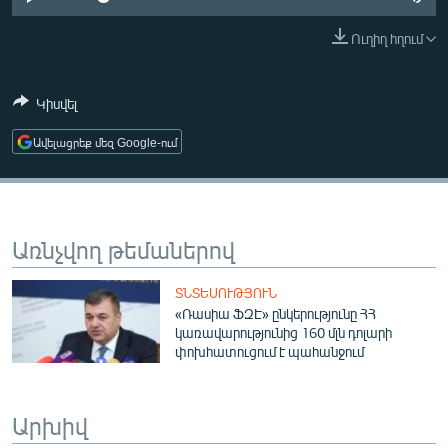
ՄԻՋԱԶԳԱՅԻՆ
Ուղիղ հղում
ՄՇԱԿՈՒՅԹ
ՍՊՈՐՏ
Կիսվել
ՄԵԿՆԱԲԱՆՈՒԹՅՈՒՆ
Ավելացրեք մեզ Google-ում
ՏՏ ԵՒ ԻՆՏԵՐՆԵՏ
ԿՈՐՈՆԱՎԻՐՈՒՍ
ԱՐԽԻՎ
Առնչվող թեմաներով
ՏԵՍԱՆՅՈՒԹԵՐ
ՏՆՏԵՍՈՒԹՅՈՒՆ
ԲԱՆԱՎԵՃ
«Ռասիա ՖԶԷ» ընկերությունը ՀՀ
կառավարությունից 160 մլն դոլարի
ՁԳՏԵԼՈՎ ԼԱՎԱԳՈՒՅՆԻՆ
փոխհատուցում է պահանջում
ՓՈԴՔԱՍԹ
Արխիվ
Հայերեն