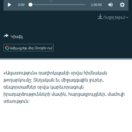
ՄԻՋԱԶԳԱՅԻՆ
0:00
1:00:00
ՄՇԱԿՈՒՅԹ
Ուղիղ հղում
ՍՊՈՐՏ
Կիսվել
ՄԵԿՆԱԲԱՆՈՒԹՅՈՒՆ
ՏՏ ԵՒ ԻՆՏԵՐՆԵՏ
Ավելացրեք մեզ Google-ում
ԿՈՐՈՆԱՎԻՐՈՒՍ
ԱՐԽԻՎ
«Ազատություն» ռադիոկայանի օրվա հիմնական
ՏԵՍԱՆՅՈՒԹԵՐ
թողարկումը: Տեղական եւ միջազգային լուրեր,
ռեպորտաժներ օրվա կարեւորագույն
ԲԱՆԱՎԵՃ
իրադարձությունների մասին, հարցազրույցներ, մամուլի
ՁԳՏԵԼՈՎ ԼԱՎԱԳՈՒՅՆԻՆ
տեսություն:
ՓՈԴՔԱՍԹ
Հայերեն