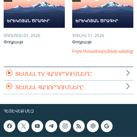
ՕԳՈՍՏՈՍ 03, 2026
ՀՈՒԼԻՍ 31, 2026
Փոդքասթ
Փոդքասթ
Բոլոր հեռարձակումների արխիվը
ՏԵՍՆԵԼ TV ՀԱՂՈՐԴՈՒՄՆԵՐԸ
ՏԵՍՆԵԼ ՀԱՂՈՐԴՈՒՄՆԵՐԸ
ՀԵՏԵՎԵՔ ՄԵԶ