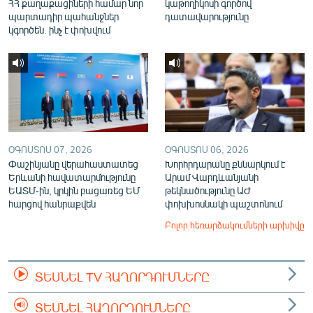
ՀՀ քաղաքացիների համար նոր
կաթողիկոսի գործով
պարտադիր պահանջներ
դատավարությունը
կգործեն. ինչ է փոխվում
ՕԳՈՍՏՈՍ 07, 2026
ՕԳՈՍՏՈՍ 06, 2026
Փաշինյանը վերահաստատեց
Խորհրդարանը քննարկում է
Երևանի հավատարմությունը
Արամ Վարդևանյանի
ԵԱՏՄ-ին, կրկին բացառեց ԵՄ
թեկնածությունը ԱԺ
հարցով հանրաքվեն
փոխխոսնակի պաշտոնում
Բոլոր հեռարձակումների արխիվը
ՏԵՍՆԵԼ TV ՀԱՂՈՐԴՈՒՄՆԵՐԸ
ՏԵՍՆԵԼ ՀԱՂՈՐԴՈՒՄՆԵՐԸ