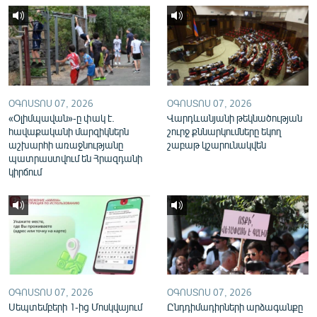
English
Русский
ՀԵՏԵՎԵՔ ՄԵԶ
ՕԳՈՍՏՈՍ 07, 2026
ՕԳՈՍՏՈՍ 07, 2026
«Օլիմպավան»-ը փակ է.
Վարդևանյանի թեկնածության
հավաքականի մարզիկներն
շուրջ քննարկումները եկող
աշխարհի առաջնությանը
շաբաթ կշարունակվեն
պատրաստվում են Հրազդանի
«Ազատության» բոլոր կայքերը
կիրճում
ՕԳՈՍՏՈՍ 07, 2026
ՕԳՈՍՏՈՍ 07, 2026
Սեպտեմբերի 1-ից Մոսկվայում
Ընդդիմադիրների արձագանքը