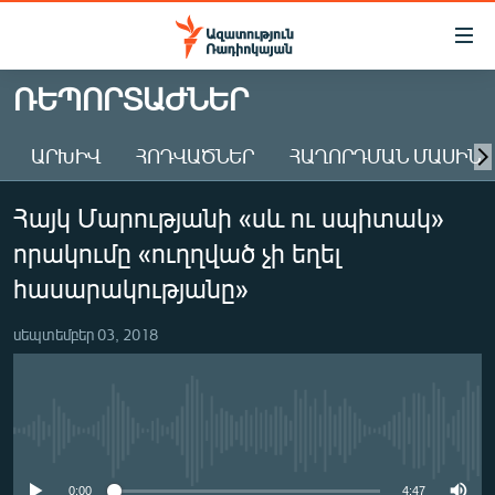
Մատչելիության
հղումներ
Անցնել
ՌԵՊՈՐՏԱԺՆԵՐ
հիմնական
ԱԶԱՏՈՒԹՅՈՒՆ TV
բովանդակությանը
ԱՐԽԻՎ
ՀՈԴՎԱԾՆԵՐ
ՀԱՂՈՐԴՄԱՆ ՄԱՍԻՆ
ՀԱՅԱՍՏԱՆ
Անցնել
հիմնական
ՔԱՂԱՔԱԿԱՆ
Հայկ Մարությանի «սև ու սպիտակ»
մենյուին
ԸՆՏՐՈՒԹՅՈՒՆՆԵՐ 2026
Որոնում
որակումը «ուղղված չի եղել
ԻՐԱՎՈՒՆՔ
հասարակությանը»
ՀԱՍԱՐԱԿՈՒԹՅՈՒՆ
սեպտեմբեր 03, 2018
ՏՆՏԵՍՈՒԹՅՈՒՆ
ՂԱՐԱԲԱՂ
ՊԱՏԵՐԱԶՄԻ 6 ՇԱԲԱԹՆԵՐԸ
No media source currently available
ՏԱՐԱԾԱՇՐՋԱՆ
0:00
4:47