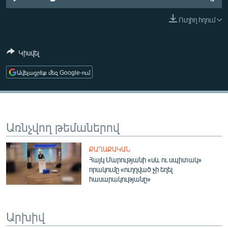
ՄԻՋԱԶԳԱՅԻՆ
Ուղիղ հղում
ՄՇԱԿՈՒՅԹ
ՍՊՈՐՏ
Կիսվել
ՄԵԿՆԱԲԱՆՈՒԹՅՈՒՆ
Ավելացրեք մեզ Google-ում
ՏՏ ԵՒ ԻՆՏԵՐՆԵՏ
ԿՈՐՈՆԱՎԻՐՈՒՍ
ԱՐԽԻՎ
Առնչվող թեմաներով
ՏԵՍԱՆՅՈՒԹԵՐ
ՔԱՂԱՔԱԿԱՆ
ԲԱՆԱՎԵՃ
Հայկ Մարությանի «սև ու սպիտակ»
որակումը «ուղղված չի եղել
ՁԳՏԵԼՈՎ ԼԱՎԱԳՈՒՅՆԻՆ
հասարակությանը»
ՓՈԴՔԱՍԹ
Արխիվ
Հայերեն