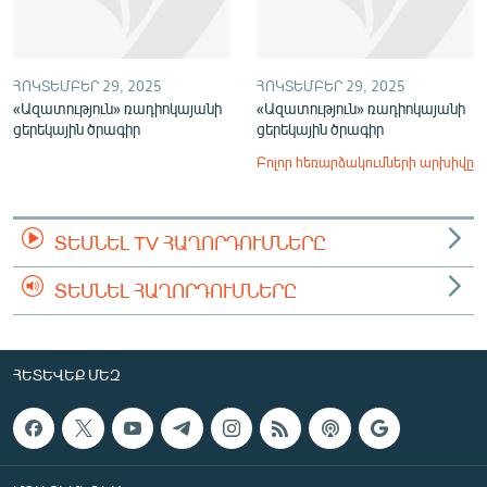
ՀՈԿՏԵՄԲԵՐ 29, 2025
ՀՈԿՏԵՄԲԵՐ 29, 2025
«Ազատություն» ռադիոկայանի
«Ազատություն» ռադիոկայանի
ցերեկային ծրագիր
ցերեկային ծրագիր
Բոլոր հեռարձակումների արխիվը
ՏԵՍՆԵԼ TV ՀԱՂՈՐԴՈՒՄՆԵՐԸ
ՏԵՍՆԵԼ ՀԱՂՈՐԴՈՒՄՆԵՐԸ
ՀԵՏԵՎԵՔ ՄԵԶ