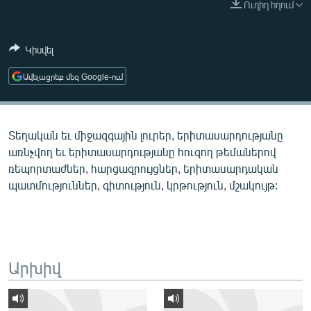
Ուղիղ հղում
ՄԻՋԱԶԳԱՅԻՆ
ՄՇԱԿՈՒՅԹ
Կիսվել
ՍՊՈՐՏ
Ավելացրեք մեզ Google-ում
ՄԵԿՆԱԲԱՆՈՒԹՅՈՒՆ
ՏՏ ԵՒ ԻՆՏԵՐՆԵՏ
Տեղական եւ միջազգային լուրեր, երիտասարդությանը
ԿՈՐՈՆԱՎԻՐՈՒՍ
առնչվող եւ երիտասարդությանը հուզող թեմաներով
ԱՐԽԻՎ
ռեպորտաժներ, հարցազրույցներ, երիտասարդական
պատմություններ, գիտություն, կրթություն, մշակույթ:
ՏԵՍԱՆՅՈՒԹԵՐ
ԲԱՆԱՎԵՃ
ՁԳՏԵԼՈՎ ԼԱՎԱԳՈՒՅՆԻՆ
ՓՈԴՔԱՍԹ
Արխիվ
Հայերեն