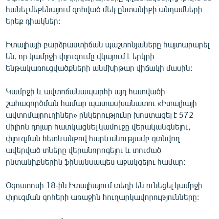
English
հանել մեքենայում զոհված մեկ ընտանիքի անդամների
երեք դիակներ:
Русский
Իտալիայի բարձրաստիճան պաշտոնյաները հայտարարել
ՀԵՏԵՎԵՔ ՄԵԶ
են, որ կամրջի փլուզումը վկայում է երկրի
ենթակառուցվածքների անմխիթար վիճակի մասին:
Կամրջի և ավտոճանապարհի այդ հատվածի
շահագործման համար պատասխանատու «Իտալիայի
ավտոմայրուղիներ» ընկերությունը խոստացել է 572
«Ազատության» բոլոր կայքերը
միլիոն դոլար հատկացնել կամուջը վերականգնելու,
փլուզման հետևանքով հարևանությամբ գտնվող
ավերված տները վերանորոգելու և տուժած
ընտանիքներին ֆինանսապես աջակցելու համար:
Օգոստոսի 18-ին Իտալիայում տեղի են ունեցել կամրջի
փլուզման զոհերի առաջին հուղարկավորությունները: