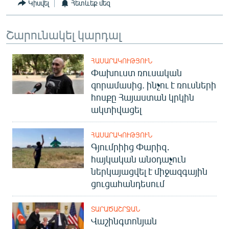
Կիսվել
Հետևեք մեզ
Շարունակել կարդալ
ՀԱՍԱՐԱԿՈՒԹՅՈՒՆ
Փախուստ ռուսական
զորամասից. ինչու է ռուսների
հոսքը Հայաստան կրկին
ակտիվացել
ՀԱՍԱՐԱԿՈՒԹՅՈՒՆ
Գյումրիից Փարիզ․
հայկական անօդաչուն
ներկայացվել է միջազգային
ցուցահանդեսում
ՏԱՐԱԾԱՇՐՋԱՆ
Վաշինգտոնյան