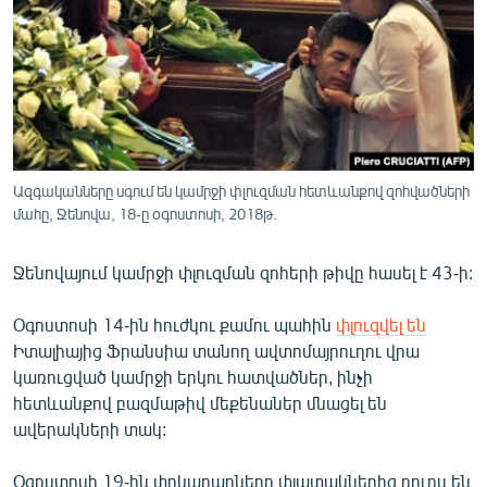
ՄԻՋԱԶԳԱՅԻՆ
ՄՇԱԿՈՒՅԹ
ՍՊՈՐՏ
ՄԵԿՆԱԲԱՆՈՒԹՅՈՒՆ
ՏՏ ԵՒ ԻՆՏԵՐՆԵՏ
Ազգականները սգում են կամրջի փլուզման հետևանքով զոհվածների
ԿՈՐՈՆԱՎԻՐՈՒՍ
մահը, Ջենովա, 18-ը օգոստոսի, 2018թ.
ԱՐԽԻՎ
Ջենովայում կամրջի փլուզման զոհերի թիվը հասել է 43-ի:
ՏԵՍԱՆՅՈՒԹԵՐ
Օգոստոսի 14-ին հուժկու քամու պահին
փլուզվել են
ԲԱՆԱՎԵՃ
Իտալիայից Ֆրանսիա տանող ավտոմայրուղու վրա
ՁԳՏԵԼՈՎ ԼԱՎԱԳՈՒՅՆԻՆ
կառուցված կամրջի երկու հատվածներ, ինչի
հետևանքով բազմաթիվ մեքենաներ մնացել են
ՓՈԴՔԱՍԹ
ավերակների տակ:
Հայերեն
Օգոստոսի 19-ին փրկարարները փլատակներից դուրս են