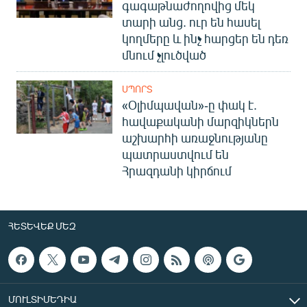
գագաթնաժողովից մեկ
տարի անց. ուր են հասել
կողմերը և ինչ հարցեր են դեռ
մնում չլուծված
ՍՊՈՐՏ
«Օլիմպավան»-ը փակ է.
հավաքականի մարզիկներն
աշխարհի առաջնությանը
պատրաստվում են
Հրազդանի կիրճում
ՀԵՏԵՎԵՔ ՄԵԶ
ՄՈՒԼՏԻՄԵԴԻԱ