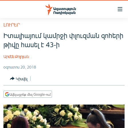
Մատչելիության
հղումներ
Անցնել
ԼՈՒՐԵՐ
հիմնական
ԱԶԱՏՈՒԹՅՈՒՆ TV
Իտալիայում կամրջի փլուզման զոհերի
բովանդակությանը
ՀԱՅԱՍՏԱՆ
Անցնել
թիվը հասել է 43-ի
հիմնական
ՔԱՂԱՔԱԿԱՆ
մենյուին
Արմեն Քոլոյան
ԸՆՏՐՈՒԹՅՈՒՆՆԵՐ 2026
Որոնում
օգոստոս 20, 2018
ԻՐԱՎՈՒՆՔ
Կիսվել
ՀԱՍԱՐԱԿՈՒԹՅՈՒՆ
ՏՆՏԵՍՈՒԹՅՈՒՆ
Ավելացրեք մեզ Google-ում
ՂԱՐԱԲԱՂ
ՊԱՏԵՐԱԶՄԻ 6 ՇԱԲԱԹՆԵՐԸ
ՏԱՐԱԾԱՇՐՋԱՆ