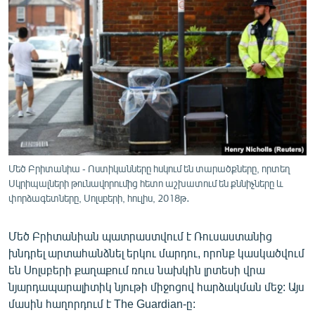
ՄԻՋԱԶԳԱՅԻՆ
ՄՇԱԿՈՒՅԹ
ՍՊՈՐՏ
ՄԵԿՆԱԲԱՆՈՒԹՅՈՒՆ
ՏՏ ԵՒ ԻՆՏԵՐՆԵՏ
ԿՈՐՈՆԱՎԻՐՈՒՍ
ԱՐԽԻՎ
Մեծ Բրիտանիա - Ոստիկանները հսկում են տարածքները, որտեղ
Սկրիպալների թունավորումից հետո աշխատում են քննիչները և
ՏԵՍԱՆՅՈՒԹԵՐ
փորձագետները, Սոլսբերի, հուլիս, 2018թ․
ԲԱՆԱՎԵՃ
Մեծ Բրիտանիան պատրաստվում է Ռուսաստանից
ՁԳՏԵԼՈՎ ԼԱՎԱԳՈՒՅՆԻՆ
խնդրել արտահանձնել երկու մարդու, որոնք կասկածվում
ՓՈԴՔԱՍԹ
են Սոլսբերի քաղաքում ռուս նախկին լրտեսի վրա
նյարդապարալիտիկ նյութի միջոցով հարձակման մեջ: Այս
Հայերեն
մասին հաղորդում է The Guardian-ը: