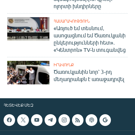
ոլորտի խնդիրները
ՀԱՍԱՐԱԿՈՒԹՅՈՒՆ
«Առյուծ եմ տեսնում,
ասոցացնում եմ Ծառուկյանի
ընկերությունների հետ».
«Կենտրոն» TV-ն տուգանվեց
ԻՐԱՎՈՒՆՔ
Ծառուկյանին նոր՝ 3-րդ
մեղադրանքն է առաջադրվել
ՀԵՏԵՎԵՔ ՄԵԶ