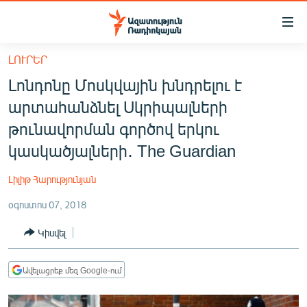
Մատչելիության
հղումներ
Անցնել
ԼՈՒՐԵՐ
հիմնական
ԱԶԱՏՈՒԹՅՈՒՆ TV
Լոնդոնը Մոսկվային խնդրելու է
բովանդակությանը
ՀԱՅԱՍՏԱՆ
Անցնել
արտահանձնել Սկրիպալների
հիմնական
ՔԱՂԱՔԱԿԱՆ
թունավորման գործով երկու
մենյուին
ԸՆՏՐՈՒԹՅՈՒՆՆԵՐ 2026
կասկածյալների․ The Guardian
Որոնում
ԻՐԱՎՈՒՆՔ
Լիլիթ Հարությունյան
ՀԱՍԱՐԱԿՈՒԹՅՈՒՆ
օգոստոս 07, 2018
ՏՆՏԵՍՈՒԹՅՈՒՆ
Կիսվել
ՂԱՐԱԲԱՂ
ՊԱՏԵՐԱԶՄԻ 6 ՇԱԲԱԹՆԵՐԸ
Ավելացրեք մեզ Google-ում
ՏԱՐԱԾԱՇՐՋԱՆ