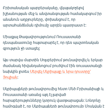
English
Բրիտանական պարբերականը, վկայակոչելով
Русский
իշխանության մեջ և անվտանգության համակարգում իր
անանուն աղբյուրները, փոխանցում է, որ
արտահանձնման դիմումը արդեն պատրաստ է:
ՀԵՏԵՎԵՔ ՄԵԶ
Միացյալ Թագավորությունում Ռուսաստանի
դեսպանատունը հայտարարել է, որ դեռ պաշտոնական
գրություն չի ստացել:
«Ազատության» բոլոր կայքերը
Այս տարվա մարտին Սոլսբերիում թունավորվել և երկար
ժամանակ հիվանդանոցում բուժվում էին ռուսաստանցի
նախկին լրտես
Սերգեյ Սկրիպալը և նրա դուստրը՝
Յուլիան
:
Սկրիպալների թունավորումից հետո Մեծ Բրիտանիայի և
Ռուսաստանի առանց այդ էլ լարված
հարաբերությունները կտրուկ վատթարացան: Լոնդոնը
համոզված է, որ Սկրիպալների թունավորումը Մոսկվան է