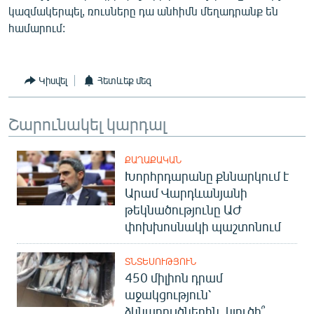
կազմակերպել, ռուսները դա անհիմն մեղադրանք են
համարում:
Կիսվել
Հետևեք մեզ
Շարունակել կարդալ
ՔԱՂԱՔԱԿԱՆ
Խորհրդարանը քննարկում է
Արամ Վարդևանյանի
թեկնածությունը ԱԺ
փոխխոսնակի պաշտոնում
ՏՆՏԵՍՈՒԹՅՈՒՆ
450 միլիոն դրամ
աջակցություն՝
ձկնաբույծներին. կլուծի՞