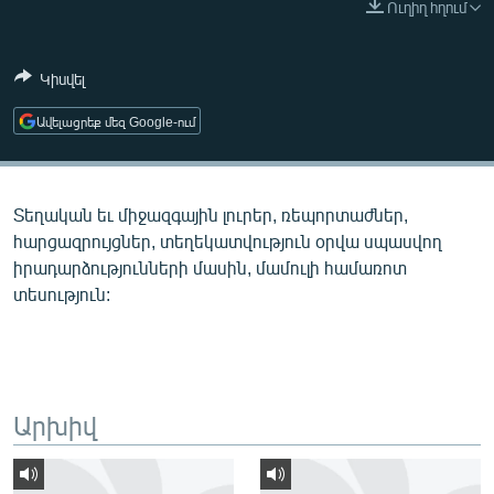
Ուղիղ հղում
ՄԻՋԱԶԳԱՅԻՆ
ՄՇԱԿՈՒՅԹ
Կիսվել
ՍՊՈՐՏ
Ավելացրեք մեզ Google-ում
ՄԵԿՆԱԲԱՆՈՒԹՅՈՒՆ
ՏՏ ԵՒ ԻՆՏԵՐՆԵՏ
Տեղական եւ միջազգային լուրեր, ռեպորտաժներ,
ԿՈՐՈՆԱՎԻՐՈՒՍ
հարցազրույցներ, տեղեկատվություն օրվա սպասվող
ԱՐԽԻՎ
իրադարձությունների մասին, մամուլի համառոտ
տեսություն:
ՏԵՍԱՆՅՈՒԹԵՐ
ԲԱՆԱՎԵՃ
ՁԳՏԵԼՈՎ ԼԱՎԱԳՈՒՅՆԻՆ
ՓՈԴՔԱՍԹ
Արխիվ
Հայերեն