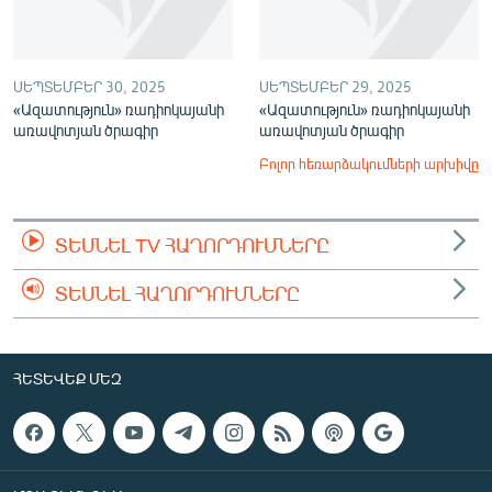
ՍԵՊՏԵՄԲԵՐ 30, 2025
ՍԵՊՏԵՄԲԵՐ 29, 2025
«Ազատություն» ռադիոկայանի
«Ազատություն» ռադիոկայանի
առավոտյան ծրագիր
առավոտյան ծրագիր
Բոլոր հեռարձակումների արխիվը
ՏԵՍՆԵԼ TV ՀԱՂՈՐԴՈՒՄՆԵՐԸ
ՏԵՍՆԵԼ ՀԱՂՈՐԴՈՒՄՆԵՐԸ
ՀԵՏԵՎԵՔ ՄԵԶ