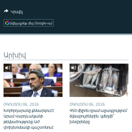
ՄԻՋԱԶԳԱՅԻՆ
Կիսվել
ՄՇԱԿՈՒՅԹ
Ավելացրեք մեզ Google-ում
ՍՊՈՐՏ
ՄԵԿՆԱԲԱՆՈՒԹՅՈՒՆ
ՏՏ ԵՒ ԻՆՏԵՐՆԵՏ
Արխիվ
ԿՈՐՈՆԱՎԻՐՈՒՍ
ԱՐԽԻՎ
ՏԵՍԱՆՅՈՒԹԵՐ
ԲԱՆԱՎԵՃ
ՁԳՏԵԼՈՎ ԼԱՎԱԳՈՒՅՆԻՆ
ՕԳՈՍՏՈՍ 06, 2026
ՕԳՈՍՏՈՍ 06, 2026
Խորհրդարանը քննարկում է
450 միլիոն դրամ աջակցություն՝
ՓՈԴՔԱՍԹ
Արամ Վարդևանյանի
ձկնաբույծներին. կմեղմի՞
թեկնածությունը ԱԺ
խնդիրները
Հայերեն
փոխխոսնակի պաշտոնում