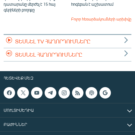
դատարանը մերժել է 15 հայ
հոգեբան է աշխատում
գերիների բողոքը
Բոլոր հեռարձակումների արխիվը
ՏԵՍՆԵԼ TV ՀԱՂՈՐԴՈՒՄՆԵՐԸ
ՏԵՍՆԵԼ ՀԱՂՈՐԴՈՒՄՆԵՐԸ
ՀԵՏԵՎԵՔ ՄԵԶ
ՄՈՒԼՏԻՄԵԴԻԱ
ԲԱԺԻՆՆԵՐ