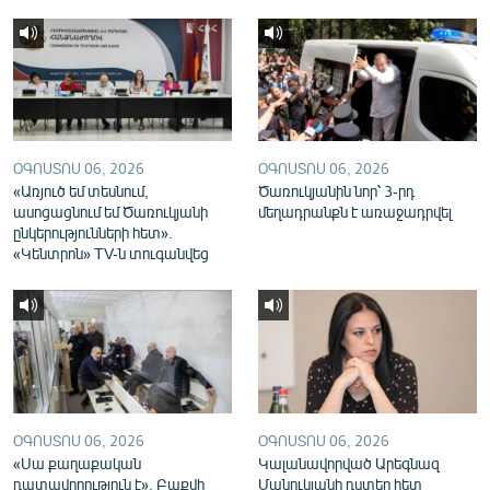
English
Русский
ՀԵՏԵՎԵՔ ՄԵԶ
ՕԳՈՍՏՈՍ 06, 2026
ՕԳՈՍՏՈՍ 06, 2026
«Առյուծ եմ տեսնում,
Ծառուկյանին նոր՝ 3-րդ
ասոցացնում եմ Ծառուկյանի
մեղադրանքն է առաջադրվել
ընկերությունների հետ».
«Կենտրոն» TV-ն տուգանվեց
«Ազատության» բոլոր կայքերը
ՕԳՈՍՏՈՍ 06, 2026
ՕԳՈՍՏՈՍ 06, 2026
«Սա քաղաքական
Կալանավորված Արեգնազ
դատավորություն է». Բաքվի
Մանուկյանի դստեր հետ