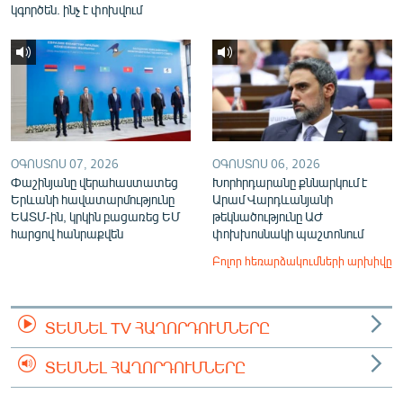
կգործեն. ինչ է փոխվում
ՕԳՈՍՏՈՍ 07, 2026
ՕԳՈՍՏՈՍ 06, 2026
Փաշինյանը վերահաստատեց
Խորհրդարանը քննարկում է
Երևանի հավատարմությունը
Արամ Վարդևանյանի
ԵԱՏՄ-ին, կրկին բացառեց ԵՄ
թեկնածությունը ԱԺ
հարցով հանրաքվեն
փոխխոսնակի պաշտոնում
Բոլոր հեռարձակումների արխիվը
ՏԵՍՆԵԼ TV ՀԱՂՈՐԴՈՒՄՆԵՐԸ
ՏԵՍՆԵԼ ՀԱՂՈՐԴՈՒՄՆԵՐԸ