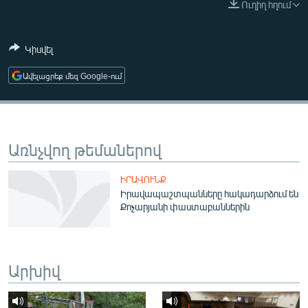
Ուղիղ հղում
ՄԻՋԱԶԳԱՅԻՆ
ՄՇԱԿՈՒՅԹ
Կիսվել
ՍՊՈՐՏ
Ավելացրեք մեզ Google-ում
ՄԵԿՆԱԲԱՆՈՒԹՅՈՒՆ
ՏՏ ԵՒ ԻՆՏԵՐՆԵՏ
ԿՈՐՈՆԱՎԻՐՈՒՍ
Առնչվող թեմաներով
ԱՐԽԻՎ
ԻՐԱՎՈՒՆՔ
ՏԵՍԱՆՅՈՒԹԵՐ
Իրավապաշտպանները հակադարձում են
Քոչարյանի փաստաբաններին
ԲԱՆԱՎԵՃ
ՁԳՏԵԼՈՎ ԼԱՎԱԳՈՒՅՆԻՆ
ՓՈԴՔԱՍԹ
Արխիվ
Հայերեն