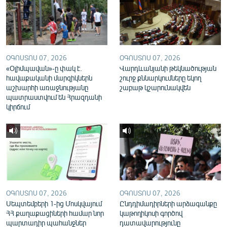
English
Русский
ՀԵՏԵՎԵՔ ՄԵԶ
ՕԳՈՍՏՈՍ 07, 2026
ՕԳՈՍՏՈՍ 07, 2026
«Օլիմպավան»-ը փակ է.
Վարդևանյանի թեկնածության
հավաքականի մարզիկներն
շուրջ քննարկումները եկող
աշխարհի առաջնությանը
շաբաթ կշարունակվեն
պատրաստվում են Հրազդանի
կիրճում
«Ազատության» բոլոր կայքերը
ՕԳՈՍՏՈՍ 07, 2026
ՕԳՈՍՏՈՍ 07, 2026
Սեպտեմբերի 1-ից Մոսկվայում
Ընդդիմադիրների արձագանքը
ՀՀ քաղաքացիների համար նոր
կաթողիկոսի գործով
պարտադիր պահանջներ
դատավարությունը