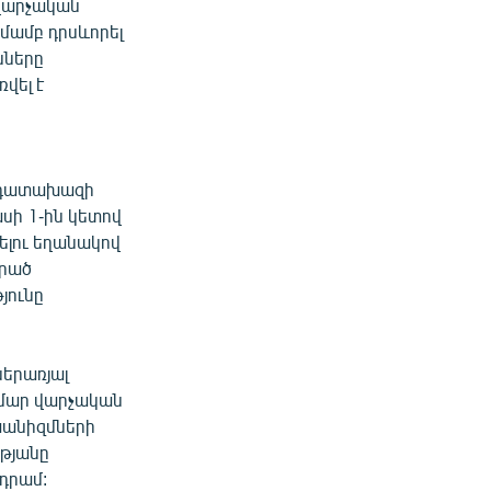
 վարչական
մամբ դրսևորել
նները
վել է
գ դատախազի
սի 1-ին կետով
ելու եղանակով
ցրած
յունը
ներառյալ
ամար վարչական
խանիզմների
ւթյանը
 դրամ: