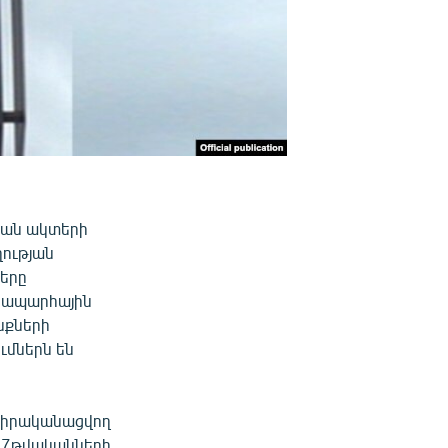
կան ակտերի
ության
ները
անապարհային
նքների
ւմներն են
մ իրականացվող
2017թվականների