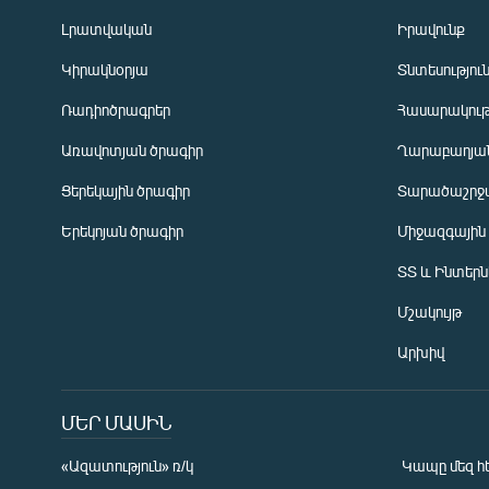
Լրատվական
Իրավունք
Կիրակնօրյա
Տնտեսությու
Ռադիոծրագրեր
Հասարակութ
Առավոտյան ծրագիր
Ղարաբաղյան
Ցերեկային ծրագիր
Տարածաշրջ
Հայերեն
Երեկոյան ծրագիր
Միջազգային
English
ՏՏ և Ինտեր
Русский
Մշակույթ
ՀԵՏԵՎԵՔ ՄԵԶ
Արխիվ
ՄԵՐ ՄԱՍԻՆ
«Ազատություն» ռ/կ
Կապը մեզ հ