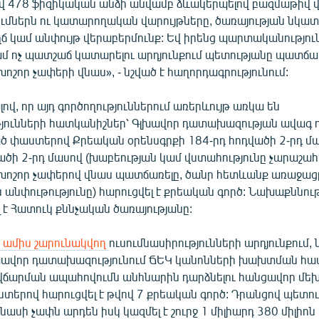
ով 478 ֆիզիկական անձի անվամբ ձևակերպելով բազմաթիվ
ներն ու կատարողական վարույթները, ծառայության նկատ
ճ կամ անփույթ վերաբերմունք: Եվ իրենց պարտականությու
ամ ոչ պատշաճ կատարելու արդյունքում պետությանը պատճառ
շոր չափերի վնաս», - նշված է հաղորդագրությունում:
ով, որ այդ գործողություններում առերևույթ առկա են
յունների հատկանիշներ՝ Գլխավոր դատախազության ավա
ած փաստերով Քրեական օրենսգրքի 184-րդ հոդվածի 2-րդ մա
ածի 2-րդ մասով (խաբեության կամ վստահությունը չարաշահ
ոշոր չափերով վնաս պատճառելը, ծանր հետևանք առաջա
անփութությունը) հարուցվել է քրեական գործ: Նախաքննութ
 է Հատուկ քննչական ծառայությանը:
ի ամիս շարունակվող
ուսումնասիրությունների արդյունքում, 
Գլխավոր դատախազությունում ՃԵԿ կանոնների խախտման հ
վճարման ապահովումն անհնարին դարձնելու հանցավոր մե
տերով հարուցվել է թվով 7 քրեական գործ: Դրանցով պետո
սի չափն արդեն իսկ կազմել է շուրջ 1 միլիարդ 380 միլիոն