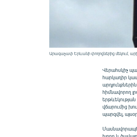
Արագաչափ Երևանի փողոցներից մեկում, ար
Վերահսկիչ պ
հարկադիր կատ
արդյունքների
հիմնավորող լ
երթևեկության
վճարումից խո
պարզվել, այս
Մասնավորապես
խորը և ծավալո