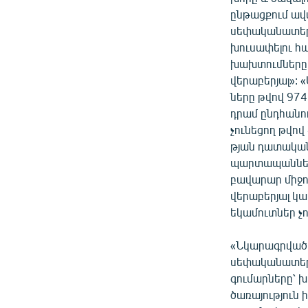
ընթացքում ավ
սեփականատերեր
խուսափելու հա
խախտումները 
վերաբերյալ»: 
ները թվով 97
դրամ ընդհանու
չունեցող թվո
թյան դատա­կա
պարտապանների
բավարար միջո
վերաբերյալ կ
եկամուտներ չո
«Նկարագրված 
սեփականատերը
գումարները՝ 
ծառայություն