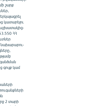
մի շարք
ններ,
ներկայացրել
ից կատարելու
ն աշխատակից­
3.550 ՀՀ
ուտներ
ն նախարարու­
ները,
ւթյամբ
ագանձման
 գույք կամ
նաների
ուգանք­ների
ան
րջ 2 տարի