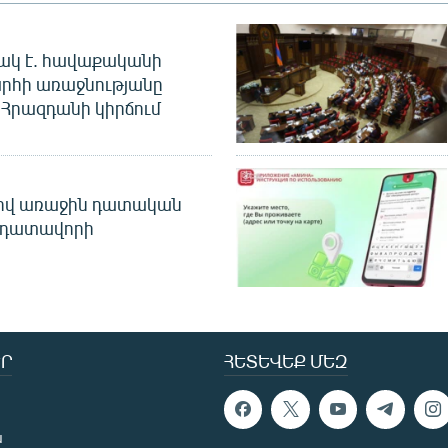
ակ է. հավաքականի
րհի առաջնությանը
Հրազդանի կիրճում
ծով առաջին դատական
 դատավորի
Ր
ՀԵՏԵՎԵՔ ՄԵԶ
ն