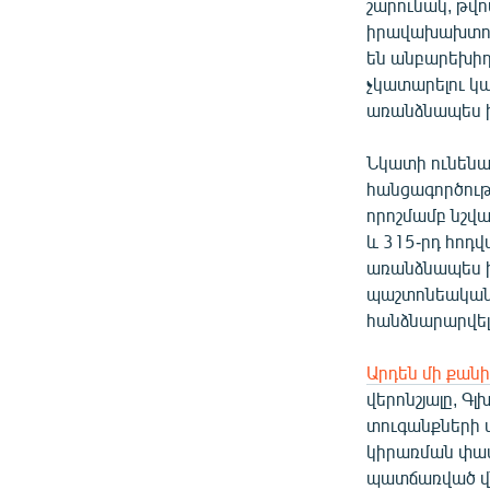
շարունակ, թվ
իրավախախտում
են անբարեխիղ
չկատարելու կ
առանձնապես խո
Նկատի ունենալ
հանցագործութ
որոշմամբ նշվ
և 315-րդ հոդվ
առանձնապես խ
պաշտոնեական 
հանձնարարվել
Արդեն մի քան
վերոնշյալը, 
տուգանքների 
կիրառման փաս
պատճառված վնա