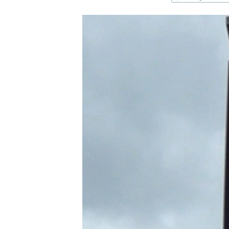
ՄԻՋԱԶԳԱՅԻՆ
ՄՇԱԿՈՒՅԹ
ՍՊՈՐՏ
ՄԵԿՆԱԲԱՆՈՒԹՅՈՒՆ
ՏՏ ԵՒ ԻՆՏԵՐՆԵՏ
ԿՈՐՈՆԱՎԻՐՈՒՍ
ԱՐԽԻՎ
ՏԵՍԱՆՅՈՒԹԵՐ
ԲԱՆԱՎԵՃ
ՁԳՏԵԼՈՎ ԼԱՎԱԳՈՒՅՆԻՆ
ՓՈԴՔԱՍԹ