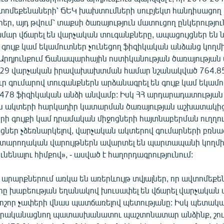
տոմեքենաների՝ ՃԵԿ խախտումների սուբյեկտ հանդիսացող 
, այդ թվում՝ տաքսի ծառայություն մատուցող ընկերությու
մար վճարել են վարչական տուգանք­ները, ապացույցներ են 
գույք կամ եկամուտներ չունեցող ֆիզիկական անձանց կողմ
«Արդյուն­քում Ճանապարհային ոստիկա­նու­թյան ծառայությա
429 վարչական իրավախախտման համար նշանակված 764.85
ր գումարով տուգանքներն արձա­նագրել են գույք կամ եկամ
վ 478 ֆիզիկական անձի անվամբ: Իսկ ՀՀ արդարադատությա
ն ակտերի հարկադիր կատարման ծառայության աշխատակից
 գույքի կամ դրամական միջոցների հայտնաբերման ուղղո
ցներ չձեռնարկելով, վարչական ակտերով գումարների բռն
ատարողական վարույթներն ավարտել են պարտապանի կողմից
ւնենալու հիմքով», - ասված է հաղորդագրությունում:
արարքներում առկա են առերևույթ տվյալներ, որ ավտոմեքե
 խաբեության եղանակով խուսափել են վճարել վարչական տ
խոշոր չափերի վնաս պատճառելով պետությանը: Իսկ պետակ
 իրականացնող պատասխանատու պաշտոնատար անձինք, շու