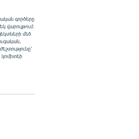
րեական գործերը
կ վարույթում:
յեկտների մեծ
ուզական,
եշտությունը՝
 կոմիտեի