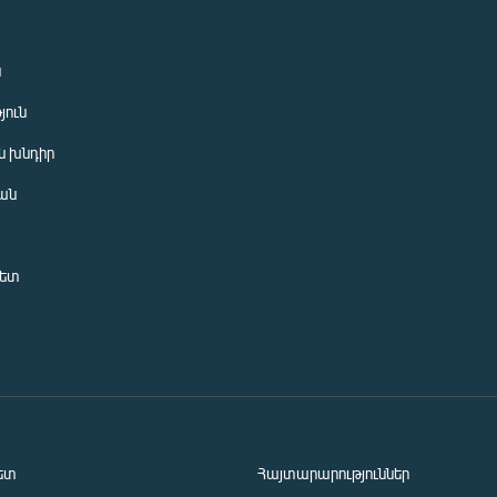
ն
յուն
 խնդիր
ան
նետ
ետ
Հայտարարություններ