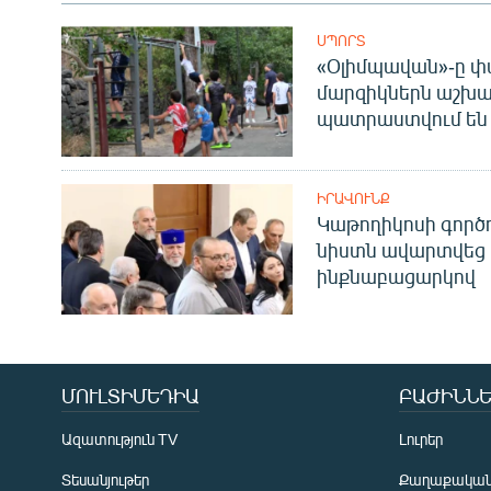
ՍՊՈՐՏ
«Օլիմպավան»-ը փ
մարզիկներն աշխա
պատրաստվում են 
ԻՐԱՎՈՒՆՔ
Կաթողիկոսի գոր
նիստն ավարտվեց
ինքնաբացարկով
ՄՈՒԼՏԻՄԵԴԻԱ
ԲԱԺԻՆՆԵ
Ազատություն TV
Լուրեր
Տեսանյութեր
Քաղաքակա