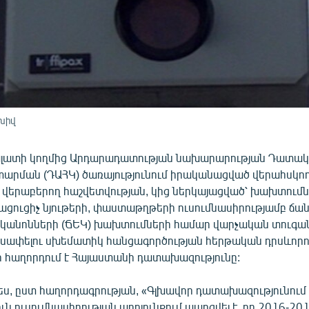
խիվ
ալատի կողմից Արդարադատության նախարարության Դատա
արման (ԴԱՀԿ) ծառայությունում իրականացված վերահսկող
ն վերաբերող հաշվետվության, կից ներկայացված՝ խախտում
րացուցիչ նյութերի, փաստաթղթերի ուսումնասիրությամբ ճ
 կանոնների (ՃԵԿ) խախտումների համար վարչական տուգա
ւսափելու սխեմատիկ հանցագործության հերթական դրսևորո
օր հաղորդում է Հայաստանի դատախազությունը:
, ըստ հաղորդագրության, «Գլխավոր դատախազությունու
ւն ուսումնասիրության արդյունքում պարզվել է, որ 2016-