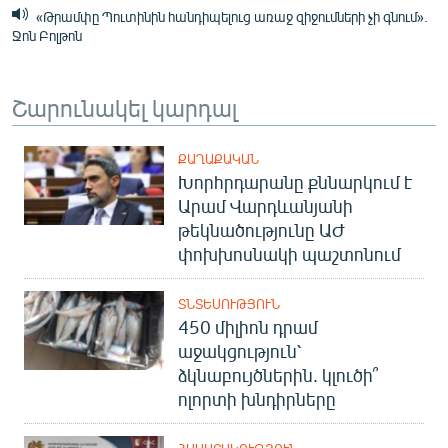
«Թրամփը Պուտինին հանդիպելուց առաջ զիջումների չի գնում».
Ջոն Բոլթոն
Շարունակել կարդալ
ՔԱՂԱՔԱԿԱՆ
Խորհրդարանը քննարկում է
Արամ Վարդևանյանի
թեկնածությունը ԱԺ
փոխխոսնակի պաշտոնում
ՏՆՏԵՍՈՒԹՅՈՒՆ
450 միլիոն դրամ
աջակցություն՝
ձկնաբույծներին. կլուծի՞
ոլորտի խնդիրները