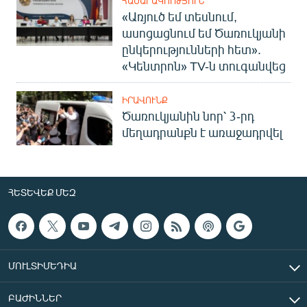
ՀԱՍԱՐԱԿՈՒԹՅՈՒՆ
«Առյուծ եմ տեսնում,
ասոցացնում եմ Ծառուկյանի
ընկերությունների հետ».
«Կենտրոն» TV-ն տուգանվեց
ԻՐԱՎՈՒՆՔ
Ծառուկյանին նոր՝ 3-րդ
մեղադրանքն է առաջադրվել
ՀԵՏԵՎԵՔ ՄԵԶ
ՄՈՒԼՏԻՄԵԴԻԱ
ԲԱԺԻՆՆԵՐ