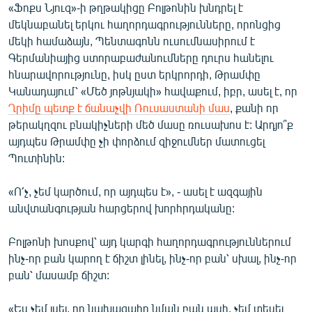
«Ֆոքս Նյուզ»-ի թղթակիցը Բոլթոնին խնդրել է
մեկնաբանել երկու հաղորդագրությունները, որոնցից
մեկի համաձայն, Պենտագոնն ուսումնասիրում է
Գերմանիայից ստորաբաժանումները դուրս հանելու
հնարավորությունը, իսկ ըստ երկրորդի, Թրամփը
Կանադայում՝ «Մեծ յոթնյակի» հավաքում, իբր, ասել է, որ
Ղրիմը պետք է ճանաչվի Ռուսաստանի մաս
, քանի որ
թերակղզու բնակիչների մեծ մասը ռուսախոս է: Արդյո՞ք
այդպես Թրամփը չի փորձում զիջումներ մատուցել
Պուտինին:
«Ո՛չ, չեմ կարծում, որ այդպես է», - ասել է ազգային
անվտանգության հարցերով խորհրդականը:
Բոլթոնի խոսքով՝ այդ կարգի հաղորդագրություններում
ինչ-որ բան կարող է ճիշտ լինել, ինչ-որ բան՝ սխալ, ինչ-որ
բան՝ մասամբ ճիշտ:
«Ես չեմ լսել, որ նախագահը նման բան ասի, չեմ տեսել