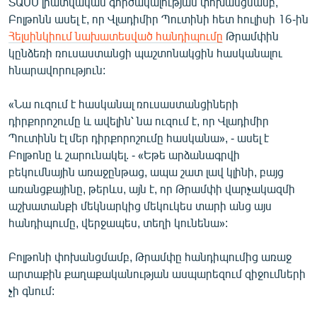
ՏԱՍՍ լրատվական գործակալության փոխանցմամբ,
English
Բոլթոնն ասել է, որ Վլադիմիր Պուտինի հետ հուլիսի 16-ին
Հելսինկիում նախատեսված հանդիպումը
Թրամփին
Русский
կընձեռի ռուսաստանցի պաշտոնակցին հասկանալու
հնարավորություն:
ՀԵՏԵՎԵՔ ՄԵԶ
«Նա ուզում է հասկանալ ռուսաստանցիների
դիրքորոշումը և ավելին՝ նա ուզում է, որ Վլադիմիր
Պուտինն էլ մեր դիրքորոշումը հասկանա», - ասել է
Բոլթոնը և շարունակել. - «Եթե արձանագրվի
բեկումնային առաջընթաց, ապա շատ լավ կլինի, բայց
«Ազատության» բոլոր կայքերը
առանցքայինը, թերևս, այն է, որ Թրամփի վարչակազմի
աշխատանքի մեկնարկից մեկուկես տարի անց այս
հանդիպումը, վերջապես, տեղի կունենա»:
Բոլթոնի փոխանցմամբ, Թրամփը հանդիպումից առաջ
արտաքին քաղաքականության ասպարեզում զիջումների
չի գնում: