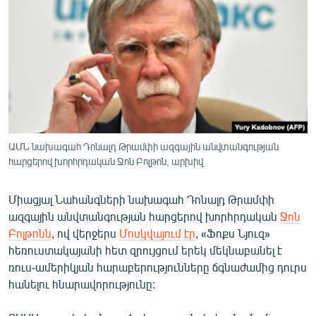
ՄԻՋԱԶԳԱՅԻՆ
ՄՇԱԿՈՒՅԹ
ՍՊՈՐՏ
ՄԵԿՆԱԲԱՆՈՒԹՅՈՒՆ
ՏՏ ԵՒ ԻՆՏԵՐՆԵՏ
ԿՈՐՈՆԱՎԻՐՈՒՍ
ԱՄՆ նախագահ Դոնալդ Թրամփի ազգային անվտանգության
հարցերով խորհրդական Ջոն Բոլթոն, արխիվ
ԱՐԽԻՎ
ՏԵՍԱՆՅՈՒԹԵՐ
Միացյալ Նահանգների նախագահ Դոնալդ Թրամփի
ԲԱՆԱՎԵՃ
ազգային անվտանգության հարցերով խորհրդական
Ջոն
Բոլթոնն
, ով վերջերս
Մոսկվայում էր
, «Ֆոքս Նյուզ»
ՁԳՏԵԼՈՎ ԼԱՎԱԳՈՒՅՆԻՆ
հեռուստակայանի հետ զրույցում երեկ մեկնաբանել է
ՓՈԴՔԱՍԹ
ռուս-ամերիկյան հարաբերությունները ճգնաժամից դուրս
հանելու հնարավորությունը:
Հայերեն