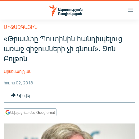
Մատչելիության
հղումներ
Անցնել
ՄԻՋԱԶԳԱՅԻՆ
հիմնական
ԱԶԱՏՈՒԹՅՈՒՆ TV
«Թրամփը Պուտինին հանդիպելուց
բովանդակությանը
ՀԱՅԱՍՏԱՆ
Անցնել
առաջ զիջումների չի գնում». Ջոն
հիմնական
ՔԱՂԱՔԱԿԱՆ
Բոլթոն
մենյուին
ԸՆՏՐՈՒԹՅՈՒՆՆԵՐ 2026
Որոնում
Արմեն Քոլոյան
ԻՐԱՎՈՒՆՔ
հուլիս 02, 2018
ՀԱՍԱՐԱԿՈՒԹՅՈՒՆ
Կիսվել
ՏՆՏԵՍՈՒԹՅՈՒՆ
ՂԱՐԱԲԱՂ
Ավելացրեք մեզ Google-ում
ՊԱՏԵՐԱԶՄԻ 6 ՇԱԲԱԹՆԵՐԸ
ՏԱՐԱԾԱՇՐՋԱՆ