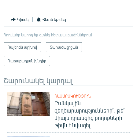
Կիսվել
Հետևեք մեզ
Հոդվածը կարող եք գտնել հետևյալ բաժիններում
Հայերեն արխիվ
Տարածաշրջան
Ղարաբաղյան խնդիր
Շարունակել կարդալ
ՀԱՍԱՐԱԿՈՒԹՅՈՒՆ
Բանկային
զեղծարարությունների՞, թե՞
միայն դրանցից բողոքների
թիվն է նվազել