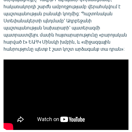
հակառակորդի շարժն ամբողջությամբ վերահսկվում է
պաշտպանության բանակի կողմից։ Պաշտոնական
Ստեփանակերտի պնդմամբ՝ Ադրբեջանի
պաշտպանության նախարարի՝ պատերազմի
պատրաստվելու մասին հայտարարությունը «բարոյական
հարված է» ԵԱՀԿ Մինսկի խմբին, և «միջազգային
հանրությունը պետք է շատ կոշտ արձագանք տա դրան»։