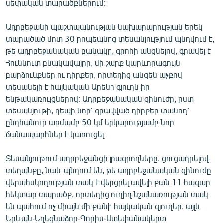
սեփական տարածքներում։
English
Ադրբեջանի պաշտպանության նախարարության երեկ
Русский
տարածած մոտ 30 րոպեանոց տեսանյությում պնդվում է,
թե ադրբեջանական բանակը, գրոհի անցնելով, գրավել է
ՀԵՏԵՎԵՔ ՄԵԶ
Հուննուտ բնակավայրը, մի շարք կարևորագույն
բարձունքներ ու դիրքեր, որտեղից անզեն աչքով
տեսանելի է հայկական Արենի գյուղն իր
ենթակառույցներով։ Ադրբեջանական զինուժը, ըստ
տեսանյութի, դեպի նոր՝ գրավված դիրքեր տանող՝
«Ազատության» բոլոր կայքերը
ընդհանուր առմամբ 50 կմ երկարությամբ նոր
ճանապարհներ է կառուցել։
Տեսանյութում ադրբեջանցի լրագրողները, ցուցադրելով
տեղանքը, նաև պնդում են, թե ադրբեջանական զինուժը
վերահսկողության տակ է վերցրել ավելի քան 11 հազար
հեկտար տարածք, որտեղից ուղիղ նշանառության տակ
են պահում ոչ միայն մի քանի հայկական գյուղեր, այլև
Երևան-Եղեգնաձոր-Գորիս-Ստեփանակերտ