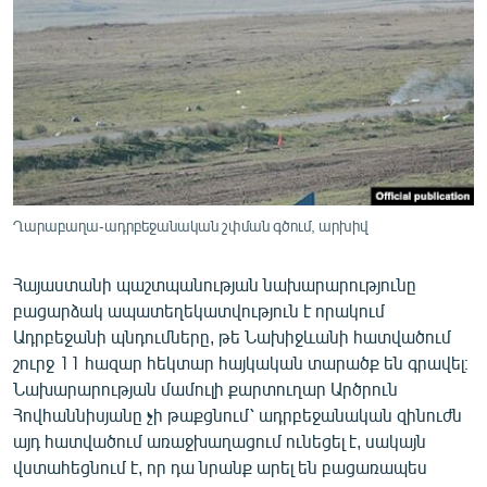
ՄԻՋԱԶԳԱՅԻՆ
ՄՇԱԿՈՒՅԹ
ՍՊՈՐՏ
ՄԵԿՆԱԲԱՆՈՒԹՅՈՒՆ
ՏՏ ԵՒ ԻՆՏԵՐՆԵՏ
ԿՈՐՈՆԱՎԻՐՈՒՍ
Ղարաբաղա-ադրբեջանական շփման գծում, արխիվ
ԱՐԽԻՎ
Հայաստանի պաշտպանության նախարարությունը
ՏԵՍԱՆՅՈՒԹԵՐ
բացարձակ ապատեղեկատվություն է որակում
ԲԱՆԱՎԵՃ
Ադրբեջանի պնդումները, թե Նախիջևանի հատվածում
շուրջ 11 հազար հեկտար հայկական տարածք են գրավել։
ՁԳՏԵԼՈՎ ԼԱՎԱԳՈՒՅՆԻՆ
Նախարարության մամուլի քարտուղար Արծրուն
ՓՈԴՔԱՍԹ
Հովհաննիսյանը չի թաքցնում՝ ադրբեջանական զինուժն
այդ հատվածում առաջխաղացում ունեցել է, սակայն
վստահեցնում է, որ դա նրանք արել են բացառապես
Հայերեն