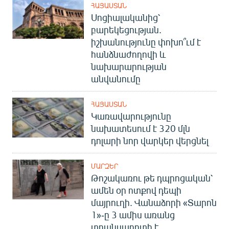
ՀԱՅԱՍՏԱՆ
Սոցիալականից՝
բարեկեցության.
իշխանությունը փոխո՞ւմ է
հանձնաժողովի և
նախարարության
անվանումը
ՀԱՅԱՍՏԱՆ
Կառավարությունը
նախատեսում է 320 մլն
դոլարի նոր վարկեր վերցնել
ՄԱՐԶԵՐ
Թոշակառու թե դպրոցական՝
ամեն օր ոտքով դեպի
մայրուղի. Վանաձորի «Տարոն
1»-ը 3 ամիս առանց
տրանսպորտի է