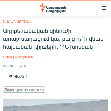
Մատչելիության
հղումներ
Անցնել
ՏԱՐԱԾԱՇՐՋԱՆ
հիմնական
ԱԶԱՏՈՒԹՅՈՒՆ TV
Ադրբեջանական զինուժի
բովանդակությանը
ՀԱՅԱՍՏԱՆ
Անցնել
առաջխաղացում կա, բայց ոչ՝ ի վնաս
հիմնական
ՔԱՂԱՔԱԿԱՆ
հայկական դիրքերի․ ՊՆ խոսնակ
մենյուին
ԸՆՏՐՈՒԹՅՈՒՆՆԵՐ 2026
Որոնում
Սիսակ Գաբրիելյան
ԻՐԱՎՈՒՆՔ
հունիս 21, 2018
ՀԱՍԱՐԱԿՈՒԹՅՈՒՆ
Կիսվել
ՏՆՏԵՍՈՒԹՅՈՒՆ
ՂԱՐԱԲԱՂ
Ավելացրեք մեզ Google-ում
ՊԱՏԵՐԱԶՄԻ 6 ՇԱԲԱԹՆԵՐԸ
ՏԱՐԱԾԱՇՐՋԱՆ