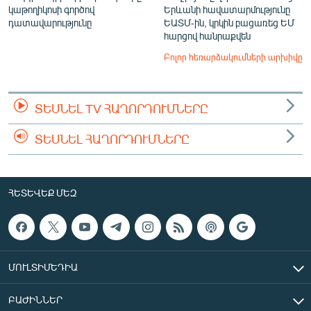
կաթողիկոսի գործով
Երևանի հավատարմությունը
դատավարությունը
ԵԱՏՄ-ին, կրկին բացառեց ԵՄ
հարցով հանրաքվեն
Բոլոր հեռարձակումների արխիվը
ՏԵՍՆԵԼ TV ՀԱՂՈՐԴՈՒՄՆԵՐԸ
ՏԵՍՆԵԼ ՀԱՂՈՐԴՈՒՄՆԵՐԸ
ՀԵՏԵՎԵՔ ՄԵԶ
ՄՈՒԼՏԻՄԵԴԻԱ
ԲԱԺԻՆՆԵՐ