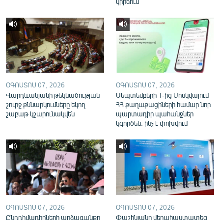
կիրճում
English
Русский
ՀԵՏԵՎԵՔ ՄԵԶ
ՕԳՈՍՏՈՍ 07, 2026
ՕԳՈՍՏՈՍ 07, 2026
Վարդևանյանի թեկնածության
Սեպտեմբերի 1-ից Մոսկվայում
շուրջ քննարկումները եկող
ՀՀ քաղաքացիների համար նոր
շաբաթ կշարունակվեն
պարտադիր պահանջներ
«Ազատության» բոլոր կայքերը
կգործեն. ինչ է փոխվում
ՕԳՈՍՏՈՍ 07, 2026
ՕԳՈՍՏՈՍ 07, 2026
Ընդդիմադիրների արձագանքը
Փաշինյանը վերահաստատեց