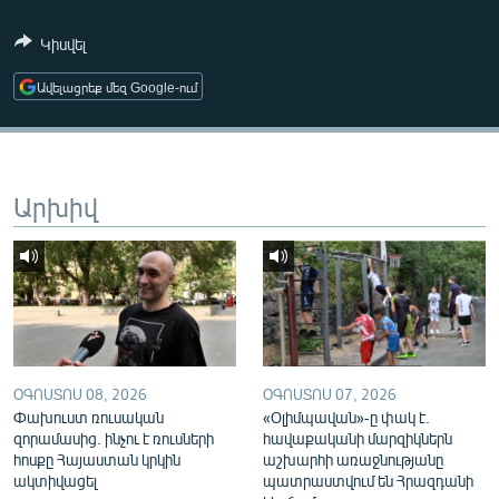
ՄԻՋԱԶԳԱՅԻՆ
Կիսվել
ՄՇԱԿՈՒՅԹ
Ավելացրեք մեզ Google-ում
ՍՊՈՐՏ
ՄԵԿՆԱԲԱՆՈՒԹՅՈՒՆ
ՏՏ ԵՒ ԻՆՏԵՐՆԵՏ
Արխիվ
ԿՈՐՈՆԱՎԻՐՈՒՍ
ԱՐԽԻՎ
ՏԵՍԱՆՅՈՒԹԵՐ
ԲԱՆԱՎԵՃ
ՁԳՏԵԼՈՎ ԼԱՎԱԳՈՒՅՆԻՆ
ՕԳՈՍՏՈՍ 08, 2026
ՕԳՈՍՏՈՍ 07, 2026
Փախուստ ռուսական
«Օլիմպավան»-ը փակ է.
ՓՈԴՔԱՍԹ
զորամասից. ինչու է ռուսների
հավաքականի մարզիկներն
հոսքը Հայաստան կրկին
աշխարհի առաջնությանը
Հայերեն
ակտիվացել
պատրաստվում են Հրազդանի