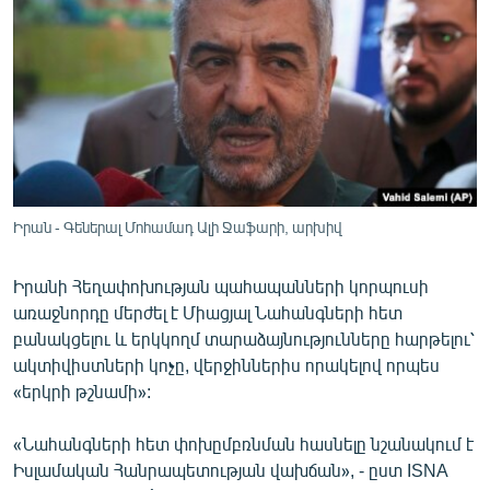
ՄԻՋԱԶԳԱՅԻՆ
ՄՇԱԿՈՒՅԹ
ՍՊՈՐՏ
ՄԵԿՆԱԲԱՆՈՒԹՅՈՒՆ
ՏՏ ԵՒ ԻՆՏԵՐՆԵՏ
ԿՈՐՈՆԱՎԻՐՈՒՍ
Իրան - Գեներալ Մոհամադ Ալի Ջաֆարի, արխիվ
ԱՐԽԻՎ
Իրանի Հեղափոխության պահապանների կորպուսի
ՏԵՍԱՆՅՈՒԹԵՐ
առաջնորդը մերժել է Միացյալ Նահանգների հետ
ԲԱՆԱՎԵՃ
բանակցելու և երկկողմ տարաձայնությունները հարթելու՝
ակտիվիստների կոչը, վերջիններիս որակելով որպես
ՁԳՏԵԼՈՎ ԼԱՎԱԳՈՒՅՆԻՆ
«երկրի թշնամի»:
ՓՈԴՔԱՍԹ
«Նահանգների հետ փոխըմբռնման հասնելը նշանակում է
Իսլամական Հանրապետության վախճան», - ըստ ISNA
Հայերեն