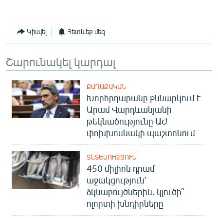
Կիսվել
Հետևեք մեզ
Շարունակել կարդալ
ՔԱՂԱՔԱԿԱՆ
Խորհրդարանը քննարկում է
Արամ Վարդևանյանի
թեկնածությունը ԱԺ
փոխխոսնակի պաշտոնում
ՏՆՏԵՍՈՒԹՅՈՒՆ
450 միլիոն դրամ
աջակցություն՝
ձկնաբույծներին. կլուծի՞
ոլորտի խնդիրները