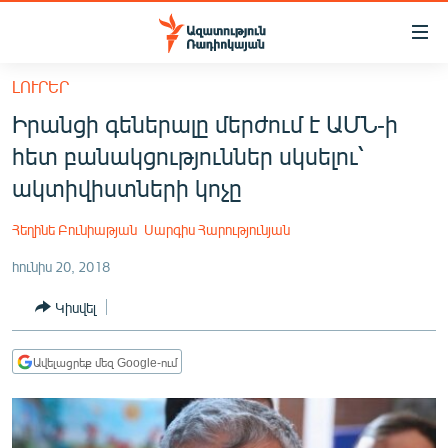
Մատչելիության
հղումներ
Անցնել
ԼՈՒՐԵՐ
հիմնական
ԱԶԱՏՈՒԹՅՈՒՆ TV
Իրանցի գեներալը մերժում է ԱՄՆ-ի
բովանդակությանը
ՀԱՅԱՍՏԱՆ
Անցնել
հետ բանակցություններ սկսելու՝
հիմնական
ՔԱՂԱՔԱԿԱՆ
ակտիվիստների կոչը
մենյուին
ԸՆՏՐՈՒԹՅՈՒՆՆԵՐ 2026
Որոնում
Հեղինե Բունիաթյան
Սարգիս Հարությունյան
ԻՐԱՎՈՒՆՔ
հունիս 20, 2018
ՀԱՍԱՐԱԿՈՒԹՅՈՒՆ
Կիսվել
ՏՆՏԵՍՈՒԹՅՈՒՆ
ՂԱՐԱԲԱՂ
Ավելացրեք մեզ Google-ում
ՊԱՏԵՐԱԶՄԻ 6 ՇԱԲԱԹՆԵՐԸ
ՏԱՐԱԾԱՇՐՋԱՆ