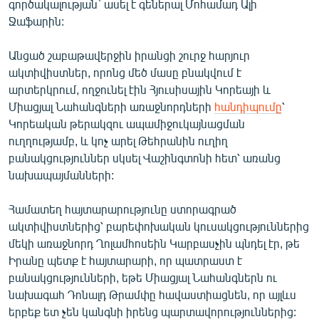
գործակալության` ասել է գեներալ Մոհամադ Ալի
English
Ջաֆարին:
Русский
Անցած շաբաթավերջին իրանցի շուրջ հարյուր
ակտիվիստներ, որոնց մեծ մասը բնակվում է
ՀԵՏԵՎԵՔ ՄԵԶ
արտերկրում, ողջունել էին Հյուսիսային Կորեայի և
Միացյալ Նահանգների առաջնորդների
հանդիպումը
՝
Կորեական թերակզու ապամիջուկայնացման
ուղղությամբ, և կոչ արել Թեհրանին ուղիղ
բանակցություններ սկսել Վաշինգտոնի հետ՝ առանց
«Ազատության» բոլոր կայքերը
նախապայմանների:
Համատեղ հայտարարությունը ստորագրած
ակտիվիստներից՝ բարեփոխական կուսակցություններից
մեկի առաջնորդ Ղոլամհոսեին Կարբասչին պնդել էր, թե
Իրանը պետք է հայտարարի, որ պատրաստ է
բանակցությունների, եթե Միացյալ Նահանգներն ու
նախագահ Դոնալդ Թրամփը հավաստիացնեն, որ այլևս
երբեք ետ չեն կանգնի իրենց պարտավորություններից: