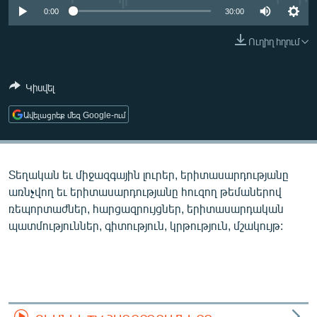
ՄԻՋԱԶԳԱՅԻՆ
0:00
30:00
ՄՇԱԿՈՒՅԹ
Ուղիղ հղում
ՍՊՈՐՏ
Կիսվել
ՄԵԿՆԱԲԱՆՈՒԹՅՈՒՆ
ՏՏ ԵՒ ԻՆՏԵՐՆԵՏ
Ավելացրեք մեզ Google-ում
ԿՈՐՈՆԱՎԻՐՈՒՍ
ԱՐԽԻՎ
Տեղական եւ միջազգային լուրեր, երիտասարդությանը
ՏԵՍԱՆՅՈՒԹԵՐ
առնչվող եւ երիտասարդությանը հուզող թեմաներով
ռեպորտաժներ, հարցազրույցներ, երիտասարդական
ԲԱՆԱՎԵՃ
պատմություններ, գիտություն, կրթություն, մշակույթ:
ՁԳՏԵԼՈՎ ԼԱՎԱԳՈՒՅՆԻՆ
ՓՈԴՔԱՍԹ
Հայերեն