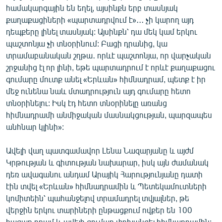
համակարգային են եղել, այսինքն երբ տասնյակ
քաղաքացիների «պարտադրվում է»․․․ չի կարող այդ
դեպքերը լինել տասնյակ: Այսինքն՝ դա մեկ կամ երկու
պաշտոնյա չի տնօրինում: Բացի դրանից, կա
տրամաբանական շղթա․ որևէ պաշտոնյա, որ վարչական
շրջանից էլ որ լինի, եթե պարտադրում է որևէ քաղաքացու
գումարը մուտք անել «Երևան» հիմնադրամ, պետք է իր
մեջ ունենա նաև մտադրություն այդ գումարը հետո
տնօրինելու: Իսկ էդ հետո տնօրինելը առանց
հիմնադրամի անմիջական մասնակցության, պարզապես
անհնար կլինի»:
Ավելի վաղ պատգամավոր Լենա Նազարյանը և այժմ
Կրթության և գիտության նախարար, իսկ այն ժամանակ
դեռ ավագանու անդամ Արայիկ Հարությունյանը դատի
էին տվել «Երևան» հիմնադրամին և Պետեկամուտների
կոմիտեին՝ պահանջելով տրամադրել տվյալներ, թե
վերջին երկու տարիների ընթացքում ովքեր են 100
հազար դրամ և ավելի գումար փոխանցել հիմնադրամին: