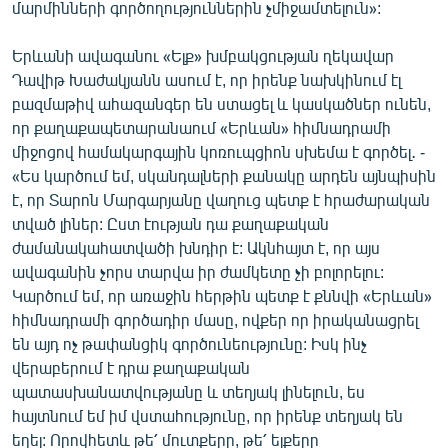
մարմինների գործողություններին չմիջամտելուն»:
Երևանի ավագանու «Ելք» խմբակցության ղեկավար
Դավիթ Խաժակյանն ասում է, որ իրենք նախկինում էլ
բազմաթիվ ահազանգեր են ստացել և կասկածներ ունեն,
որ քաղաքապետարանաում «Երևան» հիմնադրամի
միջոցով համակարգային կոռուպցիոն սխեմա է գործել․ -
«Ես կարծում եմ, սկանդալների քանակը արդեն այնպիսին
է, որ Տարոն Մարգարյանը վաղուց պետք է հրաժարական
տված լիներ: Ըստ էության դա քաղաքական
ժամանակահատվածի խնդիր է: Ակնհայտ է, որ այս
ավագանին չորս տարվա իր ժամկետը չի բոլորելու:
Կարծում եմ, որ առաջին հերթին պետք է քննվի «Երևան»
հիմնադրամի գործադիր մասը, ովքեր որ իրականացրել
են այդ ոչ թափանցիկ գործունեությունը: Իսկ ինչ
վերաբերում է դրա քաղաքական
պատասխանատվությանը և տեղյակ լինելուն, ես
հայտնում եմ իմ վստահությունը, որ իրենք տեղյակ են
եղել: Որովհետև թե՛ մուտքերը, թե՛ ելքերը