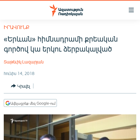
Մատչելիության
հղումներ
Անցնել
ԻՐԱՎՈՒՆՔ
հիմնական
ԱԶԱՏՈՒԹՅՈՒՆ TV
«Երևան» հիմնադրամի քրեական
բովանդակությանը
ՀԱՅԱՍՏԱՆ
Անցնել
գործով կա երկու ձերբակալված
հիմնական
ՔԱՂԱՔԱԿԱՆ
մենյուին
Տաթեւիկ Լազարյան
ԸՆՏՐՈՒԹՅՈՒՆՆԵՐ 2026
Որոնում
հունիս 14, 2018
ԻՐԱՎՈՒՆՔ
Կիսվել
ՀԱՍԱՐԱԿՈՒԹՅՈՒՆ
ՏՆՏԵՍՈՒԹՅՈՒՆ
Ավելացրեք մեզ Google-ում
ՂԱՐԱԲԱՂ
ՊԱՏԵՐԱԶՄԻ 6 ՇԱԲԱԹՆԵՐԸ
ՏԱՐԱԾԱՇՐՋԱՆ