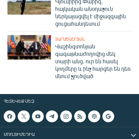
Գյումրիից Փարիզ․
հայկական անօդաչուն
ներկայացվել է միջազգային
ցուցահանդեսում
ՏԱՐԱԾԱՇՐՋԱՆ
Վաշինգտոնյան
գագաթնաժողովից մեկ
տարի անց. ուր են հասել
կողմերը և ինչ հարցեր են դեռ
մնում չլուծված
ՀԵՏԵՎԵՔ ՄԵԶ
ՄՈՒԼՏԻՄԵԴԻԱ