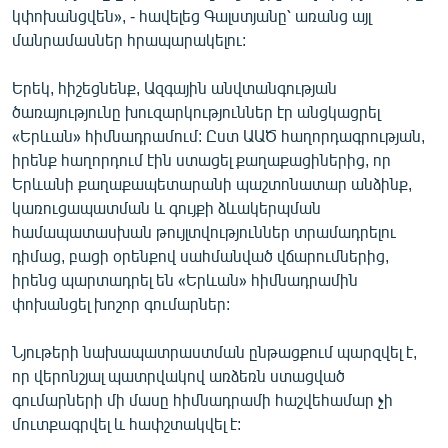
կփոխանցվեն», - հավելեց Գալստյանը՝ առանց այլ
English
մանրամասներ հրապարակելու:
Русский
Երեկ, հիշեցնենք, Ազգային անվտանգության
ՀԵՏԵՎԵՔ ՄԵԶ
ծառայությունը խուզարկություններ էր անցկացրել
«Երևան» հիմնադրամում: Ըստ ԱԱԾ հաղորդագրության,
իրենք հաղորդում էին ստացել քաղաքացիներից, որ
Երևանի քաղաքապետարանի պաշտոնատար անձինք,
կառուցապատման և գույքի ձևակերպման
համապատասխան թույլտվություններ տրամադրելու
«Ազատության» բոլոր կայքերը
դիմաց, բացի օրենքով սահմանված վճարումներից,
իրենց պարտադրել են «Երևան» հիմնադրամին
փոխանցել խոշոր գումարներ:
Նյութերի նախապատրաստման ընթացքում պարզվել է,
որ վերոնշյալ պատրվակով առձեռն ստացված
գումարների մի մասը հիմնադրամի հաշվեհամար չի
մուտքագրվել և հափշտակվել է: