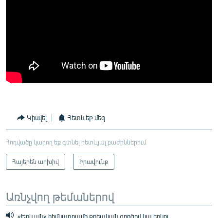
Կիսվել
Հետևեք մեզ
Հոդվածը կարող եք գտնել հետևյալ բաժիններում
Հայերեն արխիվ
Իրավունք
Առնչվող թեմաներով
«Երևան» հիմնադրամի քրեական գործով կա երկու