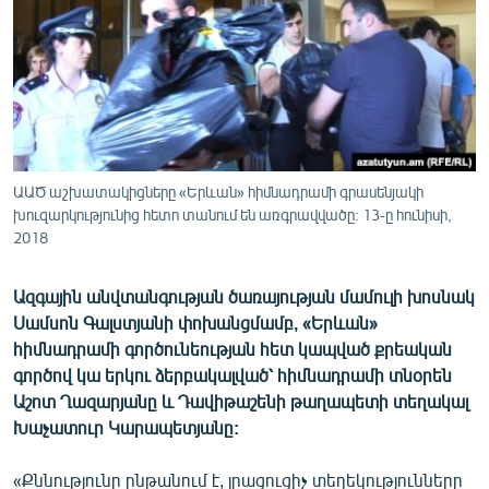
ՄԻՋԱԶԳԱՅԻՆ
ՄՇԱԿՈՒՅԹ
ՍՊՈՐՏ
ՄԵԿՆԱԲԱՆՈՒԹՅՈՒՆ
ՏՏ ԵՒ ԻՆՏԵՐՆԵՏ
ԱԱԾ աշխատակիցները «Երևան» հիմնադրամի գրասենյակի
ԿՈՐՈՆԱՎԻՐՈՒՍ
խուզարկությունից հետո տանում են առգրավվածը: 13-ը հունիսի,
2018
ԱՐԽԻՎ
ՏԵՍԱՆՅՈՒԹԵՐ
Ազգային անվտանգության ծառայության մամուլի խոսնակ
Սամսոն Գալստյանի փոխանցմամբ, «Երևան»
ԲԱՆԱՎԵՃ
հիմնադրամի գործունեության հետ կապված քրեական
ՁԳՏԵԼՈՎ ԼԱՎԱԳՈՒՅՆԻՆ
գործով կա երկու ձերբակալված՝ հիմնադրամի տնօրեն
Աշոտ Ղազարյանը և Դավիթաշենի թաղապետի տեղակալ
ՓՈԴՔԱՍԹ
Խաչատուր Կարապետյանը:
Հայերեն
«Քննությունը ընթանում է, լրացուցիչ տեղեկությունները