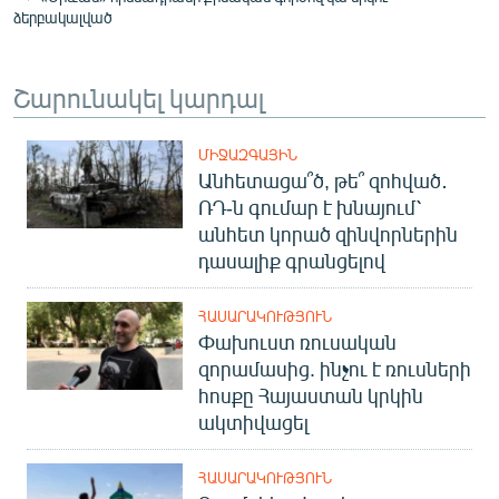
ձերբակալված
Շարունակել կարդալ
ՄԻՋԱԶԳԱՅԻՆ
Անհետացա՞ծ, թե՞ զոհված․
ՌԴ-ն գումար է խնայում՝
անհետ կորած զինվորներին
դասալիք գրանցելով
ՀԱՍԱՐԱԿՈՒԹՅՈՒՆ
Փախուստ ռուսական
զորամասից. ինչու է ռուսների
հոսքը Հայաստան կրկին
ակտիվացել
ՀԱՍԱՐԱԿՈՒԹՅՈՒՆ