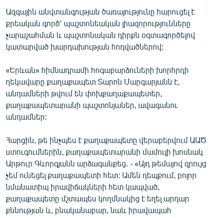
Ազգային անվտանգության ծառայությունը հարուցել է
քրեական գործ՝ պաշտոնեական լիազորությունները
չարաշահման և պաշտոնական դիրքն օգտագործելով
կատարված խարդախության հոդվածներով:
«Երևան» հիմնադրամի հոգաբարձուների խորհրդի
ղեկավարը քաղաքապետ Տարոն Մարգարյանն է,
անդամների թվում են փոխքաղաքապետեր,
քաղաքապետարանի պաշտոնյաներ, ավագանու
անդամներ:
Հարցին, թե ինչպես է քաղաքապետը վերաբերվում ԱԱԾ
ստուգումներին, քաղաքապետարանի մամուլի խոսնակ
Արթուր Գևորգյանն արձագանքեց․ - «Այդ թեմայով զրույց
չեմ ունեցել քաղաքապետի հետ: Ամեն դեպքում, բոլոր
նմանատիպ իրավիճակների հետ կապված,
քաղաքապետը մշտապես կողմնակից է եղել արդար
քննության և, բնականաբար, նաև իրավապահ