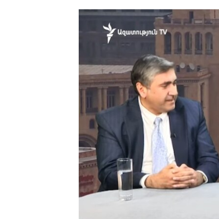
ՄԻՋԱԶԳԱՅԻՆ
ՄՇԱԿՈՒՅԹ
ՍՊՈՐՏ
ՄԵԿՆԱԲԱՆՈՒԹՅՈՒՆ
ՏՏ ԵՒ ԻՆՏԵՐՆԵՏ
ԿՈՐՈՆԱՎԻՐՈՒՍ
ԱՐԽԻՎ
ՏԵՍԱՆՅՈՒԹԵՐ
ԲԱՆԱՎԵՃ
ՁԳՏԵԼՈՎ ԼԱՎԱԳՈՒՅՆԻՆ
ՓՈԴՔԱՍԹ