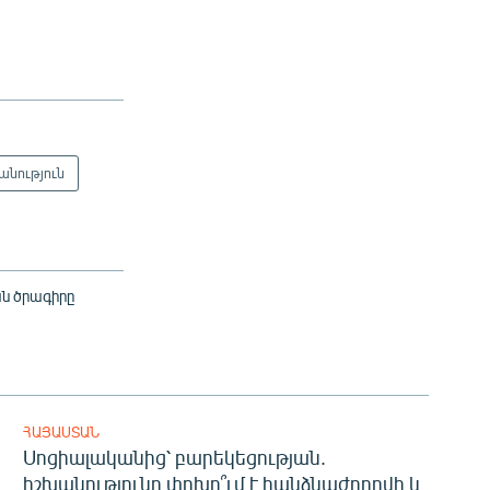
անություն
ան ծրագիրը
ՀԱՅԱՍՏԱՆ
Սոցիալականից՝ բարեկեցության.
իշխանությունը փոխո՞ւմ է հանձնաժողովի և