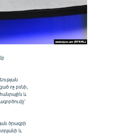
մբ
եության
ած ոչ բռնի,
 հանրային և
ագործումը՝
յան ծրագրի
ատրյանի և