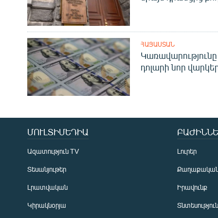
ՀԱՅԱՍՏԱՆ
Կառավարությունը 
դոլարի նոր վարկեր
ՄՈՒԼՏԻՄԵԴԻԱ
ԲԱԺԻՆՆԵ
Ազատություն TV
Լուրեր
Տեսանյութեր
Քաղաքակա
Լրատվական
Իրավունք
Կիրակնօրյա
Տնտեսությու