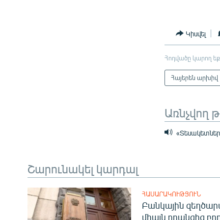
Կիսվել
Հոդվածը կարող եք
Հայերեն արխիվ
Առնչվող 
«Տեսակետների
Շարունակել կարդալ
ՀԱՍԱՐԱԿՈՒԹՅՈՒՆ
Բանկային զեղծարա
միայն դրանցից բող