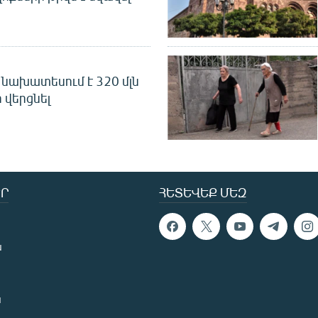
նախատեսում է 320 մլն
 վերցնել
Ր
ՀԵՏԵՎԵՔ ՄԵԶ
ն
ն