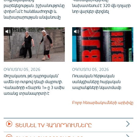
բարեկեցության. իշխանությունը
նախատեսում է 320 մլն դոլարի
փոխո՞ւմ է հանձնաժողովի և
նոր վարկեր վերցնել
նախարարության անվանումը
ՕԳՈՍՏՈՍ 05, 2026
ՕԳՈՍՏՈՍ 05, 2026
Թոշակառու թե դպրոցական՝
Ռուսական հերթական
ամեն օր ոտքով դեպի մայրուղի.
սանկցիաները հայկական
Վանաձորի «Տարոն 1»-ը 3 ամիս
ապրանքների նկատմամբ
առանց տրանսպորտի է
Բոլոր հեռարձակումների արխիվը
ՏԵՍՆԵԼ TV ՀԱՂՈՐԴՈՒՄՆԵՐԸ