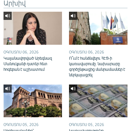
Արխիվ
English
Русский
ՀԵՏԵՎԵՔ ՄԵԶ
ՕԳՈՍՏՈՍ 06, 2026
ՕԳՈՍՏՈՍ 06, 2026
Կալանավորված Արեգնազ
Ո՞ւմ է հանձնվելու ՀԷՑ-ի
Մանուկյանի դստեր հետ
կառավարումը. նախարարը
հոգեբան է աշխատում
գործընթացից մանրամասներ է
«Ազատության» բոլոր կայքերը
ներկայացրել
ՕԳՈՍՏՈՍ 05, 2026
ՕԳՈՍՏՈՍ 05, 2026
Սոցիալականից՝
Կառավարությունը