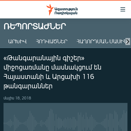
Մատչելիության
հղումներ
Անցնել
ՌԵՊՈՐՏԱԺՆԵՐ
հիմնական
ԱԶԱՏՈՒԹՅՈՒՆ TV
բովանդակությանը
ԱՐԽԻՎ
ՀՈԴՎԱԾՆԵՐ
ՀԱՂՈՐԴՄԱՆ ՄԱՍԻՆ
ՀԱՅԱՍՏԱՆ
Անցնել
հիմնական
ՔԱՂԱՔԱԿԱՆ
«Թանգարանային գիշեր»
մենյուին
ԸՆՏՐՈՒԹՅՈՒՆՆԵՐ 2026
Որոնում
միջոցառմանը մասնակցում են
ԻՐԱՎՈՒՆՔ
Հայաստանի և Արցախի 116
ՀԱՍԱՐԱԿՈՒԹՅՈՒՆ
թանգարաններ
ՏՆՏԵՍՈՒԹՅՈՒՆ
մայիս 18, 2018
ՂԱՐԱԲԱՂ
ՊԱՏԵՐԱԶՄԻ 6 ՇԱԲԱԹՆԵՐԸ
ՏԱՐԱԾԱՇՐՋԱՆ
No media source currently available