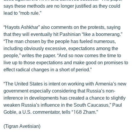
English
says these methods are no longer justified as they could
lead to “mob rule.”
Русский
“Hayots Ashkhar” also comments on the protests, saying
ՀԵՏԵՎԵՔ ՄԵԶ
that they will eventually hit Pashinian “like a boomerang.”
“The man chosen by the people has fueled numerous,
including obviously excessive, expectations among the
people,” writes the paper. “And so now comes the time to
live up to those expectations and make good on promises to
effect radical changes in a short of period.”
«Ազատության» բոլոր կայքերը
“The United States is intent on working with Armenia’s new
government especially considering that Russia’s non-
inference in developments has created a chance to slightly
weaken Russia’s influence in the South Caucasus,” Paul
Goble, a U.S. commentator, tells “168 Zham.”
(Tigran Avetisian)