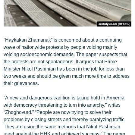
ՄԻՋԱԶԳԱՅԻՆ
ՄՇԱԿՈՒՅԹ
ՍՊՈՐՏ
ՄԵԿՆԱԲԱՆՈՒԹՅՈՒՆ
“Haykakan Zhamanak” is concerned about a continuing
wave of nationwide protests by people voicing mainly
ՏՏ ԵՒ ԻՆՏԵՐՆԵՏ
voicing socioeconomic demands. The paper suspects that
ԿՈՐՈՆԱՎԻՐՈՒՍ
the protests are not spontaneous. It argues that Prime
Minister Nikol Pashinian has been in the job for less than
ԱՐԽԻՎ
two weeks and should be given much more time to address
ՏԵՍԱՆՅՈՒԹԵՐ
their grievances.
ԲԱՆԱՎԵՃ
“A new and dangerous tradition is taking hold in Armenia,
ՁԳՏԵԼՈՎ ԼԱՎԱԳՈՒՅՆԻՆ
with democracy threatening to turn into anarchy,” writes
“Zhoghovurd.” “People are now trying to solve their
ՓՈԴՔԱՍԹ
problems by closing streets and thereby paralyzing traffic.
They are using the same methods that Nikol Pashinian
Հայերեն
used against the HHK and achieved success.” The paper