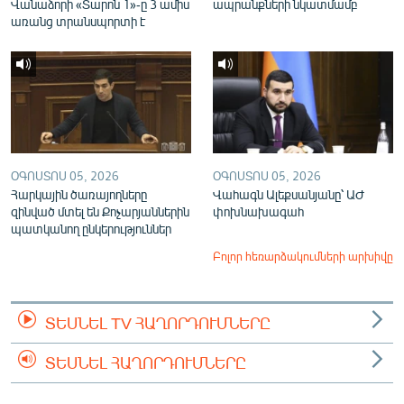
Վանաձորի «Տարոն 1»-ը 3 ամիս
ապրանքների նկատմամբ
առանց տրանսպորտի է
ՕԳՈՍՏՈՍ 05, 2026
ՕԳՈՍՏՈՍ 05, 2026
Հարկային ծառայողները
Վահագն Ալեքսանյանը՝ ԱԺ
զինված մտել են Քոչարյաններին
փոխնախագահ
պատկանող ընկերություններ
Բոլոր հեռարձակումների արխիվը
ՏԵՍՆԵԼ TV ՀԱՂՈՐԴՈՒՄՆԵՐԸ
ՏԵՍՆԵԼ ՀԱՂՈՐԴՈՒՄՆԵՐԸ