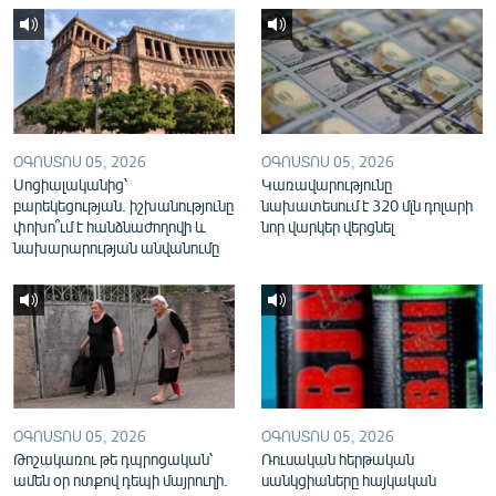
English
Русский
ՀԵՏԵՎԵՔ ՄԵԶ
ՕԳՈՍՏՈՍ 05, 2026
ՕԳՈՍՏՈՍ 05, 2026
Սոցիալականից՝
Կառավարությունը
բարեկեցության. իշխանությունը
նախատեսում է 320 մլն դոլարի
փոխո՞ւմ է հանձնաժողովի և
նոր վարկեր վերցնել
նախարարության անվանումը
«Ազատության» բոլոր կայքերը
ՕԳՈՍՏՈՍ 05, 2026
ՕԳՈՍՏՈՍ 05, 2026
Թոշակառու թե դպրոցական՝
Ռուսական հերթական
ամեն օր ոտքով դեպի մայրուղի.
սանկցիաները հայկական