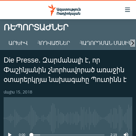
Մատչելիության
հղումներ
Անցնել
ՌԵՊՈՐՏԱԺՆԵՐ
հիմնական
ԱԶԱՏՈՒԹՅՈՒՆ TV
բովանդակությանը
ԱՐԽԻՎ
ՀՈԴՎԱԾՆԵՐ
ՀԱՂՈՐԴՄԱՆ ՄԱՍԻՆ
ՀԱՅԱՍՏԱՆ
Անցնել
հիմնական
ՔԱՂԱՔԱԿԱՆ
Die Presse. Զարմանալի է, որ
մենյուին
ԸՆՏՐՈՒԹՅՈՒՆՆԵՐ 2026
Որոնում
Փաշինյանին շնորհավորած առաջին
ԻՐԱՎՈՒՆՔ
օտարերկրյա նախագահը Պուտինն է
ՀԱՍԱՐԱԿՈՒԹՅՈՒՆ
մայիս 15, 2018
ՏՆՏԵՍՈՒԹՅՈՒՆ
ՂԱՐԱԲԱՂ
ՊԱՏԵՐԱԶՄԻ 6 ՇԱԲԱԹՆԵՐԸ
No media source currently available
ՏԱՐԱԾԱՇՐՋԱՆ
0:00
2:19