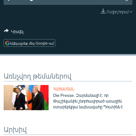
ՄԻՋԱԶԳԱՅԻՆ
Ուղիղ հղում
ՄՇԱԿՈՒՅԹ
ՍՊՈՐՏ
Կիսվել
ՄԵԿՆԱԲԱՆՈՒԹՅՈՒՆ
Ավելացրեք մեզ Google-ում
ՏՏ ԵՒ ԻՆՏԵՐՆԵՏ
ԿՈՐՈՆԱՎԻՐՈՒՍ
ԱՐԽԻՎ
Առնչվող թեմաներով
ՏԵՍԱՆՅՈՒԹԵՐ
ՀԱՅԱՍՏԱՆ
ԲԱՆԱՎԵՃ
Die Presse. Զարմանալի է, որ
Փաշինյանին շնորհավորած առաջին
ՁԳՏԵԼՈՎ ԼԱՎԱԳՈՒՅՆԻՆ
օտարերկրյա նախագահը Պուտինն է
ՓՈԴՔԱՍԹ
Արխիվ
Հայերեն