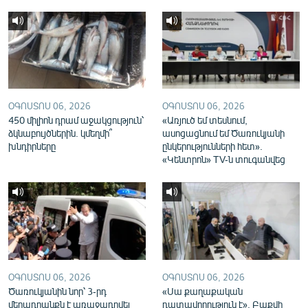
English
Русский
ՀԵՏԵՎԵՔ ՄԵԶ
ՕԳՈՍՏՈՍ 06, 2026
ՕԳՈՍՏՈՍ 06, 2026
450 միլիոն դրամ աջակցություն՝
«Առյուծ եմ տեսնում,
ձկնաբույծներին. կմեղմի՞
ասոցացնում եմ Ծառուկյանի
խնդիրները
ընկերությունների հետ».
«Կենտրոն» TV-ն տուգանվեց
«Ազատության» բոլոր կայքերը
ՕԳՈՍՏՈՍ 06, 2026
ՕԳՈՍՏՈՍ 06, 2026
Ծառուկյանին նոր՝ 3-րդ
«Սա քաղաքական
մեղադրանքն է առաջադրվել
դատավորություն է». Բաքվի