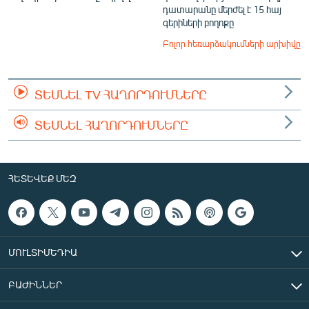
դատարանը մերժել է 15 հայ
գերիների բողոքը
Բոլոր հեռարձակումների արխիվը
ՏԵՍՆԵԼ TV ՀԱՂՈՐԴՈՒՄՆԵՐԸ
ՏԵՍՆԵԼ ՀԱՂՈՐԴՈՒՄՆԵՐԸ
ՀԵՏԵՎԵՔ ՄԵԶ
ՄՈՒԼՏԻՄԵԴԻԱ
ԲԱԺԻՆՆԵՐ