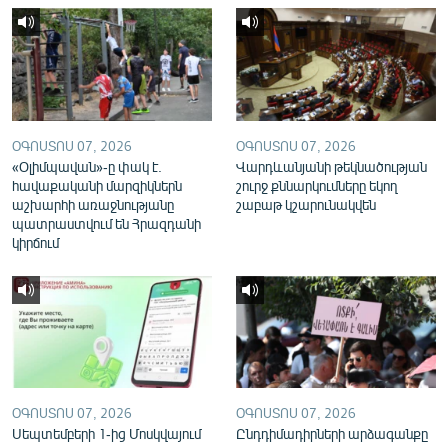
English
Русский
ՀԵՏԵՎԵՔ ՄԵԶ
ՕԳՈՍՏՈՍ 07, 2026
ՕԳՈՍՏՈՍ 07, 2026
«Օլիմպավան»-ը փակ է.
Վարդևանյանի թեկնածության
հավաքականի մարզիկներն
շուրջ քննարկումները եկող
աշխարհի առաջնությանը
շաբաթ կշարունակվեն
պատրաստվում են Հրազդանի
«Ազատության» բոլոր կայքերը
կիրճում
ՕԳՈՍՏՈՍ 07, 2026
ՕԳՈՍՏՈՍ 07, 2026
Սեպտեմբերի 1-ից Մոսկվայում
Ընդդիմադիրների արձագանքը