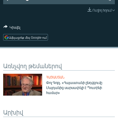
ՄԻՋԱԶԳԱՅԻՆ
Ուղիղ հղում
ՄՇԱԿՈՒՅԹ
ՍՊՈՐՏ
Կիսվել
ՄԵԿՆԱԲԱՆՈՒԹՅՈՒՆ
Ավելացրեք մեզ Google-ում
ՏՏ ԵՒ ԻՆՏԵՐՆԵՏ
ԿՈՐՈՆԱՎԻՐՈՒՍ
ԱՐԽԻՎ
Առնչվող թեմաներով
ՏԵՍԱՆՅՈՒԹԵՐ
ՀԱՅԱՍՏԱՆ
ԲԱՆԱՎԵՃ
Փոլ Գոբլ․ «Հայաստանի ընդվզումը
Մայդանից սարսափելի է Պուտինի
ՁԳՏԵԼՈՎ ԼԱՎԱԳՈՒՅՆԻՆ
համար»
ՓՈԴՔԱՍԹ
Արխիվ
Հայերեն