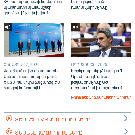
ՀՀ քաղաքացիների համար նոր
կաթողիկոսի գործով
պարտադիր պահանջներ
դատավարությունը
կգործեն. ինչ է փոխվում
ՕԳՈՍՏՈՍ 07, 2026
ՕԳՈՍՏՈՍ 06, 2026
Փաշինյանը վերահաստատեց
Խորհրդարանը քննարկում է
Երևանի հավատարմությունը
Արամ Վարդևանյանի
ԵԱՏՄ-ին, կրկին բացառեց ԵՄ
թեկնածությունը ԱԺ
հարցով հանրաքվեն
փոխխոսնակի պաշտոնում
Բոլոր հեռարձակումների արխիվը
ՏԵՍՆԵԼ TV ՀԱՂՈՐԴՈՒՄՆԵՐԸ
ՏԵՍՆԵԼ ՀԱՂՈՐԴՈՒՄՆԵՐԸ