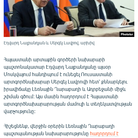
ՄԻՋԱԶԳԱՅԻՆ
ՄՇԱԿՈՒՅԹ
ՍՊՈՐՏ
ՄԵԿՆԱԲԱՆՈՒԹՅՈՒՆ
Էդվարդ Նալբանդյան և Սերգեյ Լավրով, արխիվ
ՏՏ ԵՒ ԻՆՏԵՐՆԵՏ
Հայաստանի արտաքին գործերի նախարարի
ԿՈՐՈՆԱՎԻՐՈՒՍ
պաշտոնակատար Էդվարդ Նալբանդյանը այսօր
ԱՐԽԻՎ
Մոսկվայում հանդիպում է ունեցել Ռուսաստանի
արտգործնախարար Սերգեյ Լավրովի հետ՝ քննարկելու
ՏԵՍԱՆՅՈՒԹԵՐ
իրավիճակը Լեռնային Ղարաբաղի և Ադրբեջանի միջև
ԲԱՆԱՎԵՃ
շփման գծում: Այս մասին հաղորդում է Հայաստանի
արտգործնախարարության մամուլի և տեղեկատվության
ՁԳՏԵԼՈՎ ԼԱՎԱԳՈՒՅՆԻՆ
վարչությունը:
ՓՈԴՔԱՍԹ
Հիշեցնենք, վերջին օրերին Լեռնային Ղարաբաղի
Հայերեն
պաշտպանության նախարարությունը
հաղորդում է