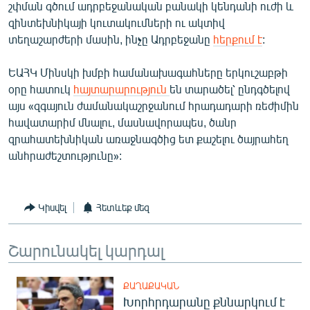
շփման գծում ադրբեջանական բանակի կենդանի ուժի և
English
զինտեխնիկայի կուտակումների ու ակտիվ
Русский
տեղաշարժերի մասին, ինչը Ադրբեջանը
հերքում է
:
ԵԱՀԿ Մինսկի խմբի համանախագահները երկուշաբթի
ՀԵՏԵՎԵՔ ՄԵԶ
օրը հատուկ
հայտարարություն
են տարածել՝ ընդգծելով
այս «զգայուն ժամանակաշրջանում հրադադարի ռեժիմին
հավատարիմ մնալու, մասնավորապես, ծանր
զրահատեխնիկան առաջնագծից ետ քաշելու ծայրահեղ
անհրաժեշտությունը»:
«Ազատության» բոլոր կայքերը
Կիսվել
Հետևեք մեզ
Շարունակել կարդալ
ՔԱՂԱՔԱԿԱՆ
Խորհրդարանը քննարկում է