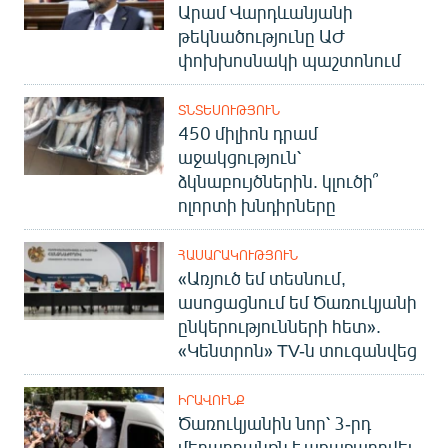
Արամ Վարդևանյանի
թեկնածությունը ԱԺ
փոխխոսնակի պաշտոնում
ՏՆՏԵՍՈՒԹՅՈՒՆ
450 միլիոն դրամ
աջակցություն՝
ձկնաբույծներին. կլուծի՞
ոլորտի խնդիրները
ՀԱՍԱՐԱԿՈՒԹՅՈՒՆ
«Առյուծ եմ տեսնում,
ասոցացնում եմ Ծառուկյանի
ընկերությունների հետ».
«Կենտրոն» TV-ն տուգանվեց
ԻՐԱՎՈՒՆՔ
Ծառուկյանին նոր՝ 3-րդ
մեղադրանքն է առաջադրվել