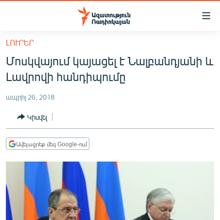
Մատչելիության
հղումներ
Անցնել
ԼՈՒՐԵՐ
հիմնական
ԱԶԱՏՈՒԹՅՈՒՆ TV
Մոսկվայում կայացել է Նալբանդյանի և
բովանդակությանը
ՀԱՅԱՍՏԱՆ
Անցնել
Լավրովի հանդիպումը
հիմնական
ՔԱՂԱՔԱԿԱՆ
մենյուին
ապրիլ 26, 2018
ԸՆՏՐՈՒԹՅՈՒՆՆԵՐ 2026
Որոնում
Կիսվել
ԻՐԱՎՈՒՆՔ
ՀԱՍԱՐԱԿՈՒԹՅՈՒՆ
Ավելացրեք մեզ Google-ում
ՏՆՏԵՍՈՒԹՅՈՒՆ
ՂԱՐԱԲԱՂ
ՊԱՏԵՐԱԶՄԻ 6 ՇԱԲԱԹՆԵՐԸ
ՏԱՐԱԾԱՇՐՋԱՆ