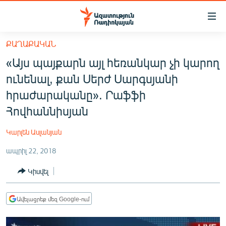
Մատչելիության
հղումներ
Անցնել
ՔԱՂԱՔԱԿԱՆ
հիմնական
ԱԶԱՏՈՒԹՅՈՒՆ TV
«Այս պայքարն այլ հեռանկար չի կարող
բովանդակությանը
ՀԱՅԱՍՏԱՆ
Անցնել
ունենալ, քան Սերժ Սարգսյանի
հիմնական
ՔԱՂԱՔԱԿԱՆ
հրաժարականը». Րաֆֆի
մենյուին
ԸՆՏՐՈՒԹՅՈՒՆՆԵՐ 2026
Հովհաննիսյան
Որոնում
ԻՐԱՎՈՒՆՔ
Կարլեն Ասլանյան
ՀԱՍԱՐԱԿՈՒԹՅՈՒՆ
ապրիլ 22, 2018
ՏՆՏԵՍՈՒԹՅՈՒՆ
Կիսվել
ՂԱՐԱԲԱՂ
ՊԱՏԵՐԱԶՄԻ 6 ՇԱԲԱԹՆԵՐԸ
Ավելացրեք մեզ Google-ում
ՏԱՐԱԾԱՇՐՋԱՆ