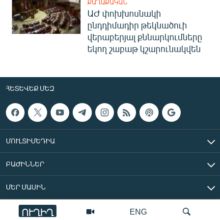
ՔԱՂԱՔԱԿԱՆ
ԱԺ փոխխոսնակի
ընդդիմադիր թեկնածուի
վերաբերյալ քննարկումները
եկող շաբաթ կշարունակվեն
ՀԵՏԵՎԵՔ ՄԵԶ
ՄՈՒԼՏԻՄԵԴԻԱ
ԲԱԺԻՆՆԵՐ
ՄԵՐ ՄԱՍԻՆ
ՈՒՂԻՂ
ENG
«Ազատ Եվրոպա/Ազատություն» ռադիոկայան © 2026