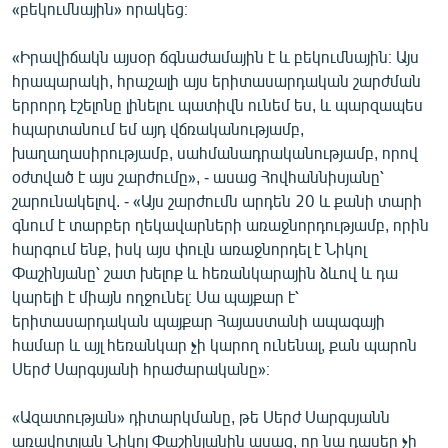
«բեկումնային» որակեց։
English
Русский
«Իրավիճակն այսօր ճգնաժամային է և բեկումնային։ Այս
հրապարակի, հրաշալի այս երիտասարդական շարժման
երրորդ էշելոնը լինելու պատիվն ունեմ ես, և պարզապես
ՀԵՏԵՎԵՔ ՄԵԶ
հպարտանում եմ այդ վճռականությամբ,
խաղաղասիրությամբ, սահմանադրականությամբ, որով
օժտված է այս շարժումը», - ասաց Հովհաննիսյանը՝
շարունակելով. - «Այս շարժումն արդեն 20 և քանի տարի
գնում է տարբեր ղեկավարների առաջնորդությամբ, որին
«Ազատության» բոլոր կայքերը
հարգում ենք, իսկ այս փուլն առաջնորդել է Նիկոլ
Փաշինյանը՝ շատ խելոք և հեռանկարային ձևով և դա
կարելի է միայն ողջունել։ Սա պայքար է՝
երիտասարդական պայքար Հայաստանի ապագայի
համար և այլ հեռանկար չի կարող ունենալ, քան պարոն
Սերժ Սարգսյանի հրաժարականը»։
«Ազատության» դիտարկմանը, թե Սերժ Սարգսյանն
առավոտյան Նիկոլ Փաշինյանին ասաց, որ նա դասեր չի