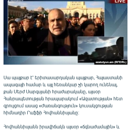
ՄԻՋԱԶԳԱՅԻՆ
ՄՇԱԿՈՒՅԹ
ՍՊՈՐՏ
ՄԵԿՆԱԲԱՆՈՒԹՅՈՒՆ
ՏՏ ԵՒ ԻՆՏԵՐՆԵՏ
ԿՈՐՈՆԱՎԻՐՈՒՍ
ԱՐԽԻՎ
Սա պայքար է՝ երիտասարդական պայքար, Հայաստանի
ՏԵՍԱՆՅՈՒԹԵՐ
ապագայի համար և այլ հեռանկար չի կարող ունենալ,
ԲԱՆԱՎԵՃ
քան Սերժ Սարգսյանի հրաժարականը, այսօր
Հանրապետության հրապարակում «Ազատության» հետ
ՁԳՏԵԼՈՎ ԼԱՎԱԳՈՒՅՆԻՆ
զրույցում ասաց «Ժառանգություն» կուսակցության
ՓՈԴՔԱՍԹ
հիմնադիր Րաֆֆի Հովհաննիսյանը։
Հայերեն
Հովհաննիսյանն իրավիճակն այսօր «ճգնաժամային» և