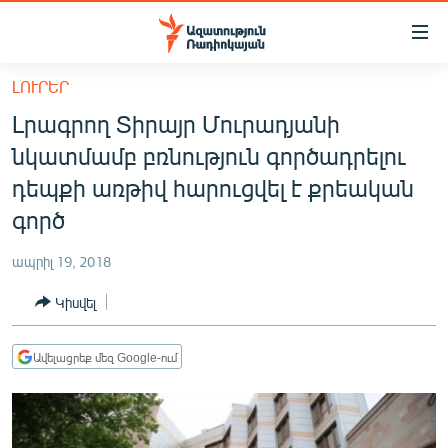
Մատչելիության
հղումներ
Անցնել
ԼՈՒՐԵՐ
հիմնական
ԱԶԱՏՈՒԹՅՈՒՆ TV
Լրագրող Տիրայր Մուրադյանի
բովանդակությանը
ՀԱՅԱՍՏԱՆ
Անցնել
նկատմամբ բռնություն գործադրելու
հիմնական
ՔԱՂԱՔԱԿԱՆ
դեպքի առթիվ հարուցվել է քրեական
մենյուին
ԸՆՏՐՈՒԹՅՈՒՆՆԵՐ 2026
գործ
Որոնում
ԻՐԱՎՈՒՆՔ
ապրիլ 19, 2018
ՀԱՍԱՐԱԿՈՒԹՅՈՒՆ
Կիսվել
ՏՆՏԵՍՈՒԹՅՈՒՆ
ՂԱՐԱԲԱՂ
Ավելացրեք մեզ Google-ում
ՊԱՏԵՐԱԶՄԻ 6 ՇԱԲԱԹՆԵՐԸ
ՏԱՐԱԾԱՇՐՋԱՆ