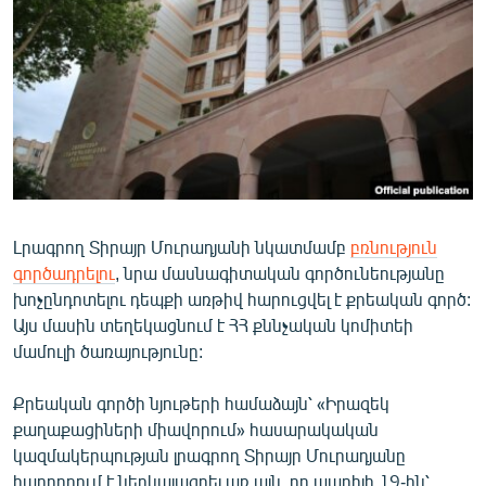
ՄԻՋԱԶԳԱՅԻՆ
ՄՇԱԿՈՒՅԹ
ՍՊՈՐՏ
ՄԵԿՆԱԲԱՆՈՒԹՅՈՒՆ
ՏՏ ԵՒ ԻՆՏԵՐՆԵՏ
ԿՈՐՈՆԱՎԻՐՈՒՍ
Լրագրող Տիրայր Մուրադյանի նկատմամբ
բռնություն
ԱՐԽԻՎ
գործադրելու
, նրա մասնագիտական գործունեությանը
ՏԵՍԱՆՅՈՒԹԵՐ
խոչընդոտելու դեպքի առթիվ հարուցվել է քրեական գործ:
Այս մասին տեղեկացնում է ՀՀ քննչական կոմիտեի
ԲԱՆԱՎԵՃ
մամուլի ծառայությունը:
ՁԳՏԵԼՈՎ ԼԱՎԱԳՈՒՅՆԻՆ
Քրեական գործի նյութերի համաձայն՝ «Իրազեկ
ՓՈԴՔԱՍԹ
քաղաքացիների միավորում» հասարակական
կազմակերպության լրագրող Տիրայր Մուրադյանը
Հայերեն
հաղորդում է ներկայացրել առ այն, որ ապրիլի 19-ին՝