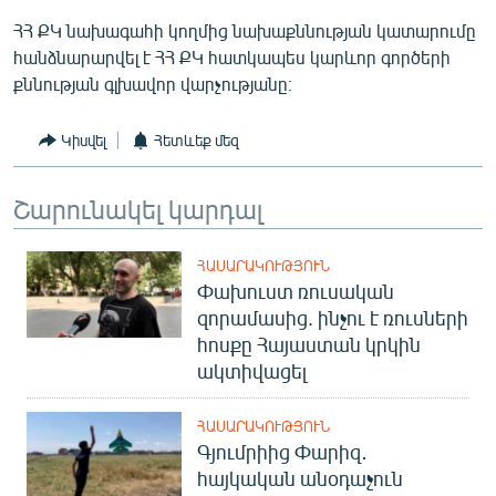
ՀՀ ՔԿ նախագահի կողմից նախաքննության կատարումը
հանձնարարվել է ՀՀ ՔԿ հատկապես կարևոր գործերի
քննության գլխավոր վարչությանը։
Կիսվել
Հետևեք մեզ
Շարունակել կարդալ
ՀԱՍԱՐԱԿՈՒԹՅՈՒՆ
Փախուստ ռուսական
զորամասից. ինչու է ռուսների
հոսքը Հայաստան կրկին
ակտիվացել
ՀԱՍԱՐԱԿՈՒԹՅՈՒՆ
Գյումրիից Փարիզ․
հայկական անօդաչուն