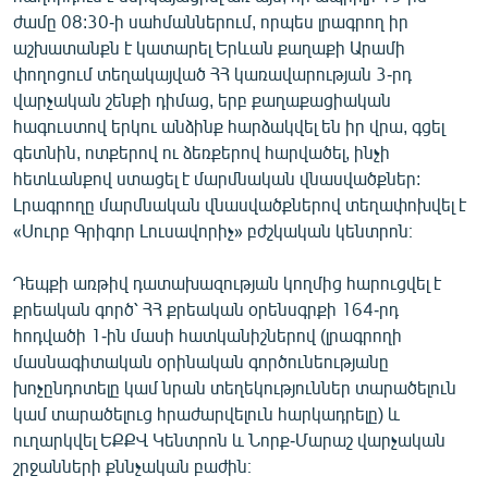
English
ժամը 08:30-ի սահմաններում, որպես լրագրող իր
աշխատանքն է կատարել Երևան քաղաքի Արամի
Русский
փողոցում տեղակայված ՀՀ կառավարության 3-րդ
վարչական շենքի դիմաց, երբ քաղաքացիական
ՀԵՏԵՎԵՔ ՄԵԶ
հագուստով երկու անձինք հարձակվել են իր վրա, գցել
գետնին, ոտքերով ու ձեռքերով հարվածել, ինչի
հետևանքով ստացել է մարմնական վնասվածքներ:
Լրագրողը մարմնական վնասվածքներով տեղափոխվել է
«Սուրբ Գրիգոր Լուսավորիչ» բժշկական կենտրոն։
«Ազատության» բոլոր կայքերը
Դեպքի առթիվ դատախազության կողմից հարուցվել է
քրեական գործ՝ ՀՀ քրեական օրենսգրքի 164-րդ
հոդվածի 1-ին մասի հատկանիշներով (լրագրողի
մասնագիտական օրինական գործունեությանը
խոչընդոտելը կամ նրան տեղեկություններ տարածելուն
կամ տարածելուց հրաժարվելուն հարկադրելը) և
ուղարկվել ԵՔՔՎ Կենտրոն և Նորք-Մարաշ վարչական
շրջանների քննչական բաժին։