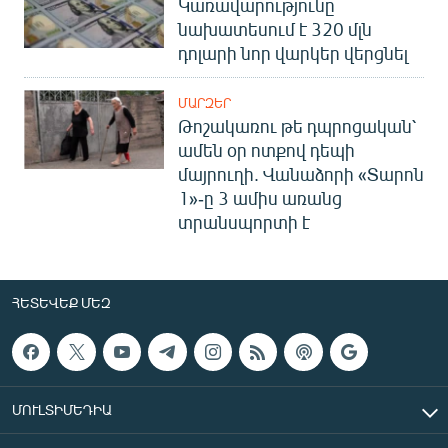
Կառավարությունը
նախատեսում է 320 մլն
դոլարի նոր վարկեր վերցնել
ՄԱՐԶԵՐ
Թոշակառու թե դպրոցական՝
ամեն օր ոտքով դեպի
մայրուղի. Վանաձորի «Տարոն
1»-ը 3 ամիս առանց
տրանսպորտի է
ՀԵՏԵՎԵՔ ՄԵԶ
ՄՈՒԼՏԻՄԵԴԻԱ