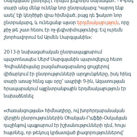
Սարգսյանն ընտրվել է որպես լեգիտիմ նախագահ․ - «Հինգ
English
տարի անց մենք ունենք նոր ընտրակարգ: Կարող ենք
ասել՝ էլի կեղծիքի վրա հիմնված, բայց դե ֆակտո նոր
Русский
ընտրակարգ, և ունեցանք այսօր
երդմնակալություն
, որը
քիչ թե շատ հեռու էր ոչ-լեգիտիմությունից: Եվ ուրեմն
ՀԵՏԵՎԵՔ ՄԵԶ
շնորհավորում եմ Արմեն Սարգսյանին»:
2013-ի նախագահական ընտրապայքարում
պաշտոնապես Սերժ Սարգսյանին պարտվելուց հետո
Հովհաննիսյանը բազմահազարանոց ցույցերով
վիճարկում էր ընտրությունների արդյունքները, իսկ հինգ
«Ազատության» բոլոր կայքերը
տարի առաջ հենց այս օրը՝ ապրիլի 9-ին, Ազատության
հրապարակում այլընտրանքային երդմնակալություն էր
նախաձեռնել:
«Ժառանգության» հիմնադիրը, ով խորհրդարանական
վերջին ընտրություններին Օհանյան-Րաֆֆի-Օսկանյան
դաշինքով պայքարում էր իշխանությունների դեմ, հույս
հայտնեց, որ թեկուզ կրճատված լիազորություններով՝