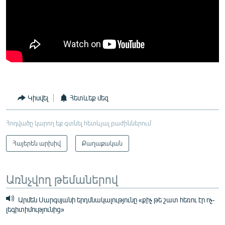
Կիսվել
Հետևեք մեզ
Հոդվածը կարող եք գտնել հետևյալ բաժիններում
Հայերեն արխիվ
Քաղաքական
Առնչվող թեմաներով
Արմեն Սարգսյանի երդմնակալությունը «քիչ թե շատ հեռու էր ոչ-
լեգիտիմությունից»