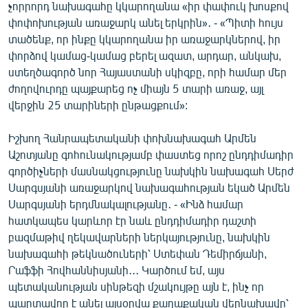
չորրորդ նախագահը կկարողանա «իր փափուկ խոսքով
փոփոխության առաջարկ անել երկրին»․ - «Պիտի հույս
տածենք, որ ինքը կկարողանա իր առաջարկներով, իր
փորձով կամաց-կամաց բերել ազատ, արդար, անկախ,
ստեղծագործ նոր Հայաստանի սկիզբը, որի համար մեր
ժողովուրդը պայքարեց ոչ միայն 5 տարի առաջ, այլ
վերջին 25 տարիների ընթացքում»:
Իշխող Հանրապետականի փոխնախագահ Արմեն
Աշոտյանը գոհունակությամբ փաստեց որոշ ընդդիմադիր
գործիչների մասնակցությունը նախկին նախագահ Սերժ
Սարգսյանի առաջարկով նախագահության եկած Արմեն
Սարգսյանի երդմնակալությանը․ - «Ինձ համար
հատկապես կարևոր էր նաև ընդդիմադիր դաշտի
բազմաթիվ ղեկավարների ներկայությունը, նախկին
նախագահի թեկնածուների՝ Ստեփան Դեմիրճյանի,
Րաֆֆի Հովհաննիսյանի․․․ Կարծում եմ, այս
պետականության սինթեզի մշակույթը այն է, ինչ որ
պարտավոր է անել այսօրվա քաղաքական վերնախավը՝