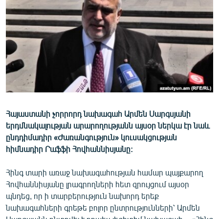
ՄԻՋԱԶԳԱՅԻՆ
ՄՇԱԿՈՒՅԹ
ՍՊՈՐՏ
ՄԵԿՆԱԲԱՆՈՒԹՅՈՒՆ
ՏՏ ԵՒ ԻՆՏԵՐՆԵՏ
ԿՈՐՈՆԱՎԻՐՈՒՍ
Հայաստանի չորրորդ նախագահ Արմեն Սարգսյանի
ԱՐԽԻՎ
երդմնակալության արարողությանն այսօր ներկա էր նաև
ՏԵՍԱՆՅՈՒԹԵՐ
ընդդիմադիր «Ժառանգություն» կուսակցության
հիմնադիր Րաֆֆի Հովհաննիսյանը:
ԲԱՆԱՎԵՃ
ՁԳՏԵԼՈՎ ԼԱՎԱԳՈՒՅՆԻՆ
Հինգ տարի առաջ նախագահության համար պայքարող
Հովհաննիսյանը լրագրողների հետ զրույցում այսօր
ՓՈԴՔԱՍԹ
պնդեց, որ ի տարբերություն նախորդ երեք
նախագահների գրեթե բոլոր ընտրությունների՝ Արմեն
Հայերեն