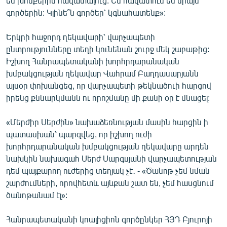
եմ խոսքերին հավատալուց: Ես հավատում եմ միայն
գործերին: Կլինե՞ն գործեր՝ կգնահատենք»:
Երկրի հաջորդ ղեկավարի՝ վարչապետի
ընտրությունները տեղի կունենան շուրջ մեկ շաբաթից:
Իշխող Հանրապետականի խորհրդարանական
խմբակցության ղեկավար Վահրամ Բաղդասարյանն
այսօր փոխանցեց, որ վարչապետի թեկնածուի հարցով
իրենց քննարկմանն ու որոշմանը մի քանի օր է մնացել:
«Մերժիր Սերժին» նախաձեռնության մասին հարցին ի
պատասխան՝ պարզվեց, որ իշխող ուժի
խորհրդարանական խմբակցության ղեկավարը արդեն
նախկին նախագահ Սերժ Սարգսյանի վարչապետության
դեմ պայքարող ուժերից տեղյակ չէ․ - «Ծանոթ չեմ նման
շարժումների, որովհետև այնքան շատ են, չեմ հասցնում
ծանոթանամ էլ»:
Հանրապետականի կոալիցիոն գործընկեր ՀՅԴ Բյուրոյի