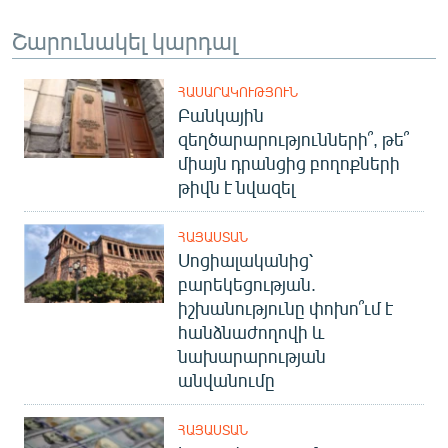
Շարունակել կարդալ
ՀԱՍԱՐԱԿՈՒԹՅՈՒՆ
Բանկային
զեղծարարությունների՞, թե՞
միայն դրանցից բողոքների
թիվն է նվազել
ՀԱՅԱՍՏԱՆ
Սոցիալականից՝
բարեկեցության.
իշխանությունը փոխո՞ւմ է
հանձնաժողովի և
նախարարության
անվանումը
ՀԱՅԱՍՏԱՆ