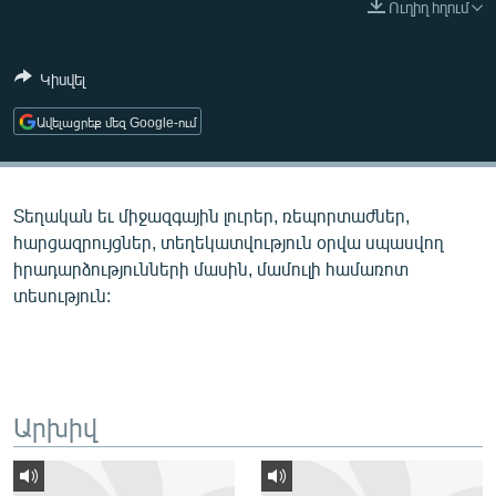
Ուղիղ հղում
ՄԻՋԱԶԳԱՅԻՆ
ՄՇԱԿՈՒՅԹ
Կիսվել
ՍՊՈՐՏ
Ավելացրեք մեզ Google-ում
ՄԵԿՆԱԲԱՆՈՒԹՅՈՒՆ
ՏՏ ԵՒ ԻՆՏԵՐՆԵՏ
Տեղական եւ միջազգային լուրեր, ռեպորտաժներ,
ԿՈՐՈՆԱՎԻՐՈՒՍ
հարցազրույցներ, տեղեկատվություն օրվա սպասվող
ԱՐԽԻՎ
իրադարձությունների մասին, մամուլի համառոտ
տեսություն:
ՏԵՍԱՆՅՈՒԹԵՐ
ԲԱՆԱՎԵՃ
ՁԳՏԵԼՈՎ ԼԱՎԱԳՈՒՅՆԻՆ
ՓՈԴՔԱՍԹ
Արխիվ
Հայերեն