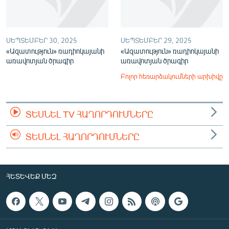
ՍԵՊՏԵՄԲԵՐ 30, 2025
ՍԵՊՏԵՄԲԵՐ 29, 2025
«Ազատություն» ռադիոկայանի
«Ազատություն» ռադիոկայանի
առավոտյան ծրագիր
առավոտյան ծրագիր
Բոլոր հեռարձակումների արխիվը
ՏԵՍՆԵԼ TV ՀԱՂՈՐԴՈՒՄՆԵՐԸ
ՏԵՍՆԵԼ ՀԱՂՈՐԴՈՒՄՆԵՐԸ
ՀԵՏԵՎԵՔ ՄԵԶ