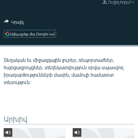
Ուղիղ հղում
ՄԻՋԱԶԳԱՅԻՆ
ՄՇԱԿՈՒՅԹ
Կիսվել
ՍՊՈՐՏ
Ավելացրեք մեզ Google-ում
ՄԵԿՆԱԲԱՆՈՒԹՅՈՒՆ
ՏՏ ԵՒ ԻՆՏԵՐՆԵՏ
Տեղական եւ միջազգային լուրեր, ռեպորտաժներ,
ԿՈՐՈՆԱՎԻՐՈՒՍ
հարցազրույցներ, տեղեկատվություն օրվա սպասվող
ԱՐԽԻՎ
իրադարձությունների մասին, մամուլի համառոտ
տեսություն:
ՏԵՍԱՆՅՈՒԹԵՐ
ԲԱՆԱՎԵՃ
ՁԳՏԵԼՈՎ ԼԱՎԱԳՈՒՅՆԻՆ
ՓՈԴՔԱՍԹ
Արխիվ
Հայերեն