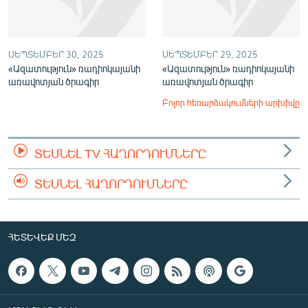
ՍԵՊՏԵՄԲԵՐ 30, 2025
ՍԵՊՏԵՄԲԵՐ 29, 2025
«Ազատություն» ռադիոկայանի
«Ազատություն» ռադիոկայանի
առավոտյան ծրագիր
առավոտյան ծրագիր
Բոլոր հեռարձակումների արխիվը
ՏԵՍՆԵԼ TV ՀԱՂՈՐԴՈՒՄՆԵՐԸ
ՏԵՍՆԵԼ ՀԱՂՈՐԴՈՒՄՆԵՐԸ
ՀԵՏԵՎԵՔ ՄԵԶ