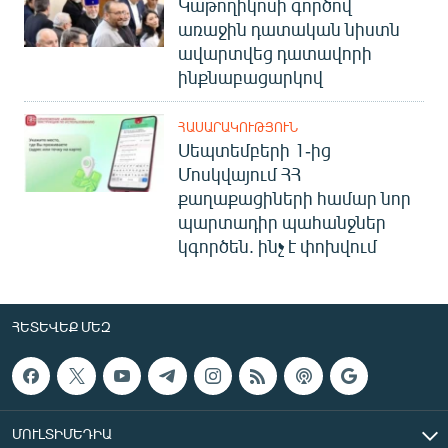
Կաթողիկոսի գործով
առաջին դատական նիստն
ավարտվեց դատավորի
ինքնաբացարկով
ՀԱՍԱՐԱԿՈՒԹՅՈՒՆ
Սեպտեմբերի 1-ից
Մոսկվայում ՀՀ
քաղաքացիների համար նոր
պարտադիր պահանջներ
կգործեն. ինչ է փոխվում
ՀԵՏԵՎԵՔ ՄԵԶ
ՄՈՒԼՏԻՄԵԴԻԱ