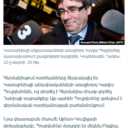
ՄԻՋԱԶԳԱՅԻՆ
ՄՇԱԿՈՒՅԹ
ՍՊՈՐՏ
ՄԵԿՆԱԲԱՆՈՒԹՅՈՒՆ
ՏՏ ԵՒ ԻՆՏԵՐՆԵՏ
Կատալոնիայի անջատականների առաջնորդ Կարլես Պուջդեմոնը
ԿՈՐՈՆԱՎԻՐՈՒՍ
պատասխանում է լրագրողների հարցերին, Կոպենհագեն, Դանիա,
22-ը մարտի, 2018թ.
ԱՐԽԻՎ
ՏԵՍԱՆՅՈՒԹԵՐ
Գերմանիայում ոստիկանները ձերբակալել են
Կատալոնիայի անկախականների առաջնորդ Կարլես
ԲԱՆԱՎԵՃ
Պուջդեմոնին, ով փորձել է Գերմանիա մուտք գործել
ՁԳՏԵԼՈՎ ԼԱՎԱԳՈՒՅՆԻՆ
Դանիայի տարածքից: Այս պահին Պուջդեմոնը գտնվում է
գերմանական ոստիկանության բաժանմունքում:
ՓՈԴՔԱՍԹ
Նրա փաստաբան Ժաումե Ալոնսո-Կուվիլասի
Հայերեն
փոխանցմամբ, Պուջդեմոնը մտադիր էր մեկնել Բելգիա,