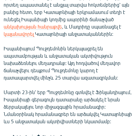
որտեղ ապաստանել է անցյալ տարվա հոկտեմբերից՝ այն
English
բանից հետո, երբ Կատալոնիայի երկրամասում տեղի է
Русский
ունեցել Իսպանիայի կողմից ապօրինի ճանաչված
անկախության հանրաքվե
, և Մադրիդը սպառնացել է
ՀԵՏԵՎԵՔ ՄԵԶ
կալանավորել
Կատալոնիայի անջատականներին:
Իսպանիայում Պուջդեմոնին ներկայացրել են
ապստամբության և անջատական ակտիվություն
նախաձեռնելու մեղադրանք: Այդ հոդվածով մեղավոր
ճանաչվելու դեպքում Պուջդեմոնը կարող է
«Ազատության» բոլոր կայքերը
դատապարտվել մինչև 25 տարվա ազատազրկման:
Մարտի 23-ին՝ երբ Պուջդեմոնը գտնվել է Ֆինլանդիայում,
Իսպանիայի գերագույն դատարանը արձակել է նրան
ձերբակալելու նոր միջազգային հրամանագիր:
Նմանօրինակ հրամանագրեր են արձակվել Կատալոնիայի
ևս 5 անջատական ակտիվիստների նկատմամբ: