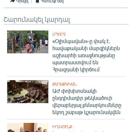
Կիսվել
Հետևեք մեզ
Շարունակել կարդալ
ՍՊՈՐՏ
«Օլիմպավան»-ը փակ է.
հավաքականի մարզիկներն
աշխարհի առաջնությանը
պատրաստվում են
Հրազդանի կիրճում
ՔԱՂԱՔԱԿԱՆ
ԱԺ փոխխոսնակի
ընդդիմադիր թեկնածուի
վերաբերյալ քննարկումները
եկող շաբաթ կշարունակվեն
ԻՐԱՎՈՒՆՔ