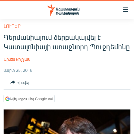
Մատչելիության
հղումներ
Անցնել
ԼՈՒՐԵՐ
հիմնական
ԱԶԱՏՈՒԹՅՈՒՆ TV
Գերմանիայում ձերբակալվել է
բովանդակությանը
ՀԱՅԱՍՏԱՆ
Անցնել
Կատալոնիայի առաջնորդ Պուջդեմոնը
հիմնական
ՔԱՂԱՔԱԿԱՆ
մենյուին
Արմեն Քոլոյան
ԸՆՏՐՈՒԹՅՈՒՆՆԵՐ 2026
Որոնում
մարտ 25, 2018
ԻՐԱՎՈՒՆՔ
Կիսվել
ՀԱՍԱՐԱԿՈՒԹՅՈՒՆ
ՏՆՏԵՍՈՒԹՅՈՒՆ
Ավելացրեք մեզ Google-ում
ՂԱՐԱԲԱՂ
ՊԱՏԵՐԱԶՄԻ 6 ՇԱԲԱԹՆԵՐԸ
ՏԱՐԱԾԱՇՐՋԱՆ