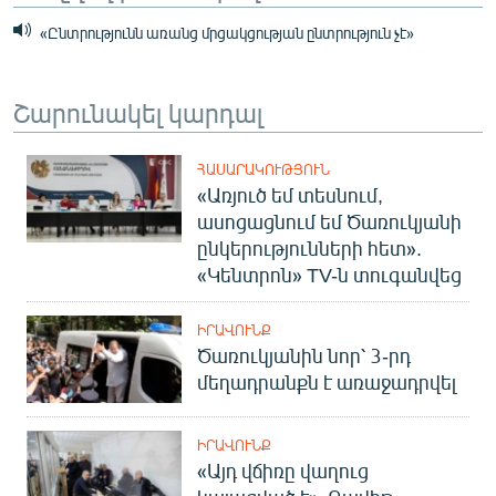
«Ընտրությունն առանց մրցակցության ընտրություն չէ»
Շարունակել կարդալ
ՀԱՍԱՐԱԿՈՒԹՅՈՒՆ
«Առյուծ եմ տեսնում,
ասոցացնում եմ Ծառուկյանի
ընկերությունների հետ».
«Կենտրոն» TV-ն տուգանվեց
ԻՐԱՎՈՒՆՔ
Ծառուկյանին նոր՝ 3-րդ
մեղադրանքն է առաջադրվել
ԻՐԱՎՈՒՆՔ
«Այդ վճիռը վաղուց