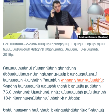
ՄԻՋԱԶԳԱՅԻՆ
ՄՇԱԿՈՒՅԹ
ՍՊՈՐՏ
ՄԵԿՆԱԲԱՆՈՒԹՅՈՒՆ
ՏՏ ԵՒ ԻՆՏԵՐՆԵՏ
Ռուսաստան - «Գոլոս» անկախ դիտորդական կազմակերպության
ԿՈՐՈՆԱՎԻՐՈՒՍ
համանախագահ Գրիգորի Մելքոնյանց, Մոսկվա, 13-ը մարտի,
2018թ.
ԱՐԽԻՎ
ՏԵՍԱՆՅՈՒԹԵՐ
Ռուսաստանում ընտրողների գերիշխող
մեծամասնությունը ոգևորությամբ է արձագանքում
ԲԱՆԱՎԵՃ
նախագահ Վլադիմիր Պուտինի
չորրորդ հաղթանակին
:
ՁԳՏԵԼՈՎ ԼԱՎԱԳՈՒՅՆԻՆ
Գործող նախագահն առաջին տեղն է գրավել քվեների
76.6 տոկոսով: Այսպիսով, որևէ անսպասելի բան մարտի
ՓՈԴՔԱՍԹ
18-ի ընտրություններում տեղի չի ունեցել:
Հայերեն
Երեկ հաղթողը հանդիպել է «մրցակիցներին»: Դռնփակ