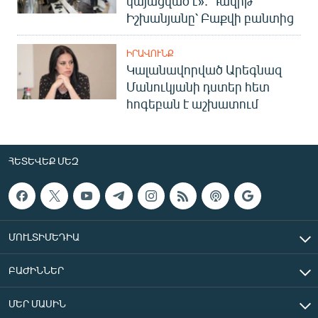
կայացված է». Դավիթ
Իշխանյանը՝ Բաքվի բանտից
ԻՐԱՎՈՒՆՔ
Կալանավորված Արեգնազ
Մանուկյանի դստեր հետ
հոգեբան է աշխատում
ՀԵՏԵՎԵՔ ՄԵԶ
ՄՈՒԼՏԻՄԵԴԻԱ
ԲԱԺԻՆՆԵՐ
ՄԵՐ ՄԱՍԻՆ