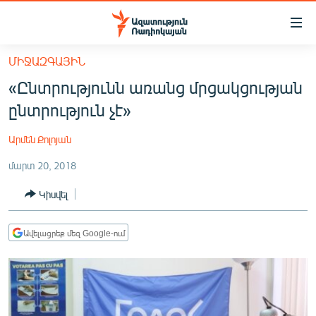
Մատչելիության
հղումներ
Անցնել
ՄԻՋԱԶԳԱՅԻՆ
հիմնական
ԱԶԱՏՈՒԹՅՈՒՆ TV
«Ընտրությունն առանց մրցակցության
բովանդակությանը
ՀԱՅԱՍՏԱՆ
Անցնել
ընտրություն չէ»
հիմնական
ՔԱՂԱՔԱԿԱՆ
մենյուին
Արմեն Քոլոյան
ԸՆՏՐՈՒԹՅՈՒՆՆԵՐ 2026
Որոնում
մարտ 20, 2018
ԻՐԱՎՈՒՆՔ
Կիսվել
ՀԱՍԱՐԱԿՈՒԹՅՈՒՆ
ՏՆՏԵՍՈՒԹՅՈՒՆ
Ավելացրեք մեզ Google-ում
ՂԱՐԱԲԱՂ
ՊԱՏԵՐԱԶՄԻ 6 ՇԱԲԱԹՆԵՐԸ
ՏԱՐԱԾԱՇՐՋԱՆ