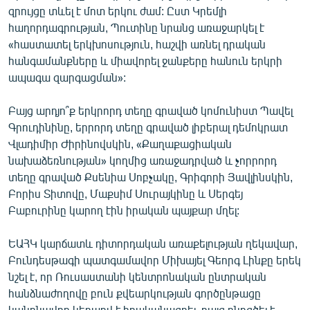
զրույցը տևել է մոտ երկու ժամ: Ըստ Կրեմլի
English
հաղորդագրության, Պուտինը նրանց առաջարկել է
Русский
«հաստատել երկխոսություն, հաշվի առնել դրական
հանգամանքները և միավորել ջանքերը հանուն երկրի
ՀԵՏԵՎԵՔ ՄԵԶ
ապագա զարգացման»:
Բայց արդյո՞ք երկրորդ տեղը գրաված կոմունիստ Պավել
Գրուդինինը, երրորդ տեղը գրաված լիբերալ դեմոկրատ
Վլադիմիր Ժիրինովսկին, «Քաղաքացիական
նախաձեռնության» կողմից առաջադրված և չորրորդ
«Ազատության» բոլոր կայքերը
տեղը գրաված Քսենիա Սոբչակը, Գրիգորի Յավլինսկին,
Բորիս Տիտովը, Մաքսիմ Սուրայկինը և Սերգեյ
Բաբուրինը կարող էին իրական պայքար մղել:
ԵԱՀԿ կարճատև դիտորդական առաքելության ղեկավար,
Բունդեսթագի պատգամավոր Միխայել Գեորգ Լինքը երեկ
նշել է, որ Ռուսաստանի կենտրոնական ընտրական
հանձնաժողովը բուն քվեարկության գործընթացը
կանոնավոր կերպով է իրականացրել, բայց ընդգծել է