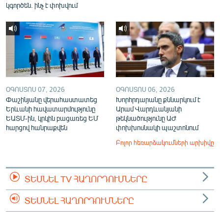
կգործեն. ինչ է փոխվում
ՕԳՈՍՏՈՍ 07, 2026
ՕԳՈՍՏՈՍ 06, 2026
Փաշինյանը վերահաստատեց
Խորհրդարանը քննարկում է
Երևանի հավատարմությունը
Արամ Վարդևանյանի
ԵԱՏՄ-ին, կրկին բացառեց ԵՄ
թեկնածությունը ԱԺ
հարցով հանրաքվեն
փոխխոսնակի պաշտոնում
Բոլոր հեռարձակումների արխիվը
ՏԵՍՆԵԼ TV ՀԱՂՈՐԴՈՒՄՆԵՐԸ
ՏԵՍՆԵԼ ՀԱՂՈՐԴՈՒՄՆԵՐԸ