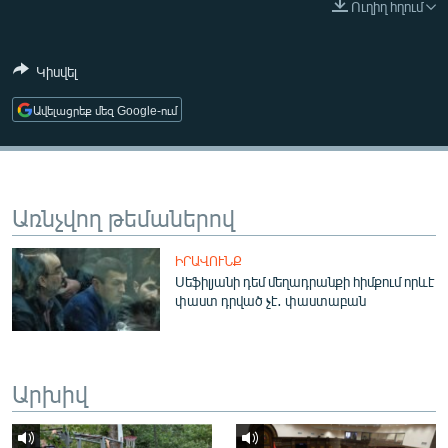
Ուղիղ հղում
ՄԻՋԱԶԳԱՅԻՆ
ՄՇԱԿՈՒՅԹ
Կիսվել
ՍՊՈՐՏ
Ավելացրեք մեզ Google-ում
ՄԵԿՆԱԲԱՆՈՒԹՅՈՒՆ
ՏՏ ԵՒ ԻՆՏԵՐՆԵՏ
ԿՈՐՈՆԱՎԻՐՈՒՍ
Առնչվող թեմաներով
ԱՐԽԻՎ
ԻՐԱՎՈՒՆՔ
ՏԵՍԱՆՅՈՒԹԵՐ
Սեֆիլյանի դեմ մեղադրանքի հիմքում որևէ
փաստ դրված չէ․ փաստաբան
ԲԱՆԱՎԵՃ
ՁԳՏԵԼՈՎ ԼԱՎԱԳՈՒՅՆԻՆ
ՓՈԴՔԱՍԹ
Արխիվ
Հայերեն