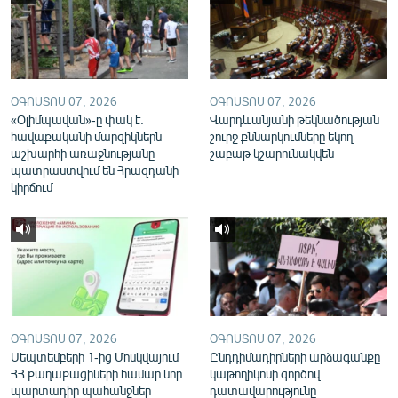
English
Русский
ՀԵՏԵՎԵՔ ՄԵԶ
ՕԳՈՍՏՈՍ 07, 2026
ՕԳՈՍՏՈՍ 07, 2026
«Օլիմպավան»-ը փակ է.
Վարդևանյանի թեկնածության
հավաքականի մարզիկներն
շուրջ քննարկումները եկող
աշխարհի առաջնությանը
շաբաթ կշարունակվեն
պատրաստվում են Հրազդանի
կիրճում
«Ազատության» բոլոր կայքերը
ՕԳՈՍՏՈՍ 07, 2026
ՕԳՈՍՏՈՍ 07, 2026
Սեպտեմբերի 1-ից Մոսկվայում
Ընդդիմադիրների արձագանքը
ՀՀ քաղաքացիների համար նոր
կաթողիկոսի գործով
պարտադիր պահանջներ
դատավարությունը