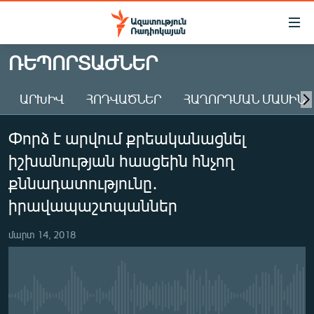
Մատչելիության
հղումներ
Անցնել
ՌԵՊՈՐՏԱԺՆԵՐ
հիմնական
ԱԶԱՏՈՒԹՅՈՒՆ TV
բովանդակությանը
ԱՐԽԻՎ
ՀՈԴՎԱԾՆԵՐ
ՀԱՂՈՐԴՄԱՆ ՄԱՍԻՆ
ՀԱՅԱՍՏԱՆ
Անցնել
հիմնական
ՔԱՂԱՔԱԿԱՆ
Փորձ է արվում քրեականացնել
մենյուին
ԸՆՏՐՈՒԹՅՈՒՆՆԵՐ 2026
Որոնում
իշխանության հասցեին հնչող
ԻՐԱՎՈՒՆՔ
քննադատությունը․
ՀԱՍԱՐԱԿՈՒԹՅՈՒՆ
իրավապաշտպաններ
ՏՆՏԵՍՈՒԹՅՈՒՆ
մարտ 14, 2018
ՂԱՐԱԲԱՂ
ՊԱՏԵՐԱԶՄԻ 6 ՇԱԲԱԹՆԵՐԸ
ՏԱՐԱԾԱՇՐՋԱՆ
No media source currently available