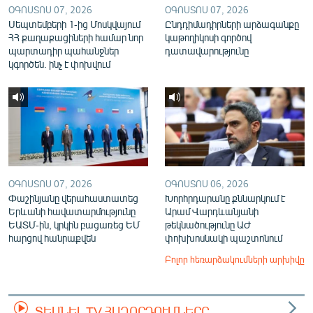
ՕԳՈՍՏՈՍ 07, 2026
ՕԳՈՍՏՈՍ 07, 2026
Սեպտեմբերի 1-ից Մոսկվայում
Ընդդիմադիրների արձագանքը
ՀՀ քաղաքացիների համար նոր
կաթողիկոսի գործով
պարտադիր պահանջներ
դատավարությունը
կգործեն. ինչ է փոխվում
ՕԳՈՍՏՈՍ 07, 2026
ՕԳՈՍՏՈՍ 06, 2026
Փաշինյանը վերահաստատեց
Խորհրդարանը քննարկում է
Երևանի հավատարմությունը
Արամ Վարդևանյանի
ԵԱՏՄ-ին, կրկին բացառեց ԵՄ
թեկնածությունը ԱԺ
հարցով հանրաքվեն
փոխխոսնակի պաշտոնում
Բոլոր հեռարձակումների արխիվը
ՏԵՍՆԵԼ TV ՀԱՂՈՐԴՈՒՄՆԵՐԸ