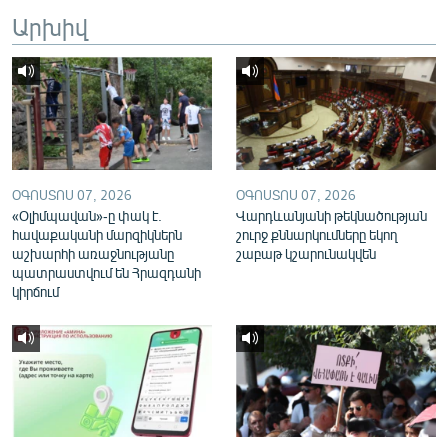
English
Արխիվ
Русский
ՀԵՏԵՎԵՔ ՄԵԶ
ՕԳՈՍՏՈՍ 07, 2026
ՕԳՈՍՏՈՍ 07, 2026
«Օլիմպավան»-ը փակ է.
Վարդևանյանի թեկնածության
հավաքականի մարզիկներն
շուրջ քննարկումները եկող
«Ազատության» բոլոր կայքերը
աշխարհի առաջնությանը
շաբաթ կշարունակվեն
պատրաստվում են Հրազդանի
կիրճում