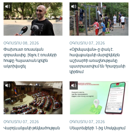
English
Русский
ՀԵՏԵՎԵՔ ՄԵԶ
ՕԳՈՍՏՈՍ 08, 2026
ՕԳՈՍՏՈՍ 07, 2026
Փախուստ ռուսական
«Օլիմպավան»-ը փակ է.
զորամասից. ինչու է ռուսների
հավաքականի մարզիկներն
հոսքը Հայաստան կրկին
աշխարհի առաջնությանը
ակտիվացել
պատրաստվում են Հրազդանի
«Ազատության» բոլոր կայքերը
կիրճում
ՕԳՈՍՏՈՍ 07, 2026
ՕԳՈՍՏՈՍ 07, 2026
Վարդևանյանի թեկնածության
Սեպտեմբերի 1-ից Մոսկվայում