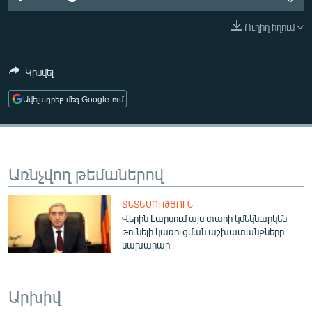
ՄԻՋԱԶԳԱՅԻՆ
Ուղիղ հղում
ՄՇԱԿՈՒՅԹ
ՍՊՈՐՏ
Կիսվել
ՄԵԿՆԱԲԱՆՈՒԹՅՈՒՆ
Ավելացրեք մեզ Google-ում
ՏՏ ԵՒ ԻՆՏԵՐՆԵՏ
ԿՈՐՈՆԱՎԻՐՈՒՍ
ԱՐԽԻՎ
Առնչվող թեմաներով
ՏԵՍԱՆՅՈՒԹԵՐ
ՏՆՏԵՍՈՒԹՅՈՒՆ
ԲԱՆԱՎԵՃ
Վերին Լարսում այս տարի կմեկնարկեն
թունելի կառուցման աշխատանքները.
ՁԳՏԵԼՈՎ ԼԱՎԱԳՈՒՅՆԻՆ
նախարար
ՓՈԴՔԱՍԹ
Արխիվ
Հայերեն