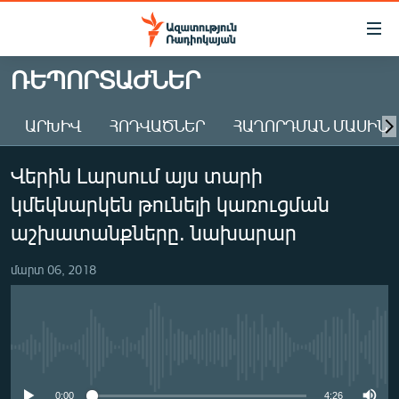
Մատչելիության
հղումներ
Անցնել
ՌԵՊՈՐՏԱԺՆԵՐ
հիմնական
ԱԶԱՏՈՒԹՅՈՒՆ TV
բովանդակությանը
ԱՐԽԻՎ
ՀՈԴՎԱԾՆԵՐ
ՀԱՂՈՐԴՄԱՆ ՄԱՍԻՆ
ՀԱՅԱՍՏԱՆ
Անցնել
հիմնական
ՔԱՂԱՔԱԿԱՆ
Վերին Լարսում այս տարի
մենյուին
ԸՆՏՐՈՒԹՅՈՒՆՆԵՐ 2026
Որոնում
կմեկնարկեն թունելի կառուցման
ԻՐԱՎՈՒՆՔ
աշխատանքները. նախարար
ՀԱՍԱՐԱԿՈՒԹՅՈՒՆ
մարտ 06, 2018
ՏՆՏԵՍՈՒԹՅՈՒՆ
ՂԱՐԱԲԱՂ
ՊԱՏԵՐԱԶՄԻ 6 ՇԱԲԱԹՆԵՐԸ
No media source currently available
ՏԱՐԱԾԱՇՐՋԱՆ
0:00
4:26