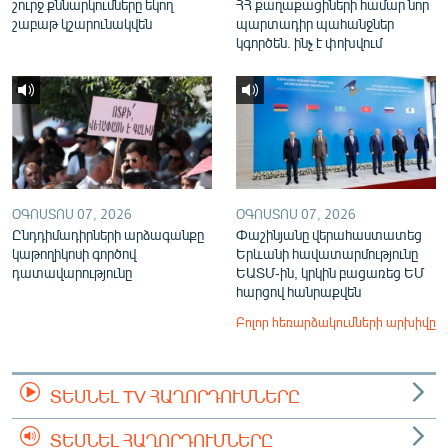
շուրջ քննարկումները եկող
ՀՀ քաղաքացիների համար նոր
շաբաթ կշարունակվեն
պարտադիր պահանջներ
կգործեն. ինչ է փոխվում
ՕԳՈՍՏՈՍ 07, 2026
ՕԳՈՍՏՈՍ 07, 2026
Ընդդիմադիրների արձագանքը
Փաշինյանը վերահաստատեց
կաթողիկոսի գործով
Երևանի հավատարմությունը
դատավարությունը
ԵԱՏՄ-ին, կրկին բացառեց ԵՄ
հարցով հանրաքվեն
Բոլոր հեռարձակումների արխիվը
ՏԵՍՆԵԼ TV ՀԱՂՈՐԴՈՒՄՆԵՐԸ
ՏԵՍՆԵԼ ՀԱՂՈՐԴՈՒՄՆԵՐԸ