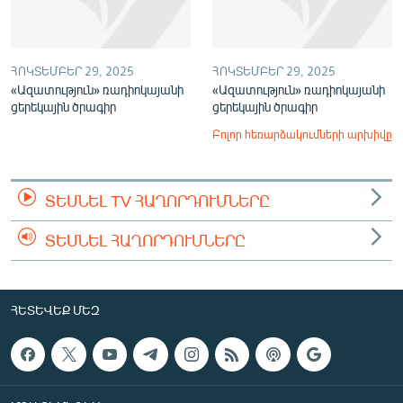
ՀՈԿՏԵՄԲԵՐ 29, 2025
ՀՈԿՏԵՄԲԵՐ 29, 2025
«Ազատություն» ռադիոկայանի
«Ազատություն» ռադիոկայանի
ցերեկային ծրագիր
ցերեկային ծրագիր
Բոլոր հեռարձակումների արխիվը
ՏԵՍՆԵԼ TV ՀԱՂՈՐԴՈՒՄՆԵՐԸ
ՏԵՍՆԵԼ ՀԱՂՈՐԴՈՒՄՆԵՐԸ
ՀԵՏԵՎԵՔ ՄԵԶ