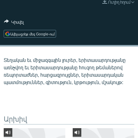
Ուղիղ հղում
ՄԻՋԱԶԳԱՅԻՆ
ՄՇԱԿՈՒՅԹ
Կիսվել
ՍՊՈՐՏ
Ավելացրեք մեզ Google-ում
ՄԵԿՆԱԲԱՆՈՒԹՅՈՒՆ
ՏՏ ԵՒ ԻՆՏԵՐՆԵՏ
Տեղական եւ միջազգային լուրեր, երիտասարդությանը
ԿՈՐՈՆԱՎԻՐՈՒՍ
առնչվող եւ երիտասարդությանը հուզող թեմաներով
ԱՐԽԻՎ
ռեպորտաժներ, հարցազրույցներ, երիտասարդական
պատմություններ, գիտություն, կրթություն, մշակույթ:
ՏԵՍԱՆՅՈՒԹԵՐ
ԲԱՆԱՎԵՃ
ՁԳՏԵԼՈՎ ԼԱՎԱԳՈՒՅՆԻՆ
ՓՈԴՔԱՍԹ
Արխիվ
Հայերեն