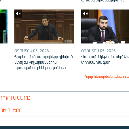
ՕԳՈՍՏՈՍ 05, 2026
ՕԳՈՍՏՈՍ 05, 2026
Հարկային ծառայողները զինված
Վահագն Ալեքսանյանը՝ Ա
մտել են Քոչարյաններին
փոխնախագահ
պատկանող ընկերություններ
Բոլոր հեռարձակումների 
ՈՐԴՈՒՄՆԵՐԸ
ԴՈՒՄՆԵՐԸ