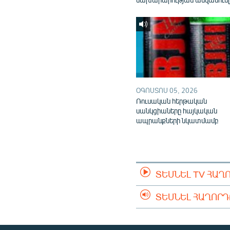
ՕԳՈՍՏՈՍ 05, 2026
Ռուսական հերթական
սանկցիաները հայկական
ապրանքների նկատմամբ
ՏԵՍՆԵԼ TV ՀԱՂ
ՏԵՍՆԵԼ ՀԱՂՈՐ