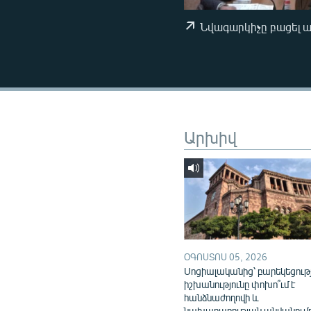
ՄԻՋԱԶԳԱՅԻՆ
ՄՇԱԿՈՒՅԹ
Նվագարկիչը բացել 
ՍՊՈՐՏ
ՄԵԿՆԱԲԱՆՈՒԹՅՈՒՆ
ՏՏ ԵՒ ԻՆՏԵՐՆԵՏ
ԿՈՐՈՆԱՎԻՐՈՒՍ
Արխիվ
ԱՐԽԻՎ
ՏԵՍԱՆՅՈՒԹԵՐ
ԲԱՆԱՎԵՃ
ՁԳՏԵԼՈՎ ԼԱՎԱԳՈՒՅՆԻՆ
ՓՈԴՔԱՍԹ
ՕԳՈՍՏՈՍ 05, 2026
Սոցիալականից՝ բարեկեցութ
իշխանությունը փոխո՞ւմ է
հանձնաժողովի և
նախարարության անվանում