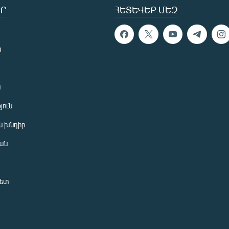
Ր
ՀԵՏԵՎԵՔ ՄԵԶ
ն
ն
յուն
 խնդիր
ան
նետ