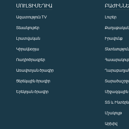
ՄՈՒԼՏԻՄԵԴԻԱ
ԲԱԺԻՆՆԵ
Ազատություն TV
Լուրեր
Տեսանյութեր
Քաղաքակա
Լրատվական
Իրավունք
Կիրակնօրյա
Տնտեսությու
Ռադիոծրագրեր
Հասարակութ
Առավոտյան ծրագիր
Ղարաբաղյան
Ցերեկային ծրագիր
Տարածաշրջ
Հայերեն
Երեկոյան ծրագիր
Միջազգային
English
ՏՏ և Ինտեր
Русский
Մշակույթ
ՀԵՏԵՎԵՔ ՄԵԶ
Արխիվ