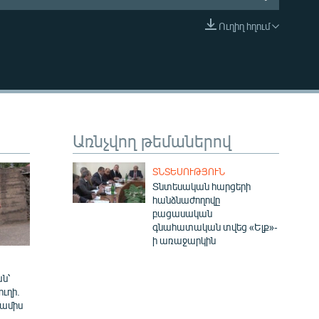
Ուղիղ հղում
EMBED
Առնչվող թեմաներով
ՏՆՏԵՍՈՒԹՅՈՒՆ
Տնտեսական հարցերի
հանձնաժողովը
բացասական
գնահատական տվեց «Ելք»-
ի առաջարկին
ն՝
ուղի.
 ամիս