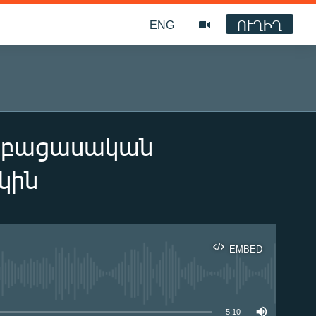
ՈՒՂԻՂ
ENG
ը բացասական
կին
EMBED
ble
5:10