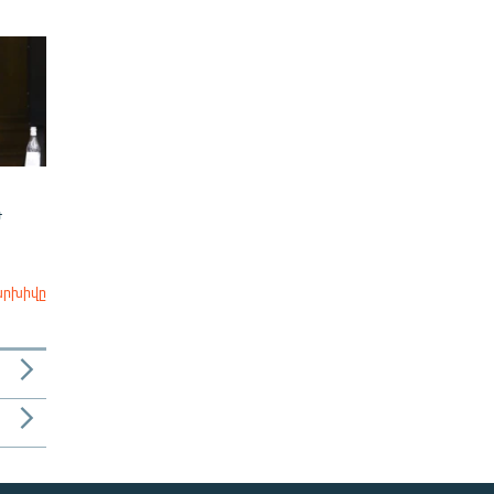
Ժ
արխիվը