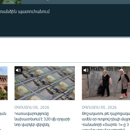
առանձին պատուհանում
ՕԳՈՍՏՈՍ 05, 2026
ՕԳՈՍՏՈՍ 05, 2026
յան.
Կառավարությունը
Թոշակառու թե դպրոցակա
նախատեսում է 320 մլն դոլարի
ամեն օր ոտքով դեպի մայր
նոր վարկեր վերցնել
Վանաձորի «Տարոն 1»-ը 3
ը
առանց տրանսպորտի է