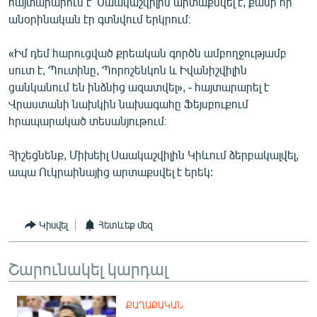
հայտարարում է՝ Սաակաշվիլին արտաքսվել է, քանի որ
English
անօրինական էր գտնվում երկրում։
Русский
«Իմ դեմ հարուցված քրեական գործն ամբողջությամբ
սուտ է, Պուտինը, Պորոշենկոն և Իվանիշվիլին
ՀԵՏԵՎԵՔ ՄԵԶ
ցանկանում են ինձնից ազատվել», - հայտարարել է
Վրաստանի նախկին նախագահը Ֆեյսբուքում
հրապարակած տեսանյութում։
Հիշեցնենք, Միխեիլ Սաակաշվիլին Կիևում ձերբակալվել,
ապա Ուկրաինայից արտաքսվել է երեկ:
«Ազատության» բոլոր կայքերը
Կիսվել
Հետևեք մեզ
Շարունակել կարդալ
ՔԱՂԱՔԱԿԱՆ