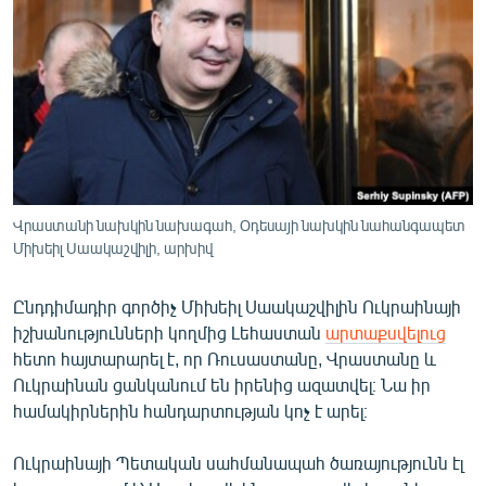
ՄԻՋԱԶԳԱՅԻՆ
ՄՇԱԿՈՒՅԹ
ՍՊՈՐՏ
ՄԵԿՆԱԲԱՆՈՒԹՅՈՒՆ
ՏՏ ԵՒ ԻՆՏԵՐՆԵՏ
ԿՈՐՈՆԱՎԻՐՈՒՍ
Վրաստանի նախկին նախագահ, Օդեսայի նախկին նահանգապետ
Միխեիլ Սաակաշվիլի, արխիվ
ԱՐԽԻՎ
ՏԵՍԱՆՅՈՒԹԵՐ
Ընդդիմադիր գործիչ Միխեիլ Սաակաշվիլին Ուկրաինայի
ԲԱՆԱՎԵՃ
իշխանությունների կողմից Լեհաստան
արտաքսվելուց
հետո հայտարարել է, որ Ռուսաստանը, Վրաստանը և
ՁԳՏԵԼՈՎ ԼԱՎԱԳՈՒՅՆԻՆ
Ուկրաինան ցանկանում են իրենից ազատվել։ Նա իր
ՓՈԴՔԱՍԹ
համակիրներին հանդարտության կոչ է արել։
Ուկրաինայի Պետական սահմանապահ ծառայությունն էլ
Հայերեն