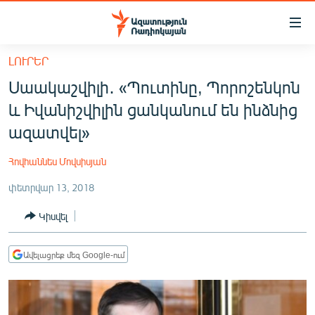
Մատչելիության
հղումներ
Անցնել
ԼՈՒՐԵՐ
հիմնական
ԱԶԱՏՈՒԹՅՈՒՆ TV
Սաակաշվիլի․ «Պուտինը, Պորոշենկոն
բովանդակությանը
ՀԱՅԱՍՏԱՆ
Անցնել
և Իվանիշվիլին ցանկանում են ինձնից
հիմնական
ՔԱՂԱՔԱԿԱՆ
ազատվել»
մենյուին
ԸՆՏՐՈՒԹՅՈՒՆՆԵՐ 2026
Որոնում
Հովհաննես Մովսիսյան
ԻՐԱՎՈՒՆՔ
փետրվար 13, 2018
ՀԱՍԱՐԱԿՈՒԹՅՈՒՆ
Կիսվել
ՏՆՏԵՍՈՒԹՅՈՒՆ
ՂԱՐԱԲԱՂ
Ավելացրեք մեզ Google-ում
ՊԱՏԵՐԱԶՄԻ 6 ՇԱԲԱԹՆԵՐԸ
ՏԱՐԱԾԱՇՐՋԱՆ