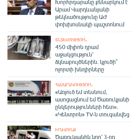
Խորհրդարանը քննարկում է
Արամ Վարդևանյանի
թեկնածությունը ԱԺ
փոխխոսնակի պաշտոնում
ՏՆՏԵՍՈՒԹՅՈՒՆ
450 միլիոն դրամ
աջակցություն՝
ձկնաբույծներին. կլուծի՞
ոլորտի խնդիրները
ՀԱՍԱՐԱԿՈՒԹՅՈՒՆ
«Առյուծ եմ տեսնում,
ասոցացնում եմ Ծառուկյանի
ընկերությունների հետ».
«Կենտրոն» TV-ն տուգանվեց
ԻՐԱՎՈՒՆՔ
Ծառուկյանին նոր՝ 3-րդ