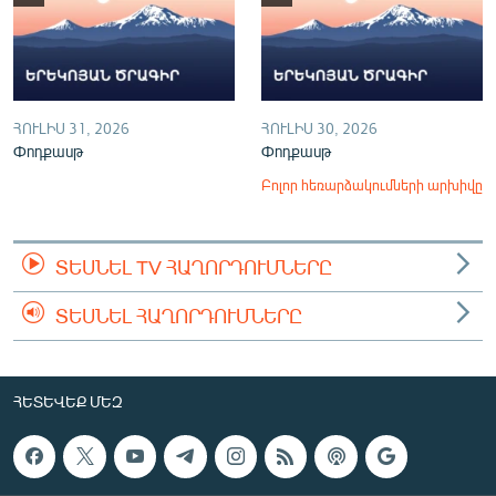
ՀՈՒԼԻՍ 31, 2026
ՀՈՒԼԻՍ 30, 2026
Փոդքասթ
Փոդքասթ
Բոլոր հեռարձակումների արխիվը
ՏԵՍՆԵԼ TV ՀԱՂՈՐԴՈՒՄՆԵՐԸ
ՏԵՍՆԵԼ ՀԱՂՈՐԴՈՒՄՆԵՐԸ
ՀԵՏԵՎԵՔ ՄԵԶ