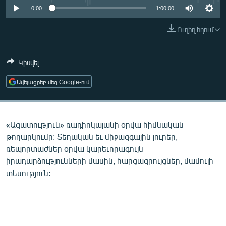
ՄԻՋԱԶԳԱՅԻՆ
0:00
1:00:00
ՄՇԱԿՈՒՅԹ
Ուղիղ հղում
ՍՊՈՐՏ
Կիսվել
ՄԵԿՆԱԲԱՆՈՒԹՅՈՒՆ
ՏՏ ԵՒ ԻՆՏԵՐՆԵՏ
Ավելացրեք մեզ Google-ում
ԿՈՐՈՆԱՎԻՐՈՒՍ
ԱՐԽԻՎ
«Ազատություն» ռադիոկայանի օրվա հիմնական
ՏԵՍԱՆՅՈՒԹԵՐ
թողարկումը: Տեղական եւ միջազգային լուրեր,
ռեպորտաժներ օրվա կարեւորագույն
ԲԱՆԱՎԵՃ
իրադարձությունների մասին, հարցազրույցներ, մամուլի
ՁԳՏԵԼՈՎ ԼԱՎԱԳՈՒՅՆԻՆ
տեսություն:
ՓՈԴՔԱՍԹ
Հայերեն