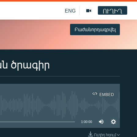
ՈՒՂԻՂ
ENG
Բաժանորդագրվել
ան ծրագիր
EMBED
ble
1:00:00
Ուղիղ հղում