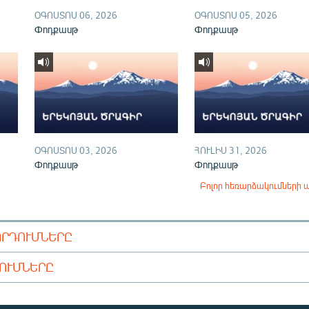
ՕԳՈՍՏՈՍ 06, 2026
ՕԳՈՍՏՈՍ 05, 2026
Փոդքասթ
Փոդքասթ
ՕԳՈՍՏՈՍ 03, 2026
ՀՈՒԼԻՍ 31, 2026
Փոդքասթ
Փոդքասթ
Բոլոր հեռարձակումների 
ՈՐԴՈՒՄՆԵՐԸ
ԴՈՒՄՆԵՐԸ