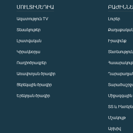
ՄՈՒԼՏԻՄԵԴԻԱ
ԲԱԺԻՆՆԵ
Ազատություն TV
Լուրեր
Տեսանյութեր
Քաղաքակա
Լրատվական
Իրավունք
Կիրակնօրյա
Տնտեսությու
Ռադիոծրագրեր
Հասարակութ
Առավոտյան ծրագիր
Ղարաբաղյան
Ցերեկային ծրագիր
Տարածաշրջ
Հայերեն
Երեկոյան ծրագիր
Միջազգային
English
ՏՏ և Ինտեր
Русский
Մշակույթ
ՀԵՏԵՎԵՔ ՄԵԶ
Արխիվ