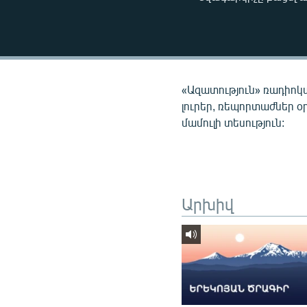
ՄԻՋԱԶԳԱՅԻՆ
ՄՇԱԿՈՒՅԹ
ՍՊՈՐՏ
ՄԵԿՆԱԲԱՆՈՒԹՅՈՒՆ
«Ազատություն» ռադիոկ
ՏՏ ԵՒ ԻՆՏԵՐՆԵՏ
լուրեր, ռեպորտաժներ օ
մամուլի տեսություն:
ԿՈՐՈՆԱՎԻՐՈՒՍ
ԱՐԽԻՎ
ՏԵՍԱՆՅՈՒԹԵՐ
ԲԱՆԱՎԵՃ
Արխիվ
ՁԳՏԵԼՈՎ ԼԱՎԱԳՈՒՅՆԻՆ
ՓՈԴՔԱՍԹ