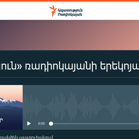
ուն» ռադիոկայանի երեկոյ
ԲԱԺԱՆՈՐԴԱԳՐՎԵԼ
Apple Podcasts
Spotify
No media source currently availa
0:00
Բաժանորդագրվել
առանձին պատուհանում