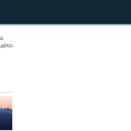
EMBED
ին
յցներ,