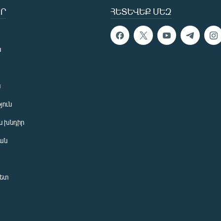
Ր
ՀԵՏԵՎԵՔ ՄԵԶ
ն
ն
յուն
 խնդիր
ան
նետ