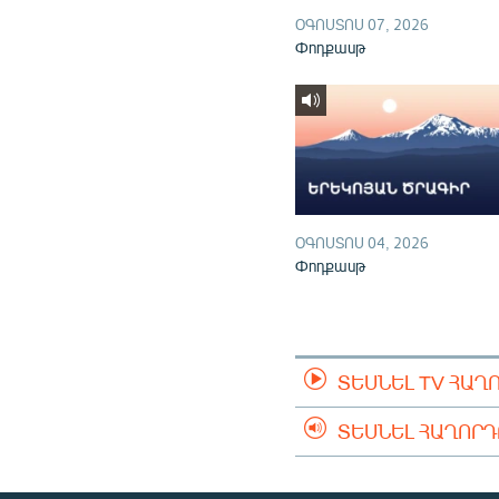
ՕԳՈՍՏՈՍ 07, 2026
Փոդքասթ
ՕԳՈՍՏՈՍ 04, 2026
Փոդքասթ
ՏԵՍՆԵԼ TV ՀԱՂ
ՏԵՍՆԵԼ ՀԱՂՈՐ