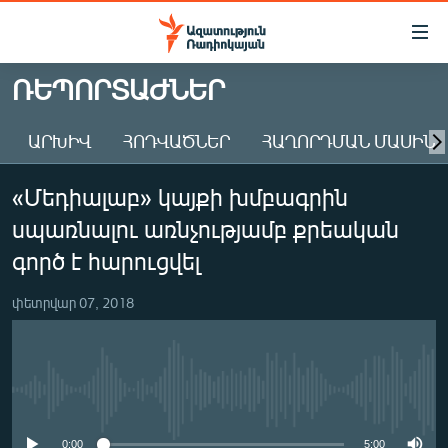
Մատչելիության
հղումներ
Անցնել
ՌԵՊՈՐՏԱԺՆԵՐ
հիմնական
ԱԶԱՏՈՒԹՅՈՒՆ TV
բովանդակությանը
ԱՐԽԻՎ
ՀՈԴՎԱԾՆԵՐ
ՀԱՂՈՐԴՄԱՆ ՄԱՍԻՆ
ՀԱՅԱՍՏԱՆ
Անցնել
հիմնական
ՔԱՂԱՔԱԿԱՆ
«Մեդիալաբ» կայքի խմբագրին
մենյուին
ԸՆՏՐՈՒԹՅՈՒՆՆԵՐ 2026
Որոնում
սպառնալու առնչությամբ քրեական
ԻՐԱՎՈՒՆՔ
գործ է հարուցվել
ՀԱՍԱՐԱԿՈՒԹՅՈՒՆ
փետրվար 07, 2018
ՏՆՏԵՍՈՒԹՅՈՒՆ
ՂԱՐԱԲԱՂ
ՊԱՏԵՐԱԶՄԻ 6 ՇԱԲԱԹՆԵՐԸ
No media source currently available
ՏԱՐԱԾԱՇՐՋԱՆ
0:00
5:00