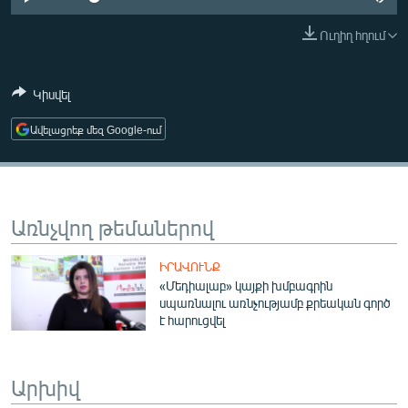
ՄԻՋԱԶԳԱՅԻՆ
Ուղիղ հղում
ՄՇԱԿՈՒՅԹ
ՍՊՈՐՏ
Կիսվել
ՄԵԿՆԱԲԱՆՈՒԹՅՈՒՆ
Ավելացրեք մեզ Google-ում
ՏՏ ԵՒ ԻՆՏԵՐՆԵՏ
ԿՈՐՈՆԱՎԻՐՈՒՍ
ԱՐԽԻՎ
Առնչվող թեմաներով
ՏԵՍԱՆՅՈՒԹԵՐ
ԻՐԱՎՈՒՆՔ
ԲԱՆԱՎԵՃ
«Մեդիալաբ» կայքի խմբագրին
սպառնալու առնչությամբ քրեական գործ
ՁԳՏԵԼՈՎ ԼԱՎԱԳՈՒՅՆԻՆ
է հարուցվել
ՓՈԴՔԱՍԹ
Արխիվ
Հայերեն