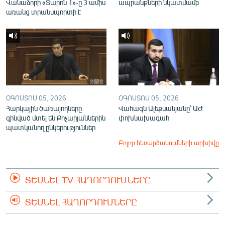
Վանաձորի «Տարոն 1»-ը 3 ամիս
ապրանքների նկատմամբ
առանց տրանսպորտի է
ՕԳՈՍՏՈՍ 05, 2026
ՕԳՈՍՏՈՍ 05, 2026
Հարկային ծառայողները
Վահագն Ալեքսանյանը՝ ԱԺ
զինված մտել են Քոչարյաններին
փոխնախագահ
պատկանող ընկերություններ
Բոլոր հեռարձակումների արխիվը
ՏԵՍՆԵԼ TV ՀԱՂՈՐԴՈՒՄՆԵՐԸ
ՏԵՍՆԵԼ ՀԱՂՈՐԴՈՒՄՆԵՐԸ