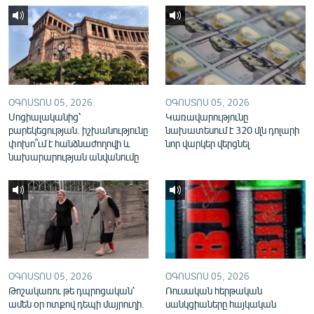
English
Русский
ՀԵՏԵՎԵՔ ՄԵԶ
ՕԳՈՍՏՈՍ 05, 2026
ՕԳՈՍՏՈՍ 05, 2026
Սոցիալականից՝
Կառավարությունը
բարեկեցության. իշխանությունը
նախատեսում է 320 մլն դոլարի
փոխո՞ւմ է հանձնաժողովի և
նոր վարկեր վերցնել
նախարարության անվանումը
«Ազատության» բոլոր կայքերը
ՕԳՈՍՏՈՍ 05, 2026
ՕԳՈՍՏՈՍ 05, 2026
Թոշակառու թե դպրոցական՝
Ռուսական հերթական
ամեն օր ոտքով դեպի մայրուղի.
սանկցիաները հայկական