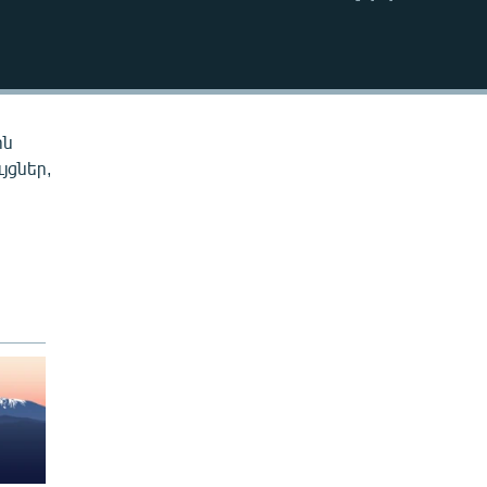
EMBED
ին
յցներ,