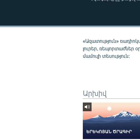
ՄԻՋԱԶԳԱՅԻՆ
ՄՇԱԿՈՒՅԹ
ՍՊՈՐՏ
ՄԵԿՆԱԲԱՆՈՒԹՅՈՒՆ
«Ազատություն» ռադիոկ
ՏՏ ԵՒ ԻՆՏԵՐՆԵՏ
լուրեր, ռեպորտաժներ օ
մամուլի տեսություն:
ԿՈՐՈՆԱՎԻՐՈՒՍ
ԱՐԽԻՎ
ՏԵՍԱՆՅՈՒԹԵՐ
ԲԱՆԱՎԵՃ
Արխիվ
ՁԳՏԵԼՈՎ ԼԱՎԱԳՈՒՅՆԻՆ
ՓՈԴՔԱՍԹ