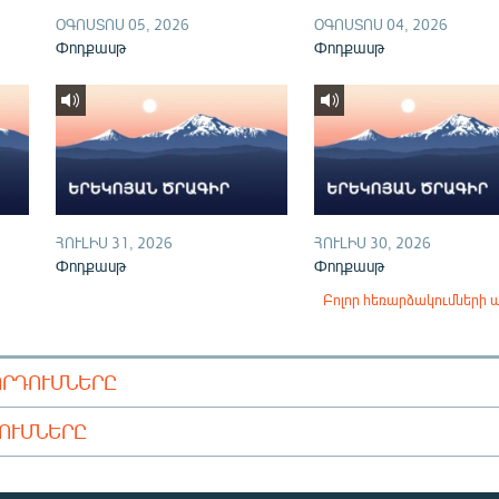
ՕԳՈՍՏՈՍ 05, 2026
ՕԳՈՍՏՈՍ 04, 2026
Փոդքասթ
Փոդքասթ
ՀՈՒԼԻՍ 31, 2026
ՀՈՒԼԻՍ 30, 2026
Փոդքասթ
Փոդքասթ
Բոլոր հեռարձակումների 
ՈՐԴՈՒՄՆԵՐԸ
ԴՈՒՄՆԵՐԸ