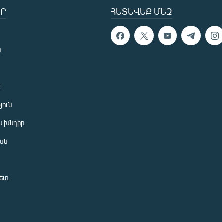
Ր
ՀԵՏԵՎԵՔ ՄԵԶ
ն
ն
յուն
 խնդիր
ան
նետ