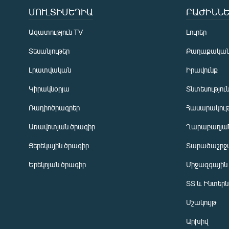
ՄՈՒԼՏԻՄԵԴԻԱ
ԲԱԺԻՆՆԵ
Ազատություն TV
Լուրեր
Տեսանյութեր
Քաղաքակա
Լրատվական
Իրավունք
Կիրակնօրյա
Տնտեսությու
Ռադիոծրագրեր
Հասարակութ
Առավոտյան ծրագիր
Ղարաբաղյան
Ցերեկային ծրագիր
Տարածաշրջ
Հայերեն
Երեկոյան ծրագիր
Միջազգային
English
ՏՏ և Ինտեր
Русский
Մշակույթ
ՀԵՏԵՎԵՔ ՄԵԶ
Արխիվ