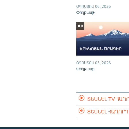
ՕԳՈՍՏՈՍ 06, 2026
Փոդքասթ
ՕԳՈՍՏՈՍ 03, 2026
Փոդքասթ
ՏԵՍՆԵԼ TV ՀԱՂ
ՏԵՍՆԵԼ ՀԱՂՈՐ