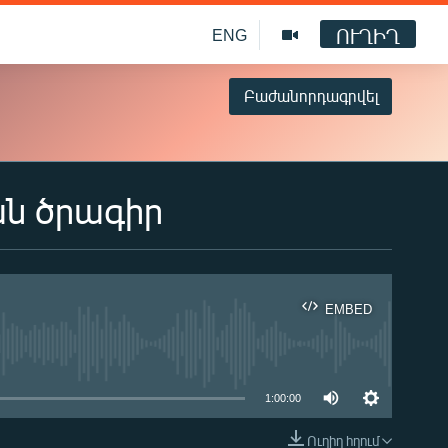
ՈՒՂԻՂ
ENG
Բաժանորդագրվել
ան ծրագիր
EMBED
ble
1:00:00
Ուղիղ հղում